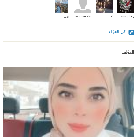
رضا مسقم رضا
R
yosriaraki
مهى
كل القرّاء
المؤلف