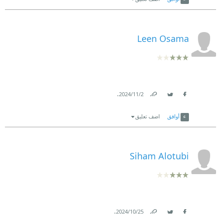
Leen Osama
.
2‏/11‏/2024
Link
Twitter
Facebook
أوافق
اضف تعليق
Siham Alotubi
.
25‏/10‏/2024