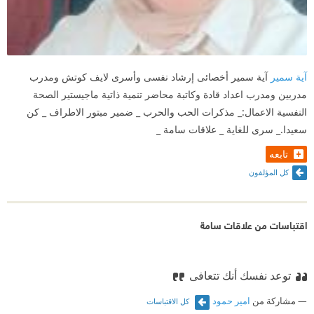
آية سمير
آية سمير أخصائى إرشاد نفسى وأسرى لايف كوتش ومدرب
مدربين ومدرب اعداد قادة وكاتبة محاضر تنمية ذاتية ماجيستير الصحة
النفسية الاعمال:_ مذكرات الحب والحرب _ ضمير مبتور الاطراف _ كن
سعيدا._ سرى للغاية _ علاقات سامة _
تابعه
كل المؤلفون
اقتباسات من علاقات سامة
توعد نفسك أنك تتعافى
مشاركة من
امير حمود
كل الاقتباسات