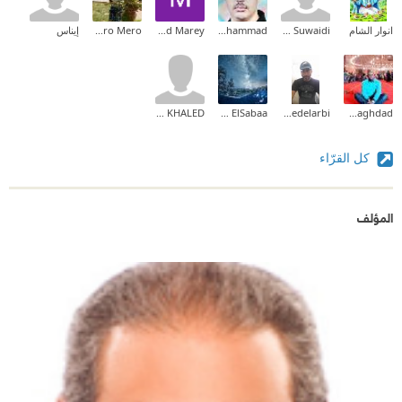
انوار الشام
Ayesha Al Suwaidi
Abdelmoaty Muhammad
Mohamed Marey
Marramero Mero
إيناس
SALAHELDIN KHALED
Maaly Sherif ElSabaa
Ahmedelarbi
Mohamed Ashalla Baghdad
كل القرّاء
المؤلف