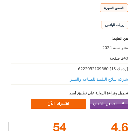
قصص قصيرة
روايات لليافعين
عن الطبعة
نشر سنة 2024
240 صفحة
[ردمك 13] 6222052109560
شركة سلاح التلميذ للطباعة والنشر
تحميل وقراءة الرواية على تطبيق أبجد
تحميل الكتاب
اشترك الآن
54
4.6