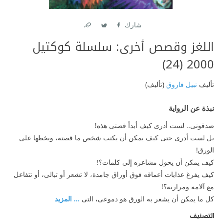
شارك
Link
Twitter
Facebook
اللغز وقصص أخرى: سلسلة كوكتيل
2000 (24)
تأليف
نبيل فاروق
(تأليف)
نبذة عن الرواية
صدقونى.. لست أدرى كيف أبدأ قصتى هذه!
بل لست أدرى حتى كيف يمكن أن يكتب شخص ما قصته، ويخطها على
الورق!
كيف يمكن أن يحول مشاعره إلى كلمات؟!
كيف يفرغ عذابات أعماقه فوق أوراق جامدة، لا تشعر أو تبالى، أو تتفاعل
مع آلامه ومرارته؟!
كل ما يمكن أن يشعر به الورق هو دموعى، التى
... المزيد
التصنيف