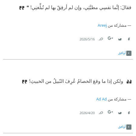
⁠‫فقالَ: إنَّما نفسِي مطيَّتِي، وإن لم أرفِقْ بها لم تُبلِّغنِي! ❝
مشاركة من
Areej
16‏/5‏/2026
Link
Twitter
Facebook
أوافق
‫ ولكن إذا ما وقعَ الخصامُ عُرِفَ النّبيلُ من الخبيثِ!
مشاركة من
Ad Ad
20‏/4‏/2026
Link
Twitter
Facebook
أوافق