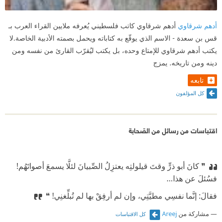
أدهم شرقاوي
أدهم شرقاوي كاتب فلسطيني يُعرفه ملايين القراء العرب بـ
قس بن سعدة - الاسم الذي يوقّع به كتاباته ويحمل بصمته الأدبية الخاصة.لا
يكتب أدهم شرقاوي للإمتاع وحده، بل يكتب ليُقرّب القارئ من نفسه ومن
دينه ومن تاريخه. يمزج
تابعه
كل المؤلفون
اقتباسات من رسائل من الصّحابة
❞ كانَ أبو ذرٍّ وقتَ قيلولتِه يعتزِلُ الصِّبيانَ لئلَّا يسمعَ أصواتَهُم!
⁠‫فسُئلَ عن هذا…
⁠‫فقالَ: إنَّما نفسِي مطيَّتِي، وإن لم أرفِقْ بها لم تُبلِّغنِي! ❝
مشاركة من
Areej
كل الاقتباسات