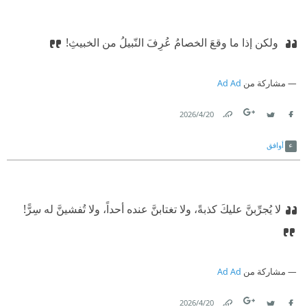
‫ ولكن إذا ما وقعَ الخصامُ عُرِفَ النّبيلُ من الخبيثِ!
مشاركة من
Ad Ad
20‏/4‏/2026
Link
Twitter
Facebook
أوافق
لا يُجرِّبنَّ عليكَ كذبةً،
‫ ولا تغتابنَّ عنده أحداً، ولا تُفشينَّ له سِرًّ!
مشاركة من
Ad Ad
20‏/4‏/2026