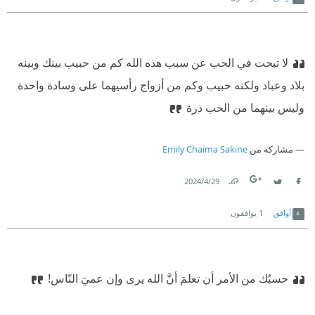
لا تبحت في الحب عن سبب هذه الله
كم من حبيب بينك وبينه
بلاد وعباد ولكنه حبيب وكم من أزواج رأسيهما على وسادة واحدة
وليس بينهما من الحب ذرة
مشاركة من
Emily Chaima Sakine
29‏/4‏/2024
Link
Twitter
Facebook
أوافق
1
يوافقون
حسبُك من الأمر أن تعلمَ أنَّ الله يرى وإن عميَ النّاس!