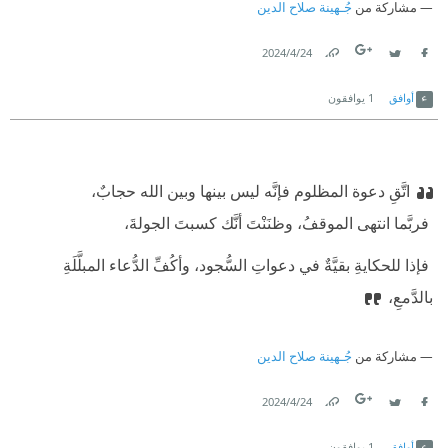
مشاركة من
جُـهينة صلاح الدين
24‏/4‏/2024
Link
Twitter
Facebook
أوافق
1
يوافقون
اتَّقِ دعوة المظلوم فإنَّه ليس بينها وبين الله حجابٌ،
‫ فربَّما انتهى الموقفُ، وظنَنْتَ أنَّك كسبتَ الجولةَ،
‫ فإذا للحكايةِ بقيَّةٌ في دعواتِ السُّجود، وأكُفِّ الدُّعاء المبلَّلَةِ
بالدَّمعِ،
مشاركة من
جُـهينة صلاح الدين
24‏/4‏/2024
Link
Twitter
Facebook
أوافق
1
يوافقون