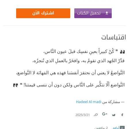
تحميل الكتاب
اشترك الآن
اقتباسات
❞ كُنْ كبيراً بعينِ نفسِك قبلَ عيون النَّاس،
⁠‫قدِّرْ الجُهد الذي تقومُ به، وافخَرْ بالعملِ الذي تُنجزُه،
⁠‫التَّواضعُ لا يعني أن نحتقرَ أنفسَنا فهذه هي المَهانَة لا التَّواضع،
⁠‫التَّواضع ألّا نتكَّبر على النَّاس ولكن دون أن ننسى قيمتنا! ❝
مشاركة من
Hadeel Al madi
21‏/3‏/2025
Link
Twitter
Facebook
أوافق
2
يوافقون