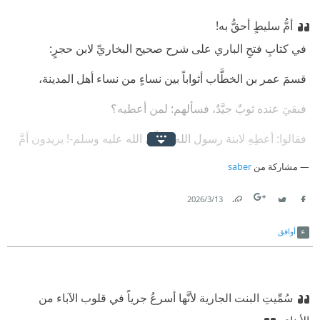
‫أمُّ سليطٍ أحقُّ به!
‫ في كتابِ فتحِ الباري على شرح صحيح البخاريِّ لابن حجرٍ:
‫ قسمَ عمر بن الخطَّاب أثواباً بين نساءٍ من نساء أهل المدينة،
‫ فبقيَ عنده ثوبٌ جيَّدٌ، فسألهم: لمن أعطيه؟
‫ فقالوا: أعطِهِ لابنة رسولِ الله -صلّى الله عليه وسلم-! يريدون أمَّ
كُلثومٍ زوجتَه،
مشاركة من
saber
‫ فقال عمر: أمُّ سليطٍ أحقُّ به، كانت تحملُ لنا القِربَ يوم أُحد!
13‏/3‏/2026
Link
Twitter
Facebook
‫ النُّبلُ ألا تنسى في مواطن الجزاءِ مواطن التَّضحية،
أوافق
سُمِّيتِ البنت الجارية لأنَّها أسرعُ جرياً في قلوب الآباء من