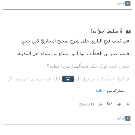
أوافق
‫أمُّ سليطٍ أحقُّ به!
‫ في كتابِ فتحِ الباري على شرح صحيح البخاريِّ لابن حجرٍ:
‫ قسمَ عمر بن الخطَّاب أثواباً بين نساءٍ من نساء أهل المدينة،
‫ فبقيَ عنده ثوبٌ جيَّدٌ، فسألهم: لمن أعطيه؟
‫ فقالوا: أعطِهِ لابنة رسولِ الله -صلّى الله عليه وسلم-! يريدون أمَّ
كُلثومٍ زوجتَه،
مشاركة من
saber
‫ فقال عمر: أمُّ سليطٍ أحقُّ به، كانت تحملُ لنا القِربَ يوم أُحد!
13‏/3‏/2026
Link
Twitter
Facebook
‫ النُّبلُ ألا تنسى في مواطن الجزاءِ مواطن التَّضحية،
أوافق