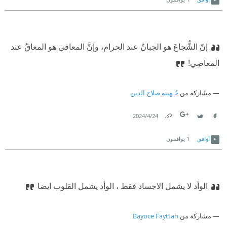
إنّ الشُّجاعَ هو الجبانُ عند الحرام، وإنَّ المعافى هو المعاقُ عند
المعاصِي!
مشاركة من
جُـهينة صلاح الدين
24‏/4‏/2024
Link
Twitter
Facebook
أوافق
1
يوافقون
الوأد لا يشمل الاجساد فقط ، الوأد يشمل القلوب ايضا
مشاركة من
Bayoce Fayttah