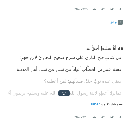
27‏/3‏/2026
Link
Twitter
Facebook
أوافق
‫أمُّ سليطٍ أحقُّ به!
‫ في كتابِ فتحِ الباري على شرح صحيح البخاريِّ لابن حجرٍ:
‫ قسمَ عمر بن الخطَّاب أثواباً بين نساءٍ من نساء أهل المدينة،
‫ فبقيَ عنده ثوبٌ جيَّدٌ، فسألهم: لمن أعطيه؟
‫ فقالوا: أعطِهِ لابنة رسولِ الله -صلّى الله عليه وسلم-! يريدون أمَّ
كُلثومٍ زوجتَه،
مشاركة من
saber
‫ فقال عمر: أمُّ سليطٍ أحقُّ به، كانت تحملُ لنا القِربَ يوم أُحد!
13‏/3‏/2026
Link
Twitter
Facebook
‫ النُّبلُ ألا تنسى في مواطن الجزاءِ مواطن التَّضحية،