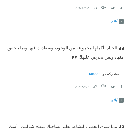
24‏/2‏/2024
Link
Twitter
Facebook
أوافق
الحياة بأكملها مجموعة من الوعود، وسعادتك فيها وبما يتحقق
منها، وبمن يحرص عليها!!
مشاركة من
Haneen
24‏/2‏/2024
Link
Twitter
Facebook
أوافق
وما سوى الحب والنشاط يطير بساقيك ويفتح شرايين رأسك