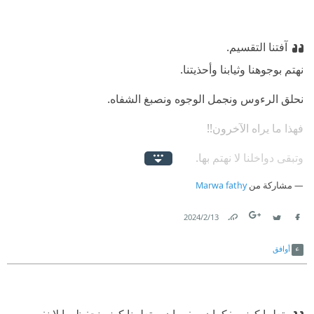
آفتنا التقسيم.
‫نهتم بوجوهنا وثيابنا وأحذيتنا. ‫
نحلق الرءوس ونجمل الوجوه ونصبغ الشفاه. ‫
فهذا ما يراه الآخرون!! ‫
وتبقى دواخلنا لا نهتم بها. ‫
مشاركة من
Marwa fathy
لا نُغذي عقلًا ولا نُشبع روحًا، بل حتى أعضائنا التي خلف ثيابنا لا
نهتم بها ، فلا أحد سوانا يراها.
13‏/2‏/2024
Link
Twitter
Facebook
أوافق