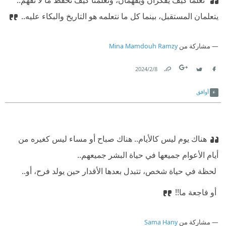
‫ تعلما كيف يفكران ويفهمان، وتعلمنا كيف نحفظ ما لا نفهم..
يتعلمان المستقبل، بينما كل ما نتعلمه هو التاريخ والبكاء عليه..
مشاركة من
Mina Mamdouh Ramzy
8‏/2‏/2024
Link
Twitter
Facebook
أوافق
هناك يوم ليس كالأيام.. هناك صباح أو مساء ليس كغيره من
أيام الأعوام جميعها في حياة البشر جميعهم..
‫ لحظة في حياة شخص، تتبدل بعدها الأقدار حين يولد فرح، أو..
‫ أو فاجعة ما!!
مشاركة من
Sama Hany