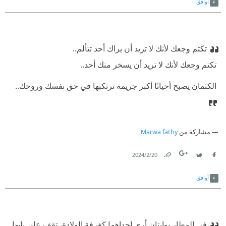
أوافق
تكتم وجعك لأنك لا تريد أن يراك أحد تتألم..
‫ تكتم وجعك لأنك لا تريد أن يسخر منك أحد..
‫ الكتمان يصبح أحيانًا أكبر جريمة ترتكبها في حق نفسك وروحك..
مشاركة من
Marwa fathy
20‏/2‏/2024
Link
Twitter
Facebook
أوافق
في المطار بوابتان أرى إحداهما كغرفة الولادة، تقف على بابها