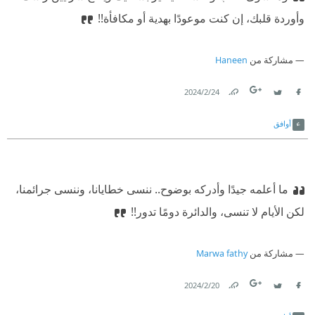
وأوردة قلبك، إن كنت موعودًا بهدية أو مكافأة!!
مشاركة من
Haneen
24‏/2‏/2024
Link
Twitter
Facebook
أوافق
ما أعلمه جيدًا وأدركه بوضوح..
‫ ننسى خطايانا، وننسى جرائمنا،
لكن الأيام لا تنسى، والدائرة دومًا تدور!!
مشاركة من
Marwa fathy
20‏/2‏/2024
Link
Twitter
Facebook