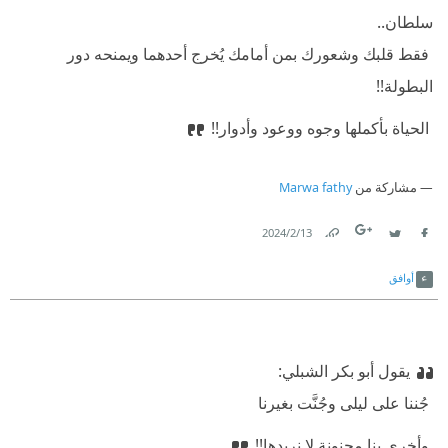
سلطان..
‫ فقط قلبك وشعورك بمن أمامك يُخرج أحدهما ويمنحه دور
البطولة!!
‫ الحياة بأكملها وجوه ووعود وأدوار!!
مشاركة من
Marwa fathy
13‏/2‏/2024
Link
Twitter
Facebook
أوافق
يقول أبو بكر الشبلي:
‫ جُننا على ليلى وجُنَّت بغيرنا
‫ وأخرى بنا مجنونة لا نريدها!!