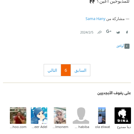
للمذبوحين أعين؟
مشاركة من
Sama Hany
5‏/2‏/2024
Link
Twitter
Facebook
أوافق
السابق
6
التالي
على رفوف الأبجديين
دينا ممدوح
ola eliwat
om habiba
Waled Abd Elmonem
Abeer Adel
mohamedabdallah83@yahoo.com