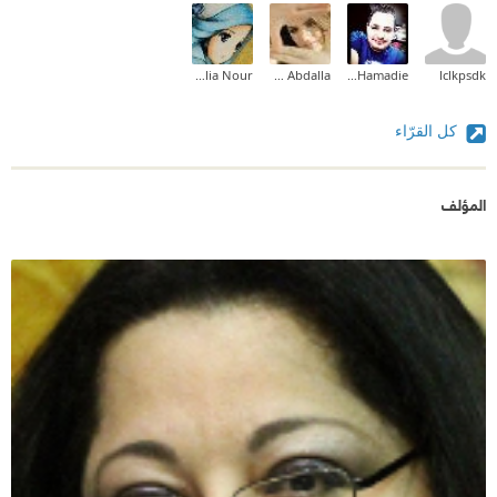
Dalia Nour
Rowaida Taha Abdalla
Mazen Hamadie
lclkpsdk
كل القرّاء
المؤلف