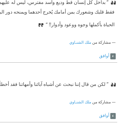
” بداخل كل إنسان قط وديع وأسد مفترس، ليس له عليهم
‫ فقط قلبك وشعورك بمن أمامك يُخرج أحدهما ويمنحه دور الب
‫ الحياة بأكملها وجوه ووعود وأدوار!! “
مشاركة من
ملك الشنـاوي
أوافق
” لكن من قال إننا نبحث عن أشباه آبائنا وأمهاتنا فقد أخطأ ك
مشاركة من
ملك الشنـاوي
أوافق