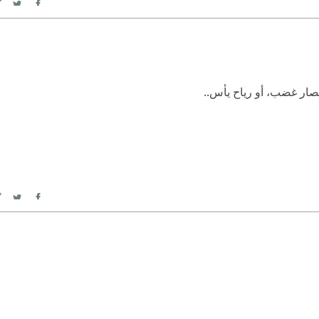
itter
Facebook
صار غضب، أو رياح يأس..
itter
Facebook