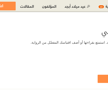
اش
ية
🎉 عيد ميلاد أبجد
المؤلفون
المقالات
جديد
ضي
. استمتع بقراءتها أو أضف اقتباسك المفضّل من الرواية.