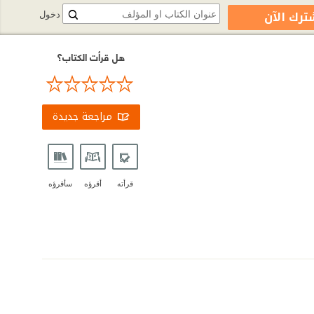
ترك الآن
دخول
هل قرأت الكتاب؟
مراجعة جديدة
قرأته
أقرؤه
سأقرؤه