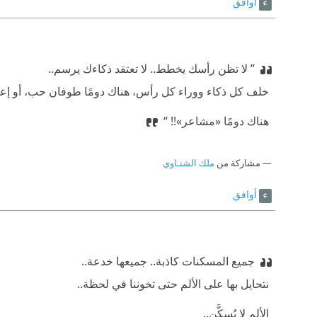
أوافق
” لا تظن رأسك يخطط.. لا تعتقد ذكاءك يرسم..
‫ خلف كل ذكاء ووراء كل رأس، هناك دومًا طوفان حب، أو إع
‫ هناك دومًا «مشاعر»!! “
مشاركة من
ملك الشنـاوي
أوافق
جميع المسكنات كاذبة.. جميعها خدعة..
‫ نتحايل بها على الألم حتى تخوننا في لحظة..
‫ الألم لا يُسكَّن..