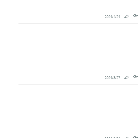
24‏/4‏/2024
Link
Tw
27‏/3‏/2024
Link
Tw