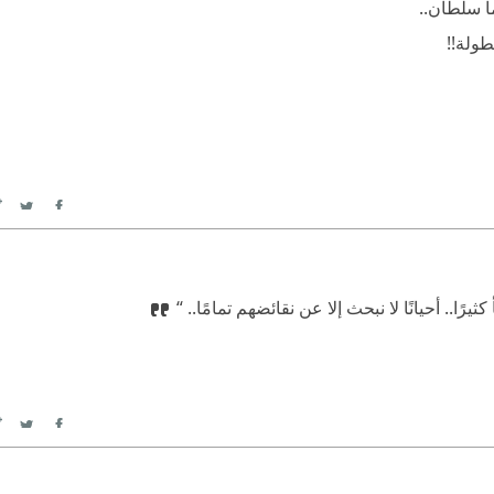
ا سلطان..
طولة!!
itter
Facebook
ثيرًا..
‫ أحيانًا لا نبحث إلا عن نقائضهم تمامًا.. “
itter
Facebook