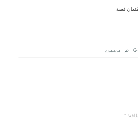
 كتمان قصة
24‏/4‏/2024
Link
Tw
افة! “