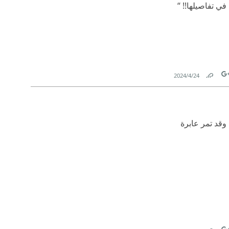
في تفاصيلها!! “
24‏/4‏/2024
Link
Tw
 وقد تمر عابرة