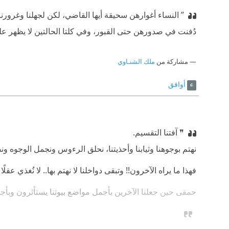
” النساء أغوارهن سحيقة أيها القاضي، لكن لجهلنا وغرور
دُفنت في صدورهن حتى القبور، وفي كلتا الحالتين لا يظهر عل
مشاركة من
ملك الشنـاوي
أوافق
❞ آفتنا التقسيم. ‫
نهتم بوجوهنا وثيابنا وأحذيتنا، نحلق الرءوس ونجمل الوجوه ون
فهذا ما يراه الآخرون!! ‫وتبقى دواخلنا لا نهتم بها.. لا نُغذي عقلًا
حمقى حين جعلنا الآخرين بأجمل مواضع بيوتنا يستأثرون وبأجمل م