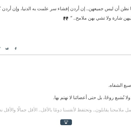
نا نظن أن ليس جميعهن..
‫ إن أردن إفشاء سر علمت به الدنيا، وإن أردن
يهن شارة ولا تشي بهن ملامح.. “
itter
Facebook
صبغ الشفاه.
 ولا نُشبع روحًا، بل حتى أعضائنا لا نهتم بها.
لامحنا يقابلون.. ونحتفظ لأنفسنا دومًا بالأقل.. الأقل جمالًا والأقل نظ