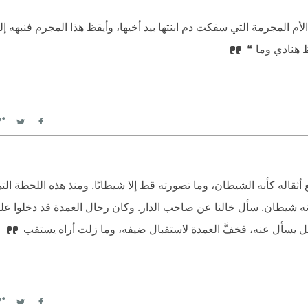
لأم المجرمة التي سفكت دم ابنتها بيد أخيها، وأيقظ هذا المجرم فنبهه إ
ظ هنادي وما ❝
witter
Facebook
ثقاله كأنه الشيطان، وما تصورته قط إلا شيطانًا. ومنذ هذه اللحظة التي
بأنه شيطان. سأل خالنا عن صاحب الدار. وكان رجال العمدة قد دخلوا عليه
 أقبل يسأل عنه، فخفَّ العمدة لاستقبال ضيفه، وما زلت أراه يستقب