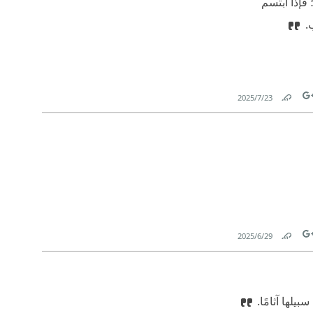
فإذا ابتسم
ب.
23‏/7‏/2025
Link
Tw
29‏/6‏/2025
Link
Tw
بيلها آثامًا.