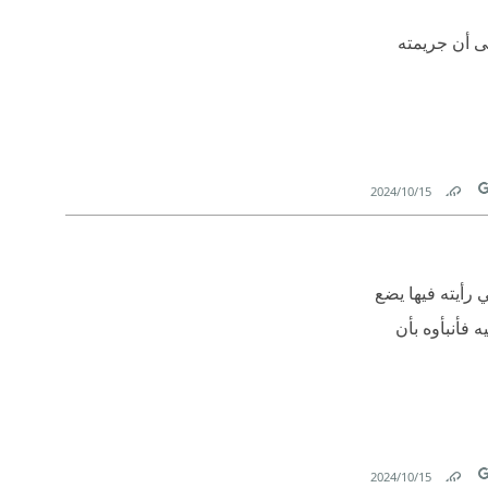
لى أن جريمته
15‏/10‏/2024
Link
T
 رأيته فيها يضع
 فأنبأوه بأن
15‏/10‏/2024