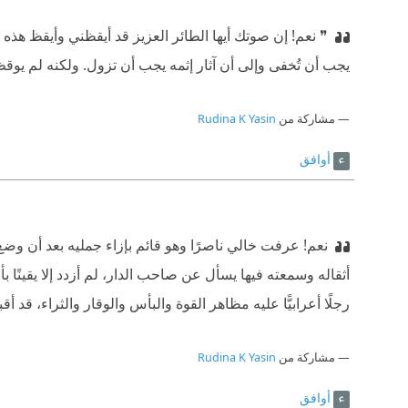
❞ نعم! إن صوتك أيها الطائر العزيز قد أيقظني وأيقظ هذه ا
يجب أن تُخفى وإلى أن آثار إثمه يجب أن تزول. ولكنه لم يوق
مشاركة من
Rudina K Yasin
أوافق
نعم! عرفت خالي ناصرًا وهو قائم بإزاء جمليه بعد أن وضع أ
أثقاله وسمعته فيها يسأل عن صاحب الدار، لم أزدد إلا يقينًا 
رجلًا أعرابيًّا عليه مظاهر القوة والبأس والوقار والثراء، قد
مشاركة من
Rudina K Yasin
أوافق