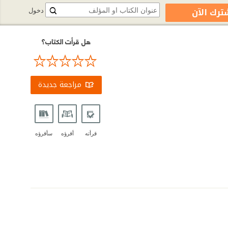
ترك الآن
دخول
هل قرأت الكتاب؟
مراجعة جديدة
قرأته
أقرؤه
سأقرؤه