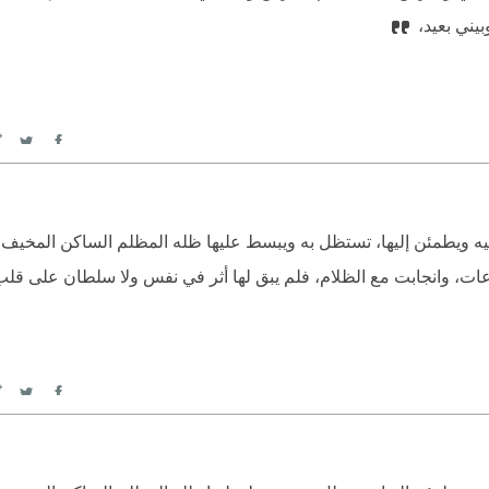
بيني بعيد،
itter
Facebook
ليه ويطمئن إليها، تستظل به ويبسط عليها ظله المظلم الساكن المخيف؛ 
ت، وانجابت مع الظلام، فلم يبق لها أثر في نفس ولا سلطان على قل
itter
Facebook