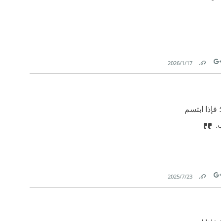
17‏/1‏/2026
Link
Tw
فإذا ابتسم
ب.
23‏/7‏/2025
Link
Tw