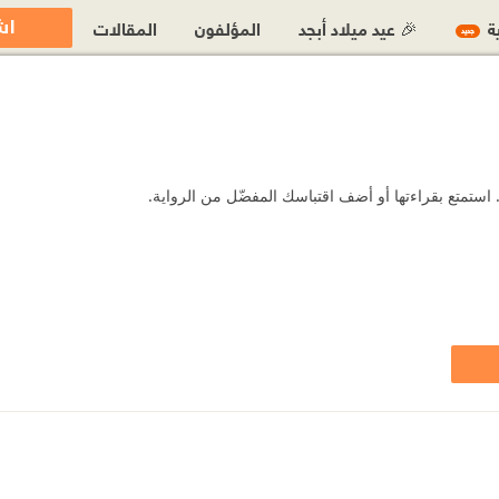
اش
ية
🎉 عيد ميلاد أبجد
المؤلفون
المقالات
جديد
 استمتع بقراءتها أو أضف اقتباسك المفضّل من الرواية.