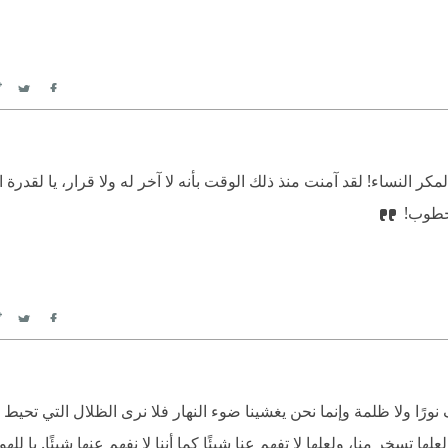
itter
Facebook
ا لمكر النساء! لقد آمنت منذ ذلك الوقت بأنه لا آخر له ولا قرار، يا لقدرة 
الخطوب!
itter
Facebook
رف نورًا ولا ظلمة وإنما نحن يغشينا ضوء النهار فلا نرى الظلال التي تح
ا تسخر منا، ولعلها لا تفهم عنا شيئًا كما أننا لا نفهم عنها شيئًا. يا لل