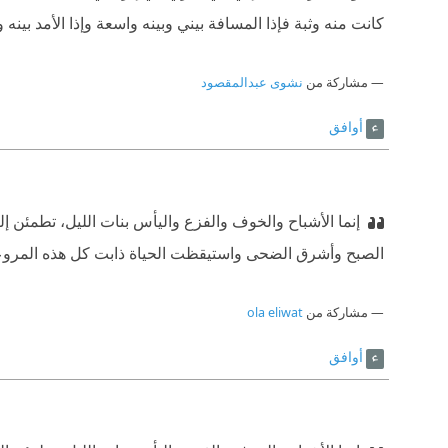
كانت منه وثبة فإذا المسافة بيني وبينه واسعة وإذا الأمد بينه و
مشاركة من
نشوى عبدالمقصود
أوافق
إنما الأشباح والخوف والفزع واليأس بنات الليل، تطمئن إ
الصبح وأشرق الضحى واستيقظت الحياة ذابت كل هذه المروعا
مشاركة من
ola eliwat
أوافق