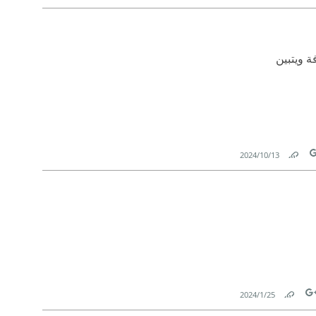
Link
T
ة ويتبين
13‏/10‏/2024
Link
T
25‏/1‏/2024
Link
Tw