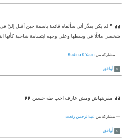
❞ لم يكن يقدِّر أني سألقاه قائمة باسمة حين أقبل إليَّ في 
شخصي ماثلًا في وسطها وعلى وجهه ابتسامة شاحبة كأنها اب
مشاركة من
Rudina K Yasin
أوافق
مقريتهاش ومش عارف احب طه حسين
مشاركة من
عبدالرحمن رفعت
أوافق