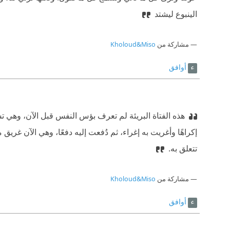
الينبوع ليشتد
مشاركة من
Kholoud&Miso
أوافق
هذه الفتاة البريئة لم تعرف بؤس النفس قبل الآن، وهي تستقبل 
إكراهًا وأغريت به إغراء، ثم دُفعت إليه دفعًا، وهي الآن غريق
تتعلق به.
مشاركة من
Kholoud&Miso
أوافق