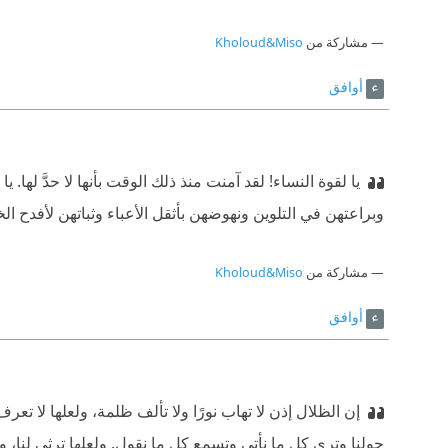
مشاركة من
Kholoud&Miso
أوافق
يا لقوة النساء! لقد آمنت منذ ذلك الوقت بأنها لا حدَّ لها. ي
وبراعتهن في التلوين ونهوضهن بأثقل الأعباء وثباتهن لأفدح 
مشاركة من
Kholoud&Miso
أوافق
إن الظلال إذن لا تهاب نورًا ولا تألف ظلمة، ولعلها لا تع
حولنا وترى كل ما نأتي وتسمع كل ما نقول. ولعلها ترثي لنا، ولعله