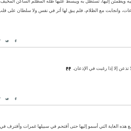
ليه ويطمئن إليها، تستظل به ويبسط عليها ظله المظلم الساكن المخيف؛ 
ت، وانجابت مع الظلام، فلم يبق لها أثر في نفس ولا سلطان على قل
itter
Facebook
لا تذعن إلا إذا رغبت في الإذعان.
itter
Facebook
لن أبلغ هذه الغاية التي أسمو إليها حتى أقتحم في سبيلها غمرات وأقترف في س