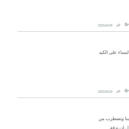
29‏/6‏/2025
Link
Tw
النساء على الكيد
29‏/6‏/2025
Link
Tw
يط بنا وتضطرب من
هول إن تدفق