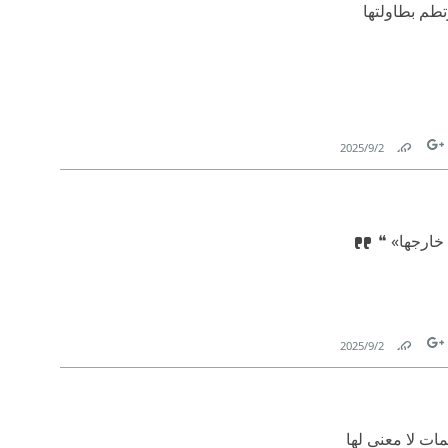
تطم بطاولتها
2‏/9‏/2025
Link
Tw
F
 خارجها» ❝
2‏/9‏/2025
Link
Tw
F
ت لا معنى لها