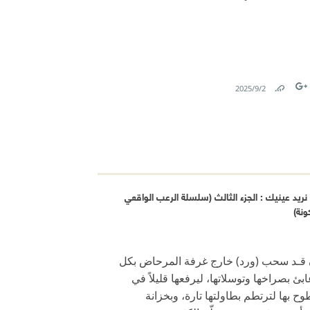
2‏/9‏/2025
Link
Tw
F
ريد عينيك : الجزء الثالث (سلسلة الرعب الواقعي
ونة)
ن قـد سحب (ورد) خارج غرفة المرحاض بكل
ئ بصراخها وتوسلاتها، ليرفعها قليلاً في
طوح بها لترتطم بطاولتها تارة، وبخزانة