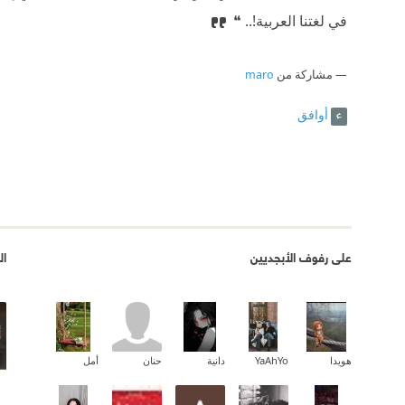
في لغتنا العربية!.. ❝
مشاركة من
maro
أوافق
على رفوف الأبجديين
ال
هويدا
YaAhYo
دانية
حنان
أمل