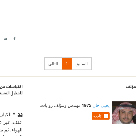
itter
acebook
السابق
1
التالي
مؤلف
اقتباسات من ن
للمنازل المسك
يحيى خان
1975
مهندس ومؤلف روايات.
❞ الكيا
تابعه
عنف، غير عاب
الهواء، ثم ي