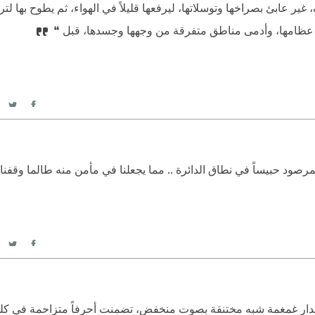
 عابئ بصراخها وتوسلاتها، ليرفعها قليلاً في الهواء، ثم يطوح بها لتر
ن عظامها، وأدمى مناطق متفرقة من وجهها وجسدها، قبل ❝
itter
acebook
صود حبيساً في نطاق الدائرة .. مما يجعلنا في مأمن منه طالما وقفنا
itter
acebook
صدار غمغمة شبه مختنقة بصوت منخفض، تضمنت أحرفاً متزاحمة في كلما