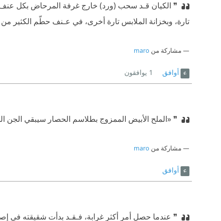
❞ الكيان قـد سحب (ورد) خارج غرفة المرحاض بكل عنف، غير
تارة، وبخزانة الملابس تارة أخرى، في عـنف حطّم الكثير م
مشاركة من
maro
أوافق
1
يوافقون
❞ «الملح الأبيض الممزوج بطلاسم الحصار سيبقي الجن المر
مشاركة من
maro
أوافق
❞ عندما حصل أمر أكثر غرابة، فـقـد بدأت شقيقته في إ