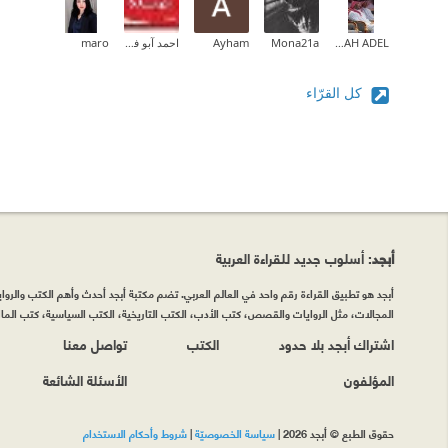
ABDULLAH ADEL
Mona21a
Ayham
احمد آبو فريده
maro
كل القرّاء
أبجد
: أسلوب جديد للقراءة العربية
أبجد هو تطبيق القراءة رقم واحد في العالم العربي. تضم مكتبة أبجد أحدث وأهم الكتب والروايات
المجالات، مثل الروايات والقصص، كتب الأدب، الكتب التاريخية، الكتب السياسية، كتب المال 
اشتراك أبجد بلا حدود
الكتب
تواصل معنا
المؤلفون
الأسئلة الشائعة
حقوق الطبع © أبجد 2026
|
سياسة الخصوصيّة
|
شروط وأحكام الاستخدام