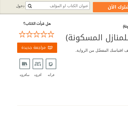
ترك الآن
دخول
هل قرأت الكتاب؟
نة)
لمنازل المسكونة)
مراجعة جديدة
ضف اقتباسك المفضّل من الرواية.
قرأته
أقرؤه
سأقرؤه