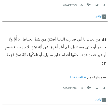
29‏/12‏/2024
Link
Twitter
Facebook
أوافق
مِن بعدك يا أبي صارتِ الدنيا أضيَقَ من سَمِّ الخِياط، لا أُمَّ ولا
حاضر أو حتى مستقبل، لم أعُد أفرِق عن أيَّةِ نبتةٍ بلا جذور، فبقصدٍ
أو غير قصد قد تسحقُها أقدام عابر سبيل، أو تلوكُها دابَّةٌ تمرُّ عَرَضًا!
مشاركة من
Enas Sattar
28‏/12‏/2024
Link
Twitter
Facebook
أوافق