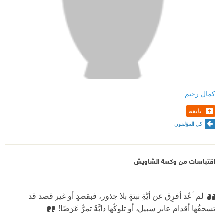
كمال رحيم
تابعه
كل المؤلفون
اقتباسات من وكسة الشاويش
لم أعُد أفرِق عن أيَّةِ نبتةٍ بلا جذور، فبقصدٍ أو غير قصد قد
تسحقُها أقدام عابر سبيل، أو تلوكُها دابَّةٌ تمرُّ عَرَضًا!