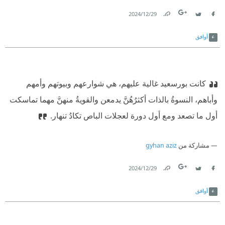
29‏/12‏/2024
Link
Twitter
Facebook
أوافق
كانت بورسعيد غالية عليهم، هي شوارعهم وبيوتهم وأمهم
وأباهم، النسوةُ بالذات أكثرُهُنَّ يدمعن والقويةُ منهنَّ مهما تماسكت
أول ما تصعد ومع أول دورة لعجلات الباص تكادُ تنهار.
مشاركة من
gyhan aziz
29‏/12‏/2024
Link
Twitter
Facebook
أوافق