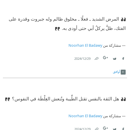
المرض الشديد ـ فعلًا ـ مخلوق ظالم وله جبروت وقدرة على
الفتك، ظلَّ يركلُ أبي حتى أودى به.
مشاركة من
Noorhan El Badawy
29‏/12‏/2024
Link
Twitter
Facebook
أوافق
هل الثقة بالنفس تقتل الطِّيبة وتُنعش الغِلْظَة في النفوس؟
مشاركة من
Noorhan El Badawy
29‏/12‏/2024