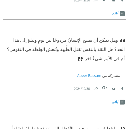
30‏/12‏/2024
Link
Twitter
Facebook
أوافق
وهل يمكن أن يصبح الإنسانُ مزدوجًا بين يومٍ وليلةٍ إلى هذا
الحد؟ هل الثقة بالنفس تقتل الطِّيبة وتُنعش الغِلْظَة في النفوس؟
أم في الأمر شيءٌ آخَر
مشاركة من
Abeer Bassam
30‏/12‏/2024
Link
Twitter
Facebook
أوافق
ما فعلَتهُ ليس من جنس الأفعال التي تشفع فيها المُراضَاة أو