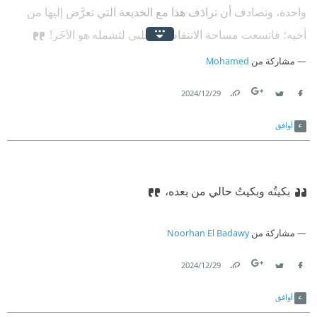
واحدة، وتصادف أن ترادَف هذا مع الخديعة التي تعرَّض إليها من
أخيه؛ فاتسعت مساحة الانتقام في قلبي لتشمله هو الآخَر!
مشاركة من
Mohamed
29‏/12‏/2024
Link
Twitter
Facebook
أوافق
بكيتُه وبكيتُ حالي من بعده،
مشاركة من
Noorhan El Badawy
29‏/12‏/2024
Link
Twitter
Facebook
أوافق