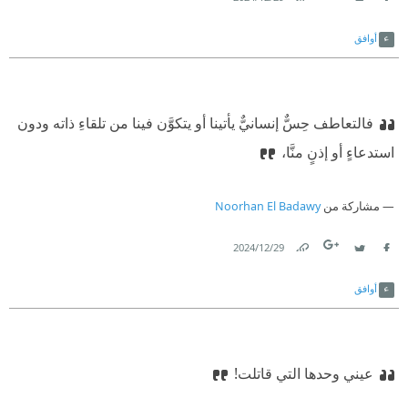
Link
Twitter
Facebook
أوافق
فالتعاطف حِسٌّ إنسانيٌّ يأتينا أو يتكوَّن فينا من تلقاءِ ذاته ودون
استدعاءٍ أو إذنٍ منَّا،
مشاركة من
Noorhan El Badawy
29‏/12‏/2024
Link
Twitter
Facebook
أوافق
عيني وحدها التي قاتلت!