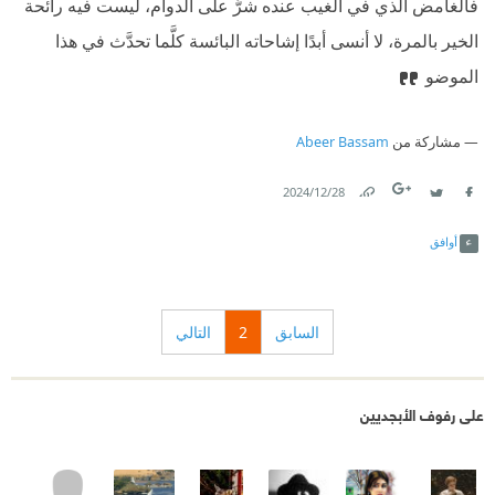
فالغامض الذي في الغيب عنده شرٌّ على الدوام، ليست فيه رائحة
الخير بالمرة، لا أنسى أبدًا إشاحاته البائسة كلَّما تحدَّث في هذا
الموضو
مشاركة من
Abeer Bassam
28‏/12‏/2024
Link
Twitter
Facebook
أوافق
السابق
2
التالي
على رفوف الأبجديين