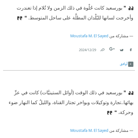
❞ بورسعيد كانت حُلْوة في ذلك الزمن ولا تُلام إذا تغندرت
وأخرجت لسانها للبُلْدان المطلَّة على ساحل المتوسط. ❝
مشاركة من
Moustafa M. El Sayed
29‏/12‏/2024
Link
Twitter
Facebook
أوافق
❞ بورسعيد في ذلك الوقت (أوائل الستينيَّات) كانت في عزِّ
بهائها..
⁠‫تجارة وتوكيلات وبواخر تجتاز القناة، والليلُ كما النهار ضوء
وحركة، ❝
مشاركة من
Moustafa M. El Sayed