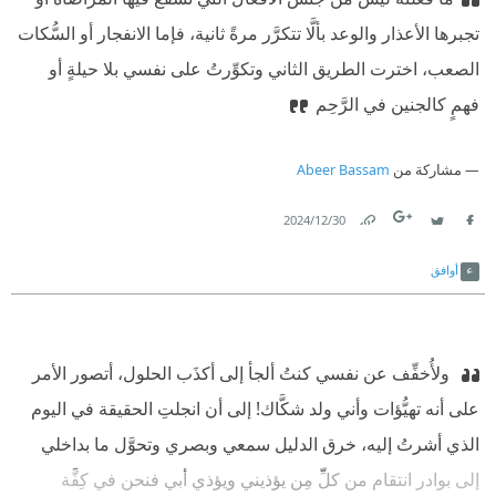
تجبرها الأعذار والوعد بألَّا تتكرَّر مرةً ثانية، فإما الانفجار أو السُّكات
الصعب، اخترت الطريق الثاني وتكوِّرتُ على نفسي بلا حيلةٍ أو
فهمٍ كالجنين في الرَّحِم
مشاركة من
Abeer Bassam
30‏/12‏/2024
Link
Twitter
Facebook
أوافق
‫ ولأُخفِّف عن نفسي كنتُ ألجأ إلى أكذَب الحلول، أتصور الأمر
على أنه تهيُّؤات وأني ولد شكَّاك! إلى أن انجلتِ الحقيقة في اليوم
الذي أشرتُ إليه، خرق الدليل سمعي وبصري وتحوَّل ما بداخلي
إلى بوادر انتقام من كلِّ مِن يؤذيني ويؤذي أبي فنحن في كِفَّة