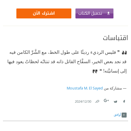
تحميل الكتاب
اشترك الآن
اقتباسات
❞ فليس الرديء رديئًا على طول الخط، مع الشَّرِّ الكامن فيه
قد نجد بعض الخير، السفَّاح القاتل ذاته قد تنتابُه لحظاتٌ يعود فيها
إلى إنسانيَّته! ❝
مشاركة من
Moustafa M. El Sayed
30‏/12‏/2024
Link
Twitter
Facebook
أوافق