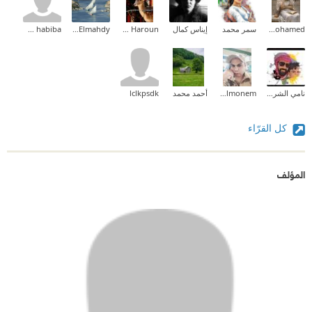
Aliaa Mohamed
سمر محمد
إيناس كمال
Amal Idris Haroun
Eman Elmahdy
om habiba
نامي الشريف ✨
Waled Abd Elmonem
أحمد محمد
lclkpsdk
كل القرّاء
المؤلف