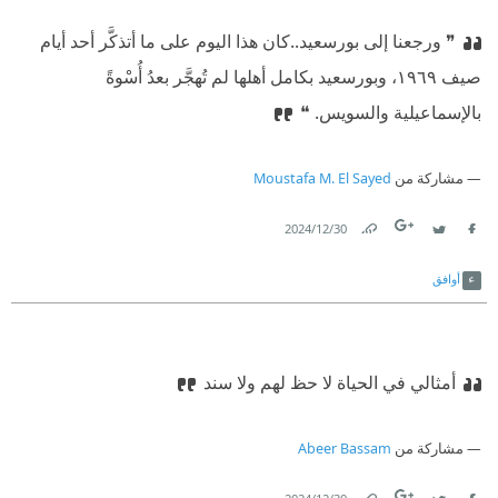
❞ ورجعنا إلى بورسعيد..
⁠‫كان هذا اليوم على ما أتذكَّر أحد أيام
صيف ١٩٦٩، وبورسعيد بكامل أهلها لم تُهجَّر بعدُ أُسْوةً
بالإسماعيلية والسويس. ❝
مشاركة من
Moustafa M. El Sayed
30‏/12‏/2024
Link
Twitter
Facebook
أوافق
أمثالي في الحياة لا حظ لهم ولا سند
مشاركة من
Abeer Bassam