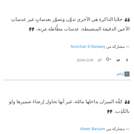
خلايا الذاكرة هي الأخرى تدوِّن وتصوِّر بعدساتٍ غير عدساتِ
الأعين الدقيقة المنضبطة، عدسات مطَّاطة مَرِنة،
مشاركة من
Noorhan El Badawy
29‏/12‏/2024
Link
Twitter
Facebook
أوافق
كفَّة الميزان بداخلها مائلة، غير أنها تحاول إرضاءَ ضميرها ولو
بالكَذِب،
مشاركة من
Abeer Bassam