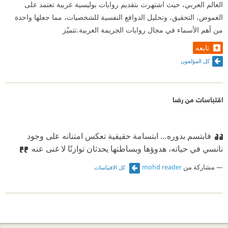
العالم العربي، حيث اشتهرت بتقديم روايات بوليسية عربية تعتمد على
الغموض، التحقيق، وتحليل الدوافع النفسية للشخصيات، مما جعلها واحدة
من أهم الأسماء في مجال روايات الجريمة العربية.تتميّز
تابعه
كل المؤلفون
اقتباسات من رضا
فابتسم بدوره… ابتسامة حقيقية تعكس امتنانه على وجود
نانسي في حياته، هدوؤها وبساطتها يحدثان توازنًا لا غنى عنه
مشاركة من
mohd reader
كل الاقتباسات