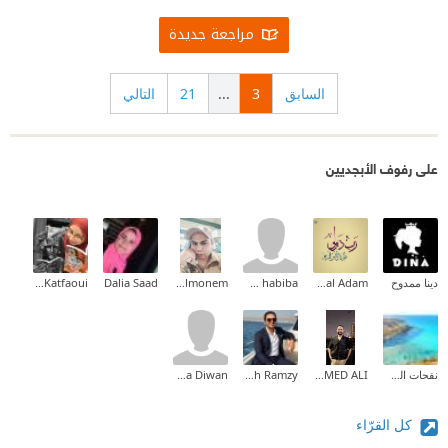
مراجعة جديدة
السابق
3
...
21
التالي
على رفوف الأبجديين
دينا ممدوح
Amal Adam
om habiba
Waled Abd Elmonem
Dalia Saad
Sameh Katfaoui
نفحات الصياد
MOHAMED ALI
Mina Mamdouh Ramzy
Maha Diwan
كل القرّاء