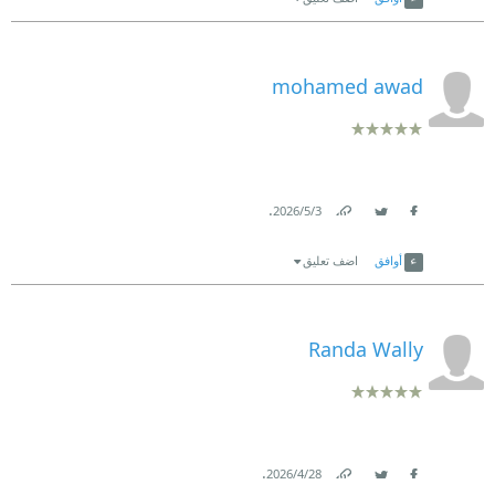
mohamed awad
.
3‏/5‏/2026
Link
Twitter
Facebook
أوافق
اضف تعليق
Randa Wally
.
28‏/4‏/2026