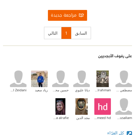
مراجعة جديدة
السابق
1
التالي
على رفوف الأبجديين
مصطفي شلش
Omar Abdulrahman
ديانا عليوي
حسين محمد حسين
زياد سعيد
Nabil Zeidani
Jabor Almusallam
7ameed hd
مجد الدين
hoda alrafie
كل القرّاء