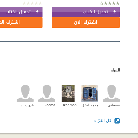
تحميل الكتاب
تحميل الكتاب
اشترك الآن
اشترك الآ
القرّاء
مصطفي شلش
محمد العتيق
Omar Abdulrahman
Reema .
غروب السوالقة
كل القرّاء