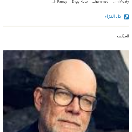
Mina Mamdouh Ramzy
Engy Kotp
Fatma Muhammed
Ibrahim Moaty
كل القرّاء
المؤلف