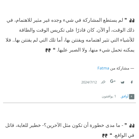
❞ لم يستطع المشاركة في شيء وجده غير مثير للاهتمام، في
ذلك الوقت، أو الآن. كان قادرًا على تكريس الوقت والطاقة
للأشياء التي تثير اهتمامه ويفتتن بها، أما تلك التي لم يفتتن بها.. فلا
يمكنه تحمل شيء منها، ولا الصبر عليها. ❝
مشاركة من
Fatma
12‏/7‏/2024
Link
Twitter
Facebook
أوافق
1
يوافقون
❞ - ما مدى خطورة أن تكون مثل الآخرين؟
⁠‫- خطير للغاية، قاتل
في الواقع. ❝