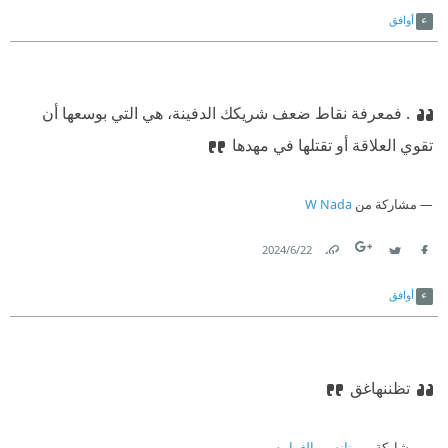
أوافق
. فمعرفة نقاط ضعف شريكك الدفينة، هي التي بوسعها أن
تقوي العلاقة أو تقتلها في مهدها
مشاركة من
W Nada
22‏/6‏/2024
Link
Twitter
Facebook
أوافق
تظننهاغق
مشاركة من
نانسي الغرايبه