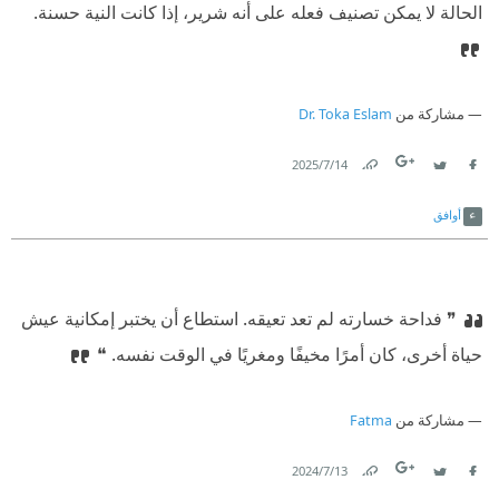
الحالة لا يمكن تصنيف فعله على أنه شرير، إذا كانت النية حسنة.
مشاركة من
Dr. Toka Eslam
14‏/7‏/2025
Link
Twitter
Facebook
أوافق
❞ فداحة خسارته لم تعد تعيقه. استطاع أن يختبر إمكانية عيش
حياة أخرى، كان أمرًا مخيفًا ومغريًا في الوقت نفسه. ❝
مشاركة من
Fatma
13‏/7‏/2024
Link
Twitter
Facebook