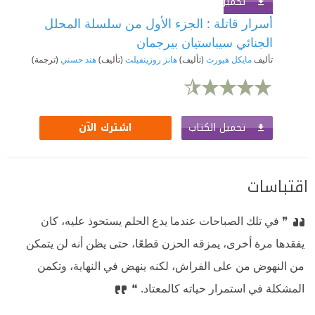
تحميل الكتاب
اشترك الآن
أسرار قاتلة : الجزء الأول من سلسلة المحلل
الجنائي سيباستيان بيرجمان
تأليف
مايكل هيورث
(تأليف)
هانز روزينفيلت
(تأليف)
هند حسني
(ترجمة)
تحميل الكتاب
اشترك الآن
اقتباسات
❞ في تلك الصباحات عندما يدع الحلم يستحوذ عليه، كان
يفقدها مرة أخرى، يمزقه الحزن قطعًا، حتى يظن أنه لن يتمكن
من النهوض من على الفراش، لكنه ينهض في النهاية، وتكمن
المشكلة في استمرار حياته كالمعتاد. ❝