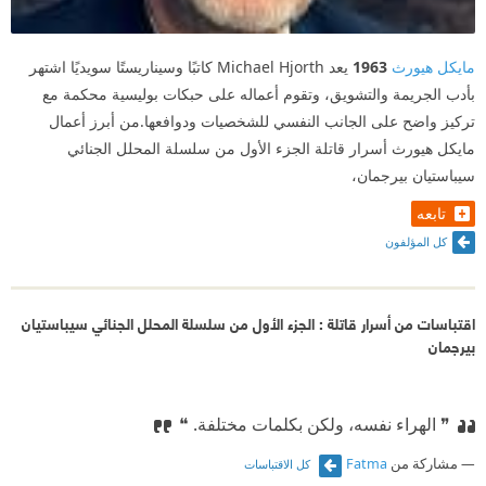
مايكل هيورث
1963
يعد Michael Hjorth كاتبًا وسيناريستًا سويديًا اشتهر
بأدب الجريمة والتشويق، وتقوم أعماله على حبكات بوليسية محكمة مع
تركيز واضح على الجانب النفسي للشخصيات ودوافعها.من أبرز أعمال
مايكل هيورث أسرار قاتلة الجزء الأول من سلسلة المحلل الجنائي
سيباستيان بيرجمان،
تابعه
كل المؤلفون
اقتباسات من أسرار قاتلة : الجزء الأول من سلسلة المحلل الجنائي سيباستيان
بيرجمان
❞ الهراء نفسه، ولكن بكلمات مختلفة. ❝
مشاركة من
Fatma
كل الاقتباسات