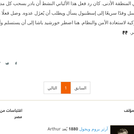
لمنطقة الأدنى. كان رد فعل هذا الألباني النشط أن بادر بسحب كل مدا
 وفدًا سريعًا إلى إسطنبول يسأل ويطلب أن يُعزَل عدوه. وصل فعلًا ه
يوليو 1805، وأُرسِلَتْ أيضًا قوة تركية لاستعادة الأمن والنظام. هنا اضطر خورشيد باشا إلى أن 
ر.
itter
Facebook
السابق
1
التالي
مؤلف
اقتباسات من ر
مصر
آرثر بروم ويجول
1880
يُعد Arthur