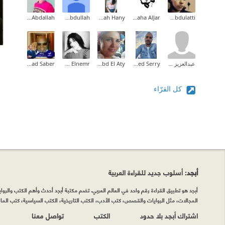
Ahmed Afifi Abdallah
Saad Abdullah
Sarah Hany
Maha AlJar
Asmaa Abdulatti
عبدالعزيز العنزي
Mohamed Serry
Rania Abd El Aty
Eman Elnemr
Ramadan Awad Saber
كل القرّاء
أبجد
: أسلوب جديد للقراءة العربية
أبجد هو تطبيق القراءة رقم واحد في العالم العربي. تضم مكتبة أبجد أحدث وأهم الكتب والروايات
المجالات، مثل الروايات والقصص، كتب الأدب، الكتب التاريخية، الكتب السياسية، كتب المال 
اشتراك أبجد بلا حدود
الكتب
تواصل معنا