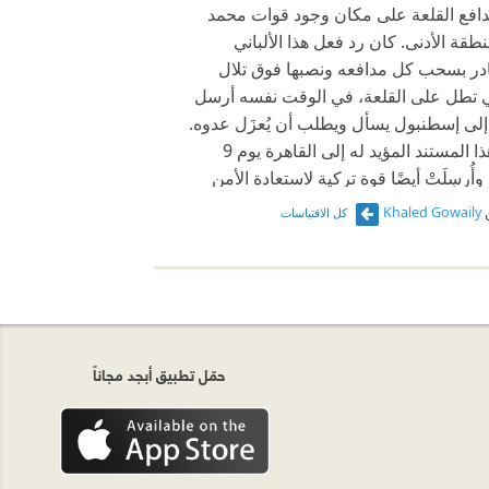
دافع القلعة على مكان وجود قوات محمد
قة الأدنى. كان رد فعل هذا الألباني
در بسحب كل مدافعه ونصبها فوق تلال
ي تطل على القلعة، في الوقت نفسه أرسل
ا إلى إسطنبول يسأل ويطلب أن يُعزَل عدوه.
وصل فعلًا هذا المستند المؤيد له إلى القاهرة يوم 9
وليو 1805، وأُرسِلَتْ أيضًا قوة تركية لاستعادة الأمن
ا اضطر خورشيد باشا إلى أن يستسلم
Khaled Gowaily
كل الاقتباسات
علي حاكمًا على القاهرة وهو لم يتجاوز
لاثين من العمر.
حمّل تطبيق أبجد مجاناً