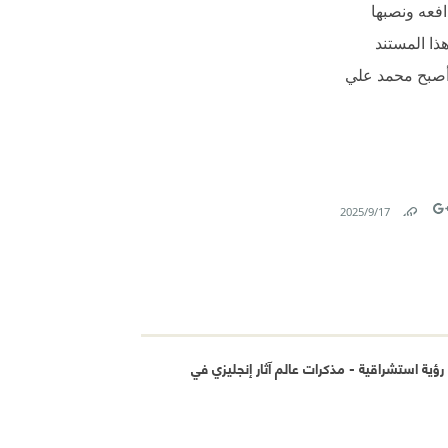
فعه ونصبها
ذا المستند
يستسلم وأصبح محمد علي
17‏/9‏/2025
Link
Tw
ؤية استشراقية - مذكرات عالم آثار إنجليزي في