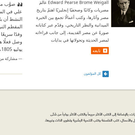
Edward Pearse Brome Weigall عالمَ
صوَّب م
مصريات وكاتبًا وصحفيًا إنجليزيًا اهتمّ بتاريخ
علي في المنط
مصر وآثارها، وكتب أعمالًا تجمع بين الخبرة
النشط أن با
الميدانية والنظر التاريخي، وقدّم عبر كتاباته
المقطم الت
صورةً عن مصر القديمة، إلى جانب قراءاته
وفدًا سريعً
لمصر الحديثة وتحولاتها في بدايات
ي
تابعه
والنظام. هن
مشاركة من
وأصبح محمد 
السادسة والث
كل المؤلفون
، بالإضافة إلى الكتب الأكثر مبيعاً والكتب الأكثر رواجاً من شتّى
والأعمال، كتب الفلسفة وكتب التنمية البشرية وتطوير الذات وغيرها.