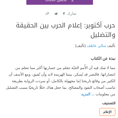
اشتر
شارك
Link
Twitter
Facebook
حرب أكتوبر: إعلام الحرب بين الحقيقة
والتضليل
تأليف
سالي عاطف
(تأليف)
نبذة عن الكتاب
مما لا شك فيه أن الأُمم الحيّة تتعلم من خسارتها أكثر مما تتعلم من
انتصاراتها، فالنصر قد يُسكر، بينما الهزيمة لابد وأن تُفيق، ومع الأسف أن
الكثير من وقائع تاريخنا إما مجهولة بالكامل، أو سردت الرواية بطريقة
تناسب أصحاب النفوذ والمصالح، بما جعل هناك خللًا تاريخيًا بسبب التضليل
من معلومات
... المزيد
التصنيف
الإعلام