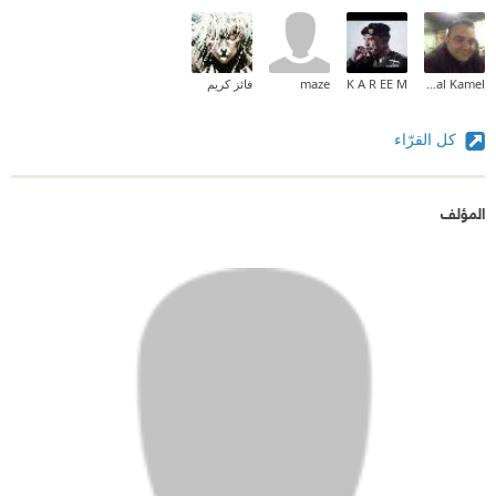
Maged Kamal Kamel
K A R EE M
maze
فائز كريم
كل القرّاء
المؤلف