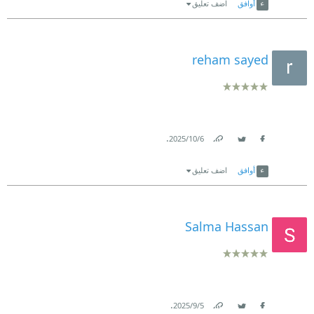
أوافق
اضف تعليق
reham sayed
.
6‏/10‏/2025
Link
Twitter
Facebook
أوافق
اضف تعليق
Salma Hassan
.
5‏/9‏/2025