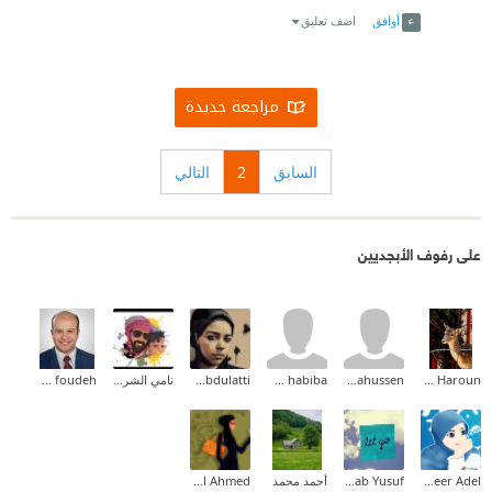
أوافق
اضف تعليق
مراجعة جديدة
السابق
2
التالي
على رفوف الأبجديين
Amal Idris Haroun
yarahussen
om habiba
Asmaa Abdulatti
نامي الشريف ✨
mohannad foudeh
Abeer Adel
Rehab Yusuf
أحمد محمد
jewel Ahmed