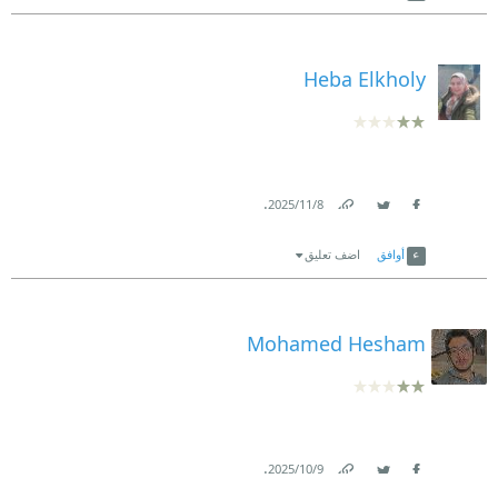
Heba Elkholy
.
8‏/11‏/2025
Link
Twitter
Facebook
أوافق
اضف تعليق
Mohamed Hesham
.
9‏/10‏/2025
Link
Twitter
Facebook