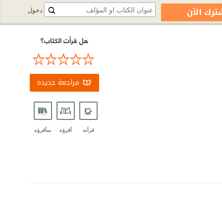
ترك الآن
دخول
هل قرأت الكتاب؟
مراجعة جديدة
قرأته
أقرؤه
سأقرؤه