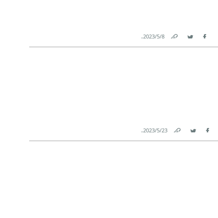
.
8‏/5‏/2023
Link
Twitter
Facebook
.
23‏/5‏/2023
Link
Twitter
Facebook