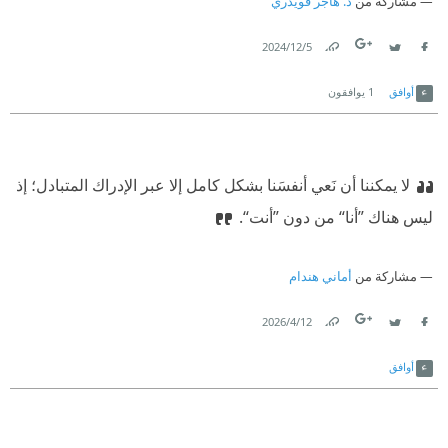
مشاركة من
د. هاجر قويدري
5‏/12‏/2024
Link
Twitter
Facebook
أوافق
1
يوافقون
لا يمكننا أن نَعي أنفسَنا بشكل كامل إلا عبر الإدراك المتبادل؛ إذ
ليس هناك ”أنا“ من دون ”أنت“.
مشاركة من
أماني هندام
12‏/4‏/2026
Link
Twitter
Facebook
أوافق