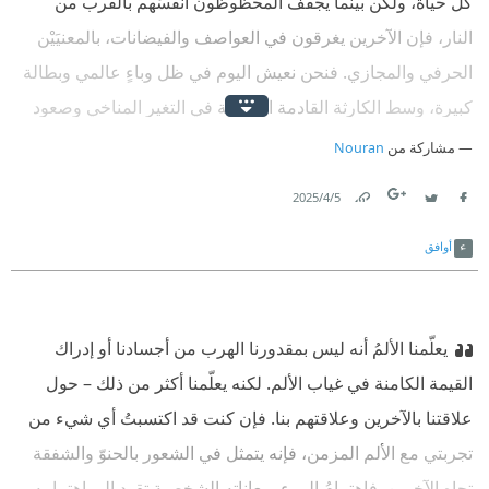
كل حياة، ولكن بينما يجفف المحظوظون أنفسَهم بالقرب من
النار، فإن الآخرين يغرقون في العواصف والفيضانات، بالمعنيَيْن
الحرفي والمجازي. فنحن نعيش اليوم في ظل وباءٍ عالمي وبطالة
كبيرة، وسط الكارثة القادمة المتمثلة في التغير المناخي وصعود
الفاشية الجديدة. وسوف تعصف هذه المصائبُ بالفقراء والضعفاء
مشاركة من
Nouran
والمقموعين.
5‏/4‏/2025
Link
Twitter
Facebook
أوافق
يعلّمنا الألمُ أنه ليس بمقدورنا الهرب من أجسادنا أو إدراك
القيمة الكامنة في غياب الألم. لكنه يعلّمنا أكثر من ذلك – حول
علاقتنا بالآخرين وعلاقتهم بنا. فإن كنت قد اكتسبتُ أي شيء من
تجربتي مع الألم المزمن، فإنه يتمثل في الشعور بالحنوّ والشفقة
تجاه الآخرين. فاهتمامُ المرء بمعاناته الشخصية تقود إلى اهتمامه