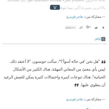
بالآخرين بصورة أكبر مما نتوقعه.
مشاركة من
د. هاجر قويدري
1‏/1‏/2025
Link
Twitter
Facebook
أوافق
”هل نحن ’في حالة أسوأ‘؟“، سألت جونسون. ”لا أعتقد ذلك.
ليس بأي معنىً من المعاني المهمّة. هناك الكثير من الأشكال
الحياتية“. هناك تنوعات كبيرة واحتمالات كثيرة يمكن للعيش الرغيد
أن ينطوي عليها.
مشاركة من
د. هاجر قويدري