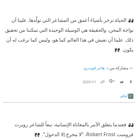
الحياة تزخر بأشياءَ أعمق من المشاعر التي تولّدها. علينا أن
نواجهَ المحن، والحقيقة هي الوسيلة الوحيدة التي تمكننا من تحقيق
ذلك. علينا أن نعيش في هذا العالم كما هو، وليس كما نرغب له أن
يكون.
مشاركة من
د. هاجر قويدري
1‏/1‏/2025
Link
Twitter
Facebook
أوافق
فعندما يتعلق الأمر بالمعاناة الإنسانية، تبعاً للشاعر روبرت
فروست Robert Frost، ”لا مخرجَ إلا الدخول“.