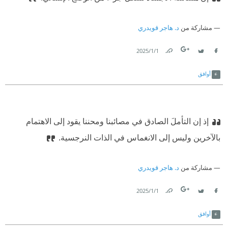
مشاركة من
د. هاجر قويدري
1‏/1‏/2025
Link
Twitter
Facebook
أوافق
إذ إن التأملَ الصادق في مصائبنا ومحننا يقود إلى الاهتمام
بالآخرين وليس إلى الانغماس في الذات النرجسية.
مشاركة من
د. هاجر قويدري
1‏/1‏/2025
Link
Twitter
Facebook
أوافق