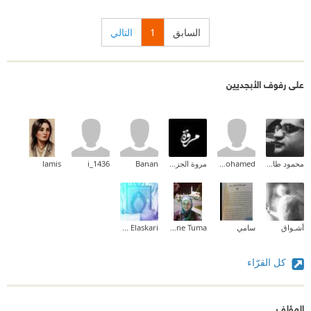
السابق
1
التالي
على رفوف الأبجديين
محمود طارق إبراهيم
amr mohamed
مروة الجزائري
Banan
i_1436
lamis
أشـواق
سامي
Nadia Yassine Tuma
Ahmed Elaskari
كل القرّاء
المؤلف