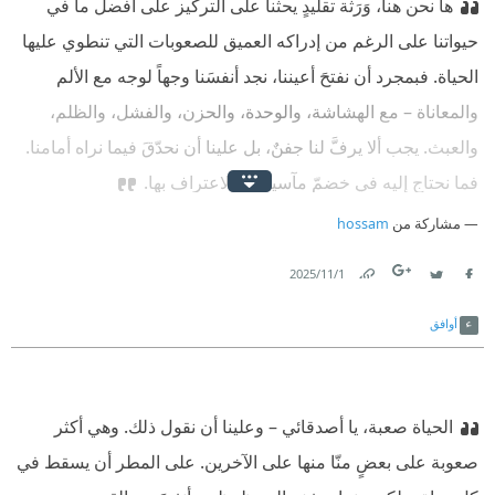
ها نحن هنا، وَرَثة تقليدٍ يحثنا على التركيز على أفضل ما في
حيواتنا على الرغم من إدراكه العميق للصعوبات التي تنطوي عليها
الحياة. فبمجرد أن نفتحَ أعيننا، نجد أنفسَنا وجهاً لوجه مع الألم
والمعاناة – مع الهشاشة، والوحدة، والحزن، والفشل، والظلم،
والعبث. يجب ألا يرفَّ لنا جفنٌ، بل علينا أن نحدّقَ فيما نراه أمامنا.
فما نحتاج إليه في خضمّ مآسينا هو الاعتراف بها.
مشاركة من
hossam
1‏/11‏/2025
Link
Twitter
Facebook
أوافق
الحياة صعبة، يا أصدقائي – وعلينا أن نقول ذلك. وهي أكثر
صعوبة على بعضٍ منّا منها على الآخرين. على المطر أن يسقط في