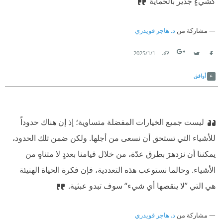
كشيءٍ جدير بالحماية
مشاركة من
د. هاجر قويدري
1‏/1‏/2025
Link
Twitter
Facebook
أوافق
ليست جميع الخيارات المفضلة متساوية؛ إذ إن هناك حدوداً
للأشياء التي تستحق أن نسعى من أجلها. ولكن ضمن تلك الحدود،
يمكننا أن نزدهرَ بطرق عدّة، من خلال قيامنا بعددٍ لا متناهٍ من
الأشياء. وحالما نستوعب هذه التعددية، فإن فكرة الحياة الهنيئة
هي التي ”لا ينقصها أي شيء“ سوف تبدو عبثية.
مشاركة من
د. هاجر قويدري