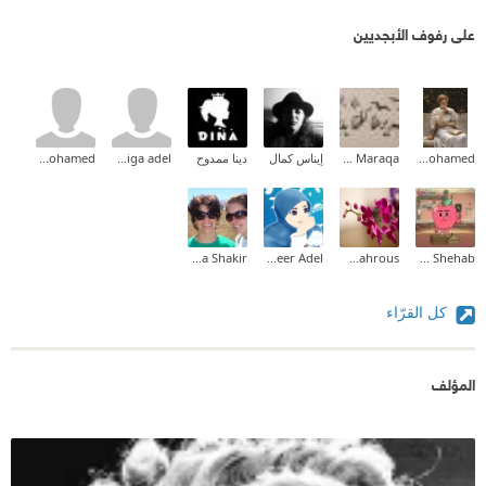
على رفوف الأبجديين
Aliaa Mohamed
Zeina M.I Maraqa
إيناس كمال
دينا ممدوح
khadiga adel
amr mohamed
Maha Shakir
Abeer Adel
Marwa mahrous
Tarek Shehab
كل القرّاء
المؤلف