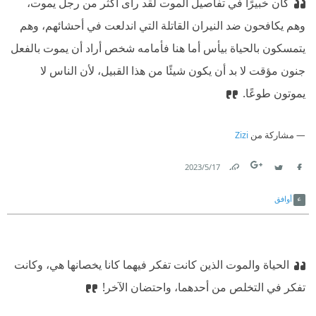
كان خبيرًا في تفاصيل الموت لقد رأى أكثر من رجل يموت،
وهم يكافحون ضد النيران القاتلة التي اندلعت في أحشائهم، وهم
يتمسكون بالحياة بيأس أما هنا فأمامه شخص أراد أن يموت بالفعل
جنون مؤقت لا بد أن يكون شيئًا من هذا القبيل، لأن الناس لا
يموتون طوعًا.
مشاركة من
Zizi
17‏/5‏/2023
Link
Twitter
Facebook
أوافق
الحياة والموت الذين كانت تفكر فيهما كانا يخصانها هي، وكانت
تفكر في التخلص من أحدهما، واحتضان الآخر!