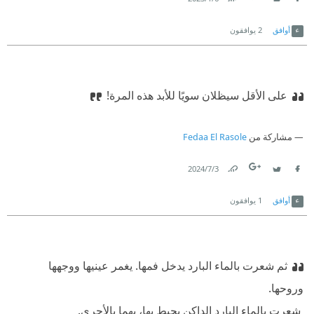
Link
Twitter
Facebook
أوافق
2
يوافقون
على الأقل سيظلان سويًا للأبد هذه المرة!
مشاركة من
Fedaa El Rasole
3‏/7‏/2024
Link
Twitter
Facebook
أوافق
1
يوافقون
ثم شعرت بالماء البارد يدخل فمها. يغمر عينيها ووجهها
وروحها.
‫ شعرت بالماء البارد الداكن يحيط بها، بهما بالأحرى.