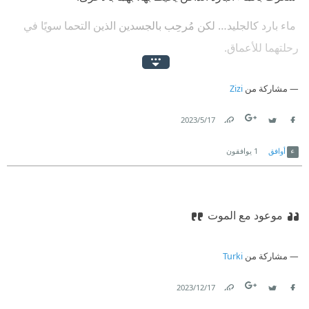
‫ ماء بارد كالجليد… لكن مُرحِب بالجسدين الذين التحما سويًا في
رحلتهما للأعماق.
‫ على الأقل سيظلان سويًا للأبد هذه المرة!
مشاركة من
Zizi
17‏/5‏/2023
Link
Twitter
Facebook
أوافق
1
يوافقون
موعود مع الموت
مشاركة من
Turki
17‏/12‏/2023
Link
Twitter
Facebook