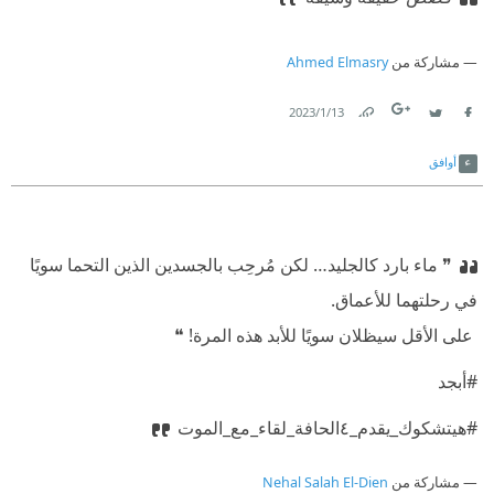
مشاركة من
Ahmed Elmasry
13‏/1‏/2023
Link
Twitter
Facebook
أوافق
❞ ماء بارد كالجليد… لكن مُرحِب بالجسدين الذين التحما سويًا
في رحلتهما للأعماق.
‫ على الأقل سيظلان سويًا للأبد هذه المرة! ❝
#أبجد
#هيتشكوك_يقدم_٤الحافة_لقاء_مع_الموت
مشاركة من
Nehal Salah El-Dien