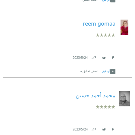
reem gomaa
.
24‏/5‏/2023
Link
Twitter
Facebook
أوافق
اضف تعليق
محمد أحمد حسين
.
24‏/5‏/2023