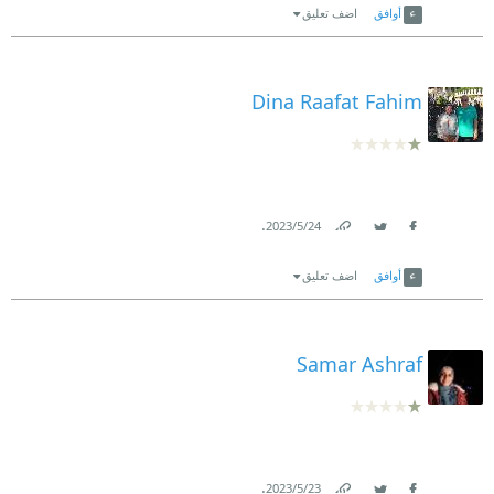
أوافق
اضف تعليق
Dina Raafat Fahim
.
24‏/5‏/2023
Link
Twitter
Facebook
أوافق
اضف تعليق
Samar Ashraf
.
23‏/5‏/2023