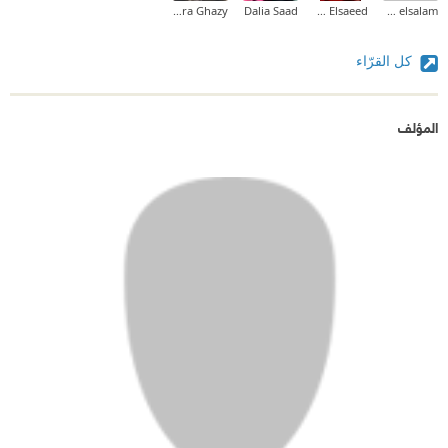
Yousra Ghazy
Dalia Saad
Wafaa Elsaeed
loly abd elsalam
كل القرّاء
المؤلف