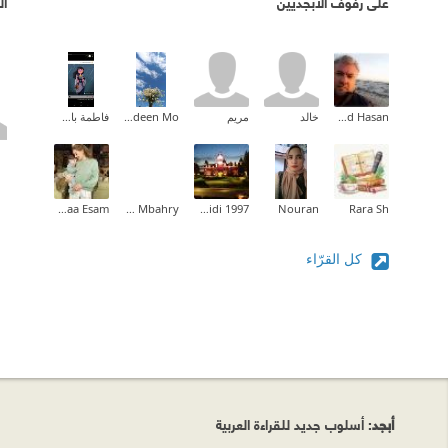
على رفوف الأبجديين
ال
Ahmad Hasan
خالد
مريم
Nadeen Mo.
فاطمة باشافعي
Asmaa Esam
omar Mbahry
Zakacanidi 1997
Nouran
Rara Sh
كل القرّاء
أبجد
: أسلوب جديد للقراءة العربية