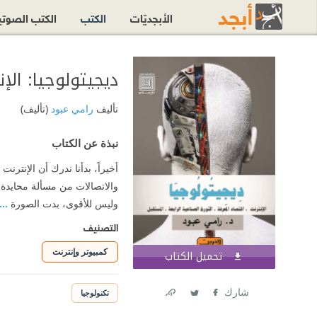
الأبجديّات
الكتب
الكتب الصوت
ديجيتولوجيا: الإن
تأليف
رامي عبود
(تأليف)
نبذة عن الكتاب
أخيراً، بدأنا ندرك أن الإنترن
والاتصالات من مسألة محايدة إ
وليس للأقوى، بدت الصورة
...
التصنيف
كمبيوتر وإنترنت
تحميل الكتاب
اشترك الآن
شارك
تكنولوجيا
Link
Twitter
Facebook