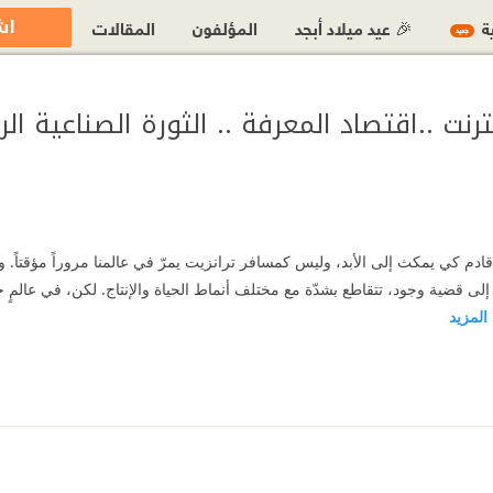
اش
ية
🎉 عيد ميلاد أبجد
المؤلفون
المقالات
جديد
ترنت ..اقتصاد المعرفة .. الثورة الصناعية ال
ت قادم كي يمكث إلى الأبد، وليس كمسافر ترانزيت يمرّ في عالمنا مروراً مؤقتاً. و
لى قضية وجود، تتقاطع بشدّة مع مختلف أنماط الحياة والإنتاج. لكن، في عالمٍ جدي
 المزيد