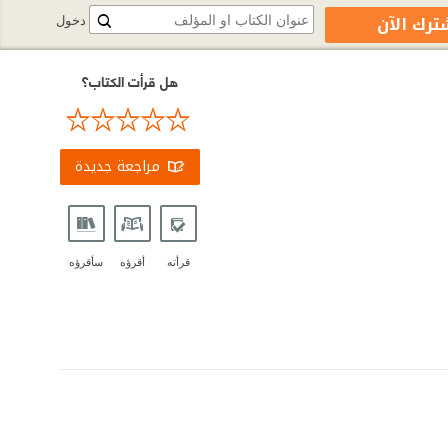
ترك الآن
دخول
هل قرأت الكتاب؟
مراجعة جديدة
قرأته
أقرؤه
سأقرؤه