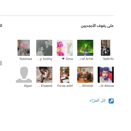
على رفوف الأبجديين
ال
Nashwa
Mina Hany Sobhy
Dina 💗
Ashraf Arfat
YaAhYo
Aljazi
Asmaa Elsaeed
Esraa adel
Sara Alhelali
Hadi Alessa
كل القرّاء