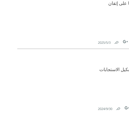
 على إتقان
3‏/5‏/2025
Link
Tw
F
كيل الاستجابات
30‏/9‏/2024
Link
Tw