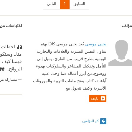
السابق
1
التالي
مؤلف
اقتباسات من 
يحيى موسى
يُعد يحيى موسى كاتبًا يهتم
لحظات من
بتناول النفس البشرية والعلاقات والتجارب
منا.. وستكو
اليومية بطرحٍ قريب من القارئ، يميل إلى
فهمنا كيف ن
التأمل وتفكيك المشاعر والسلوكيات بهدوء
الروائح..
ووضوح.من أبرز أعماله «ما وجدنا عليه
مشاركة من
آباءنا»، كتاب يفتح ملفات التربية والموروثات
الأسرية وكيف تتحول مع
تابعه
كل المؤلفون