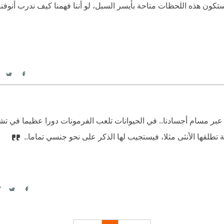
تكون هذه اللحظات متاحة بأيسر السبل، لو أننا فهمنا كيف ندرب أنوفنا
itter
acebook
ا عبر مسام أجسادنا.. في الحيوانات تلعب الفرمونات دورا عظيما في تش
 تطلقها الأنثى مثلا، فيستجيب لها الذكر على نحو جنسي تماما..
itter
Facebook