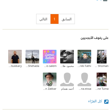
السابق
1
التالي
على رفوف الأبجديين
Ayman Shoman
Tarek Fathi
محمود طارق إبراهيم
lamis salem
Ashraf Shehada
Ahmed Elsukkary
Nadia Yassine Tuma
menna.eissa
أحمد هشام
Maen Zakkar
كل القرّاء