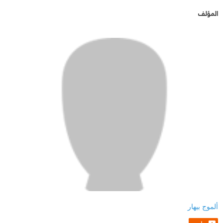
المؤلف
ألموج بيهار