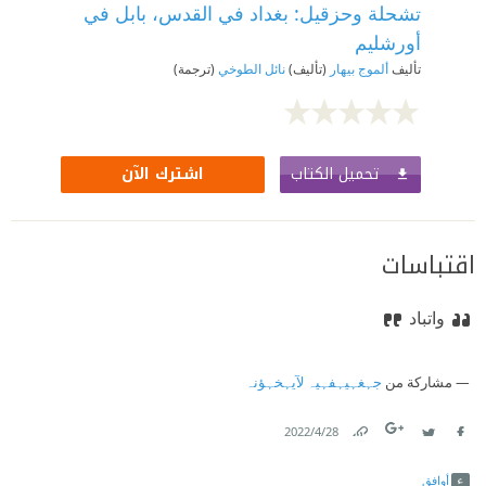
تشحلة وحزقيل: بغداد في القدس، بابل في
أورشليم
تأليف
ألموج بيهار
(تأليف)
نائل الطوخي
(ترجمة)
تحميل الكتاب
اشترك الآن
اقتباسات
واتباد
مشاركة من
جہغہيہفہيہ لآيہخہؤنہ
28‏/4‏/2022
Link
Twitter
Facebook
أوافق