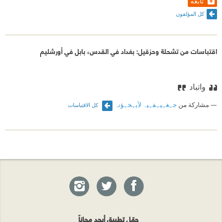
تابعه
كل المؤلفون
اقتباسات من تشحلة وحزقيل: بغداد في القدس، بابل في أورشليم
واتباد
مشاركة من
جہغہيہفہيہ لآيہخہؤنہ
كل الاقتباسات
حمّل تطبيق أبجد مجاناً