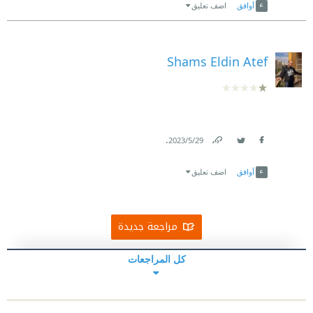
أوافق
اضف تعليق
Shams Eldin Atef
.
29‏/5‏/2023
Link
Twitter
Facebook
أوافق
اضف تعليق
مراجعة جديدة
كل المراجعات