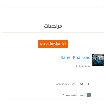
مراجعات
مراجعة جديدة
Rahel KhairZad
.
25‏/5‏/2023
Link
Twitter
Facebook
أوافق
اضف تعليق