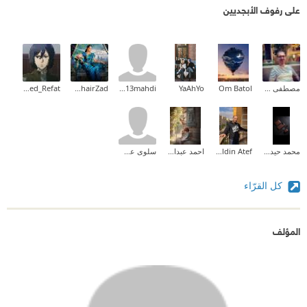
على رفوف الأبجديين
مصطفى عمر الفاروق
Om Batol
YaAhYo
Ali2013mahdi
Rahel KhairZad
Ahmed_Refat
محمد حيدري
Shams Eldin Atef
احمد عبدالرسول
سلوى عطية
كل القرّاء
المؤلف