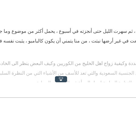
لحق مع الخدم قضى ، خوسيه / عيسى طفولته في المعابد البوذية و قضى ش
كويتي ؟
، ثم سهرت الليل حتى أنجزته في أسبوع ، يحمل أكثر من موضوع وما جذ
ت في غير أرضها نبتت ، من منا يتمني أن يكون كالبامبو ، يثبت نفسه
تعددة وكيفية زواج اهل الخليج من الكوريين وكيف البعض ينظر الى الخا
ل الجنسية السعودية والتي تعد للأسف من الأشياء التي من النظرة السلبي
وى ، النظرة السلبية لعمل المرأة في المجالس المحلية .