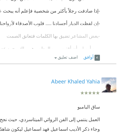
-إذا صادفت رجلاً بأكثر من شخصية فإعلم أنه يبحث ع
-إن لفظت الديار أجسادنا ..... قلوب الأصدقاء لأرواحن
-بعض المشاعر تضيق بها الكلمات فتعانق الصمت
-من أين لي أن أقترب من الوطن وهو يملك وجوه عدة ..
أوافق
اضف تعليق
أن تبدأ بقرآءة رواية وانت في قمة انشغالك بمشاريع 
ومع ذلك تواصل قرآئتها في يوم كامل دون الشعور با
Abeer Khaled Yahia
هذا بحد ذاته كفيل بإثبات أن الرواية رائعة
لمستني و أحببتها جدا و أبحرت في تفاصيلها
ساق البامبو
كنت بحاجة مآسة لمثل هذه الرواية التي تظهر مجتمعنا
العمل ينتمي إلى الفن الروائي الميتاسردي، حيث نجح ا
تطرقت لمواضيع عدة
وجاء ذكر الأديب اسماعيل فهد اسماعيل ليكون شاهدًا ع