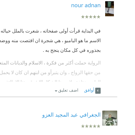
نبرة صوته بالطرد حيث أنتهى بيه الأمر لينام في الم
nour adnan
يبحث عن ذاته و هويته لم يعد يعلهم هل هو فلبيني أم 
هل هو مسلم أم بوذي ؟
في البداية قرأت أولى صفحاته ، شعرت بالملل حياله 
الاسم ما هو البامبو ، هي شجرة ان اقتصت منه ووضع
بجذوره في كل مكان ينجح به .
الرواية حملت أكثر من فكرة ، الاسلام والديانات الم
من حقها الزواج ، وان يتبرأو من ابنهم ان كان لا يحم
الوان مختلفة ولا يعيبنا الشكل الا فرق بيننا الا بالتق
أوافق
اضف تعليق
صراحة رواية قيمة جداً جداً
الجغرافي عبد المجيد العزو