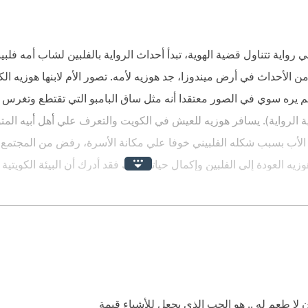
ا من ساقها، نغرسه، بلا جدور، في أي أرض .. لا يلبت الساق طويلا حتى ت
رواية تتناول قضية الهوية، تبدأ أحداث الرواية بالفلبين لشاب أمه فلبي
فت الى اختلاف الناس حول تسميته، كوايان في الفلبين..خيزران في الكوي
 الأحداث في أرض ميندوزا، جد هوزيه لأمه. تصور الأم لابنها هوزيه الك
تات الإستوائية لاتنمو في الصحراء..
ي لم يره سوي في الصور معتقدا أنه مثل ساق البامبو التي تقتطع وتغرس 
 كتب سعود السنعوسي الى الان..ولا اعتقد انني سأجد من سيختلف معي بش
ة الرواية). يسافر هوزيه للعيش في الكويت والتعرف علي أهل أبيه المت
 الأب بسبب شكله الفلبيني خوفا علي مكانة الأسرة، رفض من المجتمع بأ
 العودة إلي الفلبين وإكمال حياته هناك فقد أدرك أن البيئة الكويتية 
" أو "الرواية داخل الرواية": عيسي ليس الكاتب الحقيقي، سعود السنعو
هي محررة الرواية التحتية، إبراهيم هو مترجم الرواية التحتية.. استطاع
 هي من حررتها.
أن الكاتب من الفلبين وليس كويتيا، تستحق عن جدارة جائزة البوكر.
 لا طعم له .. هو الحب الذى يجعل للأشياء قيمة