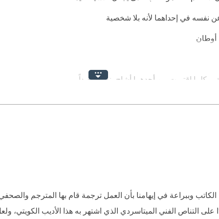
ن نفسه في إحداهما لأنه بلا شخصية
ا أوطان
. كلما اقتربت من أحدهما أشاح بنظره بعيداً
وامتحانات الجامعة
لذنب
 بهذا القدر من العري
لكاتب وببراعة في إيهامنا بأن العمل ترجمة قام بها المترجم والصحفي ا
لى التناص الفني الميتاسردي الذي اشتهر به هذا الأديب الكويتي، ولعل 