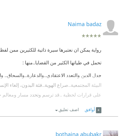
Naima badaz
رواية يمكن ان نعتبرها سيرة ذاتية للكثيرين ممن لفظه
تحمل في طياتها الكثير من القضايا..منها :
جدل الدين والتعدد الاعتقادي..والدعارة..والسحاق.. و
البيئة المجتمعية..صراع الهوية..فئة البدون، إلغاء ال
على قرارات لحظية ..قد ترسم وتحدد مسار ومعالم ح
بالاضافة الى قضايا اخرى يضيق المجال لذكرها..
أوافق
اضف تعليق
لقد كان السنعودي شجاعا بما فيه الكفاية عندما كتب
""لماذا كان جلوسي تحت الشجرة يزعج امي؟أتراها ك
bothaina abubakr