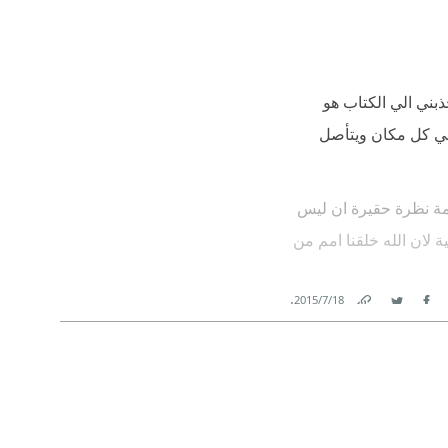
بابه لا إنتماء له يتخبط
بني الي الكتاب هو
 في كل مكان ويتأصل
دمة نظرة حقيرة ان ليس
ة لان الله خلقنا امم من
.
18‏/7‏/2015
Link
Twitter
Facebook