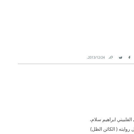
.
24‏/12‏/2013
Link
Twitter
Facebook
لفلبيني ابراهيم سلام،
روايته ( الكائن الظل)