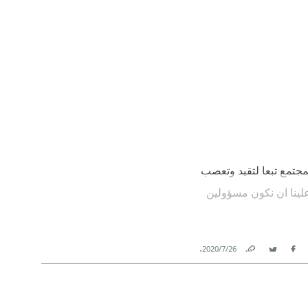
لمجتمع تبعا لتقيد وتعصب
 علينا ان نكون مسؤولين
.
26‏/7‏/2020
Link
Twitter
Facebook
 بلاد أبي أمرا