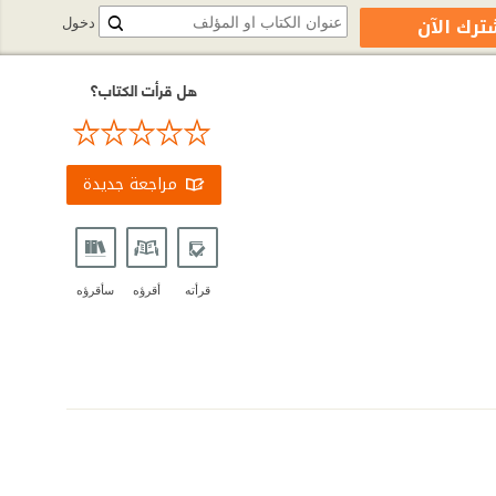
ترك الآن
دخول
هل قرأت الكتاب؟
مراجعة جديدة
قرأته
أقرؤه
سأقرؤه