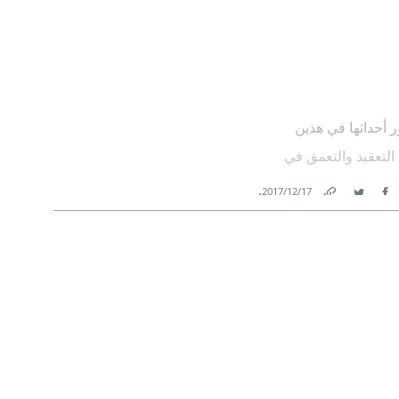
ر أحداثها في هذين
 التعقيد والتعمق في
.
17‏/12‏/2017
Link
Twitter
Facebook