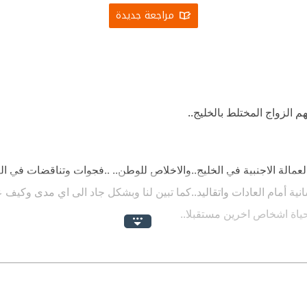
مراجعة جديدة
م الزواج المختلط بالخليج..
العمالة الاجنبية في الخليج..والاخلاص للوطن.. ..فجوات وتناقضات في ا
إنسانية أمام العادات واتقاليد..كما تبين لنا وبشكل جاد الى اي مدى وكيف
ياة اشخاص اخرين مستقبلا..
 رواية مزعجة كهذه..
انت تخشى أن تنبت لي جدور تضرب في عمق الأرض ، ما يجعل عودتي إلى