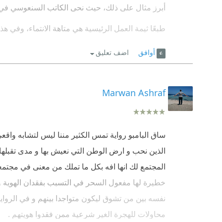
العنصرية ... تقاليد ... النميمة ... الطبقية .... الأخوة ....
أبرز مثال على ذلك، حيث نحى الكاتب السنعوسي في رو
النهاية أعجبتني بشدة كيف تدل على أن عيسى سوف يبق
طبعًا ثيمة العمل الرئيسية هي متاهة الانتماء، وفي ه
وفكرية واجتماعية وعقائدية، لينتهي الكاتب إلى نتيج
أتوق لأهديها لبعض الشخصيات في محيطي لعل وعيسى يح
أوافق
اضف تعليق
لينقض مفهوم المواطنة)، ومن العقائد المجتمعية والرو
عن أهلهم ووطنهم فلا داعي ايضاً بتجريعهم الاهانات يو
الإنسانية هي الانتماء الأساسي الذي ينبغي البحث عن
نقطة أخيرة
Marwan Ashraf
عرض الكاتب للعديد من القضايا بمقارنات ماهرة، طر
أتمنى من كل قلبي أن يصبح مجتمعي يهتم بالحرام أك
ساق البامبو رواية تمس الكثير مننا ليس لتشابه واقع
الذين نحب و ارض الوطن التي نعيش بها و مدى تقبلها لن
المجتمع لك انها افه بكل ما تملك من معنى في مجتمعنا 
خطيرة لها مفعول السحر في التسبب بفقدان الهوية و 
نفسه بين من تشوق ليكون متواجدا بينهم و في الرواي
محاولات للهجرة الغير شرعية ممن فقدوا هويتهم .