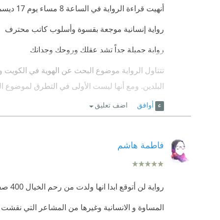
أنهيت قراءة الرواية في الساعة 8 مساء يوم 17 ديسمبر 2017 أي قرأتها في خمسة أيام منها 90 صفحة في اليوم الأخير
رواية إنسانية موجعة بقسوة وأسلوب كاتب محترف
رواية جميلة جداً تشد عقلك وروحك وجدانك
تتناول الرواية موضوع البحث عن الهوية في الكويت ود
البلدين. ومع أنها ليست الأولى في التطرق لموضوع الع
التحليل. وتتجلى ازدواجية هوية البطل حتى من خلا
أوافق
اضف تعليق
حازت الرواية على الجائزة العالمية للرواية العربية عام 13
فاطمة هاشم
رواية لن أتوقع ابدا انها ولدت من رحم الخيال 400 صفحة مزخرفة من المشاعر المؤثرة كالبحث عن الامل ,
المساوة و الانسانية وغيرها من المشاعر التي نقشت