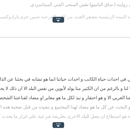
 المال .... النسب ....الهوية .... الايمان .... القدر .... تضحية ......حب .. انتما
ايته ( ساق البامبو) نفس المنحى الفني الميتاسردي.
ى يتأرجح الى أن يعلن الحكم النهاية
ذه الثيمة الرئيسية تتضفر العديد من الثيم الفرعية ضمن حزم بارادوكس
ة مفادها أن النبذ قد يأتي من أقرب الأقربين ( لينقض مفهوم الأسرة)، 
سنوا من أخلاقهم ويعاملوا العمالة المنزلية بطريقة تليق بديننا ومجت
حية ( لينقض مفهوم الدين والمجتمع)، ما لم يكن الانتماء الأساسي للإنس
ميا فهم بشراً مثلنا بل ربما أفضل منا
ه، ومنه نخرج من كل المتاهات ونصل إلى الاستقرار الأسري والوطني وال
ح قضية البدون ولكن بتحفظ، مردّه إلى الخوف ومحدودية حرية الأديب ا
ثر من العيب
ي في احداث حياة الكاتب و احداث حياتنا انما هو تشابه في بحثنا عن ال
ا و بالرغم من ان الكثير منا يولد لأبوين من نفس البلد الا ان ذلك لا ي
العربي الا و هو احتقار و نبذ لكل ما هو مغاير او مضاد لقناعتنا الشخصي
البحث عن كل ما هو مضاد لهذا المجتمع و تنفيذه من قبل ضحية هذه الا
ة هو استطاع ان يصل للبلد الاخرى بطريقة شرعية على غرار ما يحدث ك