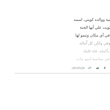
نبت له جدور جديدة..تنمو
نية ووالده كويتي، اسمه
ت..أو بامبو في أماكن
ويت علي أنها الجنة
في أي مكان وتنمو لها
أنها..
وفي ولكن كل آماله
كمله، قلة قليلة
غير مناسبة لنمو نبات
سي هو الكاتب الحقيقي
.
24‏/5‏/2015
Facebook
Twitter
Link
 الكاتب بشطارته أن