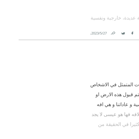
ء
ية عديدة، خارجية ونفسية
ومن الوطن المقدس (
معنا ... فهم في غربة
.
27‏/5‏/2023
انية.
Link
Twitter
Facebook
مجتمعي والديني...
لعربي.
ذات المتمثل في الاشخاص
حتم قبول هذه الارض او
ة و عاداتنا و هي افه
فه فها هو عيسى لا يجد
ثيرا في الحقيقة من