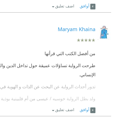
أوافق
اضف تعليق
كل هذا و اكثر شعرت به من خلال صفحات الرواية الرا
لتجريح او تقليل من شأننا العربي. تستحق الخمس نجوم
Maryam Khaina
من أفضل الكتب التي قرأتها
طرحت الرواية تساؤلات عميقة حول تداخل الدين والثق
الإنساني.
تدور أحداث الرواية عن البحث عن الذات و الهوية في 
ولد بطل الرواية خوسيه / عيسى من أم فلبينية بوذية
كانت تعمل خادمة لدى عائلة والده في الكويت
أوافق
اضف تعليق
بعد أن أصبح شاب جلبه صديق والده غسان إلى الكويت 