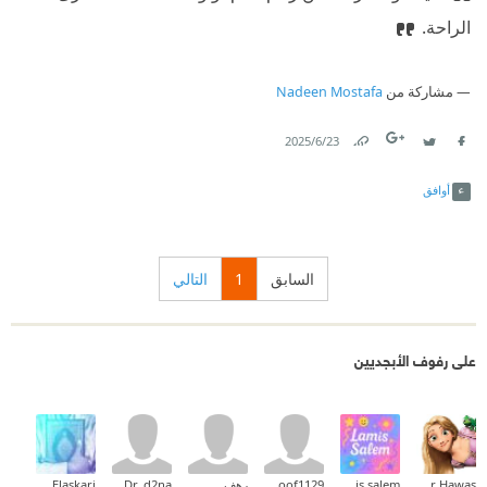
الراحة.
مشاركة من
Nadeen Mostafa
23‏/6‏/2025
Link
Twitter
Facebook
أوافق
السابق
1
التالي
على رفوف الأبجديين
Hadeer Hawas
lamis salem
hanoof1129
رهف
Dr_d2na
Ahmed Elaskari