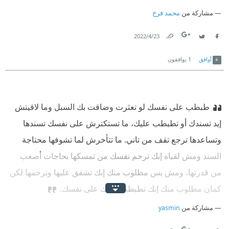
مشاركة من
محمد فرخ
23‏/4‏/2022
Link
Twitter
Facebook
أوافق
1
يوافقون
طبطب على نفسك
‫ لو تعثرت وضاقت بك السبل وما لاقيتش
إيد تسندك أو تطبطب عليك، ما تستكترش على نفسك تسندها
وتساعدها ترجع تقف من تاني. ما تتأخرش لما تشوفها محتاجة
السند ومش لقياه إنك ترحم نفسك من تمسكها بحاجات أصعب
من قدرتها، ومش بس مطلوب منك إنك تشفق عليها وترحمها لكن
كمان مطلوب منك إنك تطبطب بإيدك على نفسك.
مشاركة من
yasmin