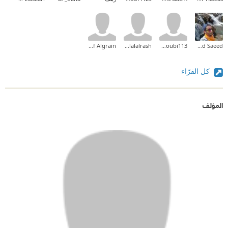
Ashraf Algrain
dalalalrash
ahmedelyoubi113
Ahmed Saeed
كل القرّاء
المؤلف