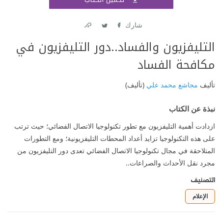
اشتر
شارك
Link
Twitter
Facebook
التليفزيون والفساد..دور التليفزيون في
مكافحة الفساد
تأليف
مجاشع محمد علي
(تأليف)
نبذة عن الكتاب
ازدادت أهمية التليفزيون مع تطور تكنولوجيا الاتصال الفضائي؛ حيث ترتب
على هذه التكنولوجيا تزايد أعداد المحطات التليفزيونية؛ ومع التطورات
المتلاحقة في مجال تكنولوجيا الاتصال الفضائي تعدى دور التليفزيون من
مجرد نقل الأحداث والصراعات..
التصنيف
الإعلام