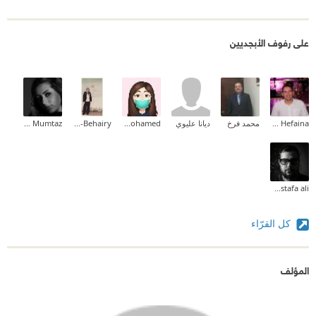
على رفوف الأبجديين
Abd El-Halim Hefaina
محمد فرخ
ديانا عليوي
Shereen mohamed
Sarah El-Behairy
Jumana Mumtaz (‫جمانة ممتاز‬‎)
abduallah mostafa ali
كل القرّاء
المؤلف