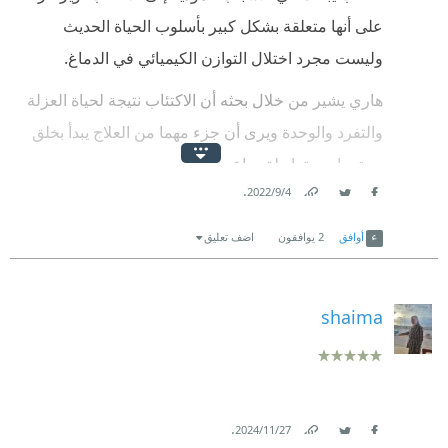
على أنها متعلقة بشكل كبير بأسلوب الحياة الحديث
وليست مجرد اختلال التوازن الكيميائي في الدماغ.
هاري يشير من خلال بحثه أن الاكتئاب نتيجة لحياة العزلة
والتفرد والوحدة ويرى أن جزء مهما من العلاج يبدأ بخلق
مجتمعات مترابطة وداعمة.
.
4‏/9‏/2022
الكتاب جميل وأنصح به للمهتمين بموضوع الاكتئاب
Link
Twitter
Facebook
أوافق
2
يوافقون
اضف تعليق
shaima
.
27‏/11‏/2024