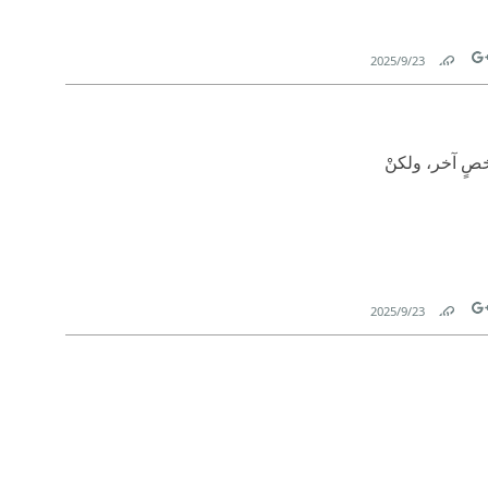
23‏/9‏/2025
Link
Tw
شخصٍ آخر، ولكنْ
23‏/9‏/2025
Link
Tw