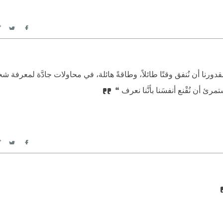
itter
Facebook
بمقدورنا أن نُنفق وقتًا طائلاً، وطاقةً هائلة، في محاولات جادَّة لمعرفة 
رئ أن نُقْنع أنفسَنا بأنَّنا نعرف ❝
itter
Facebook