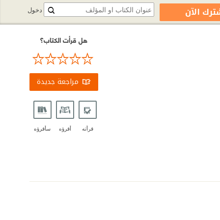
ترك الآن
دخول
هل قرأت الكتاب؟
مراجعة جديدة
قرأته
أقرؤه
سأقرؤه