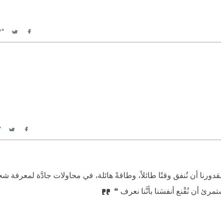
witter
Facebook
itter
Facebook
بمقدورنا أن نُنفق وقتًا طائلاً، وطاقةً هائلة، في محاولات جادَّة لمعرفة 
رئ أن نُقْنع أنفسَنا بأنَّنا نعرف ❝