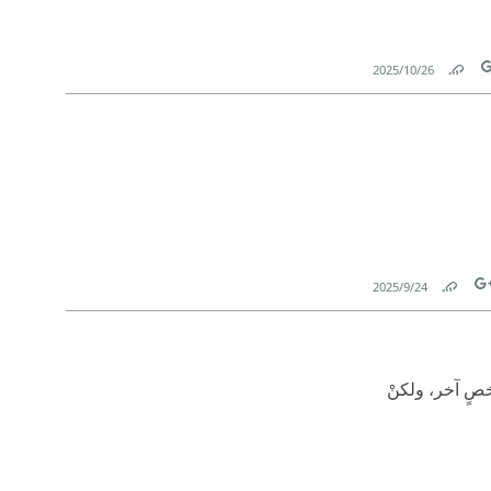
26‏/10‏/2025
Link
T
24‏/9‏/2025
Link
Tw
شخصٍ آخر، ولكنْ