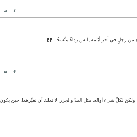
itter
acebook
 رجلٍ في آخر أيَّّامه يلبس رداءً متَّسخًا.
itter
acebook
ولكنْ لكلِّ شيء أوانُه. مثل المدّ والجزر. لا نملك أن نغيِّرهما. حين يكون