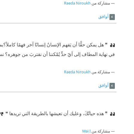
مشاركة من
Raeda Niroukh
أوافق
❞ هل يمكن حقًّا أن يَفهم الإنسانُ إنسانًا آخر فهمًا كاملاً؟
⁠‫
في نهاية المطاف إلى أيّ حدٍّ يُمْكننا أن نقتربَ من جوهره؟ نستم
مشاركة من
Raeda Niroukh
أوافق
❞ هذه حياتُكَ، وعليك أن تعيشها بالطريقة التي تريدها ❝
مشاركة من
Mai I