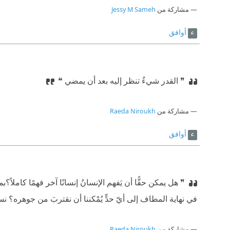
مشاركة من
Jessy M Sameh
أوافق
❞ القدر شيءٌ تنظر إليه بعد أن يمضي ❝
مشاركة من
Raeda Niroukh
أوافق
❞ هل يمكن حقًّا أن يَفهم الإنسانُ إنسانًا آخر فهمًا كاملاً؟
⁠‫
في نهاية المطاف إلى أيّ حدٍّ يُمْكننا أن نقتربَ من جوهره؟ نستم
مشاركة من
Raeda Niroukh