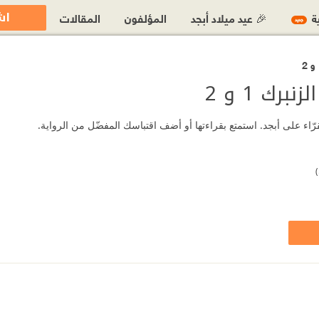
اش
ية
🎉 عيد ميلاد أبجد
المؤلفون
المقالات
جديد
رك 1 و 2
)