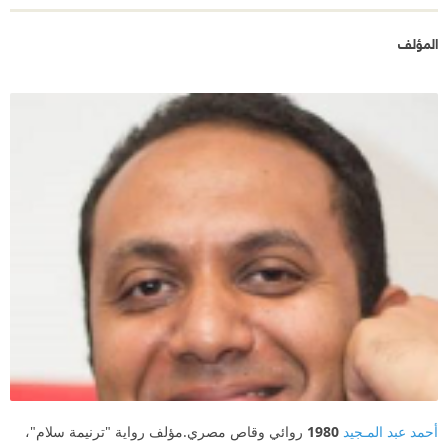
المؤلف
أحمد عبد المـجيد
1980
روائي وقاص مصري.مؤلف رواية "ترنيمة سلام"،