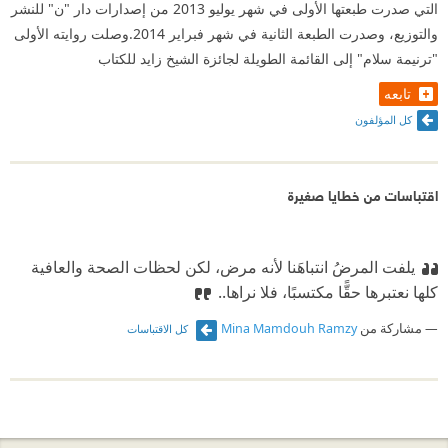
التي صدرت طبعتها الأولى في شهر يوليو 2013 من إصدارات دار "ن" للنشر
والتوزيع، وصدرت الطبعة الثانية في شهر فبراير 2014.وصلت روايته الأولى
"ترنيمة سلام" إلى القائمة الطويلة لجائزة الشيخ زايد للكتاب
تابعه
كل المؤلفون
اقتباسات من خطايا صغيرة
يلفت المرضُ انتباهَنا لأنه مرض، لكن ‏لحظات الصحة والعافية
كلها نعتبرها حقًّا مكتسبًا، فلا نراها..
مشاركة من
Mina Mamdouh Ramzy
كل الاقتباسات