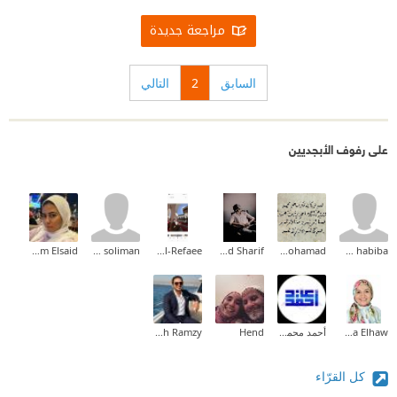
مراجعة جديدة
السابق
2
التالي
على رفوف الأبجديين
Mariam Elsaid
waleed soliman
Fatma Al-Refaee
Mohamed Khaled Sharif
SY Mohamad
om habiba
Lobna Elhaw
أحمد محمود عيد
Hend
Mina Mamdouh Ramzy
كل القرّاء