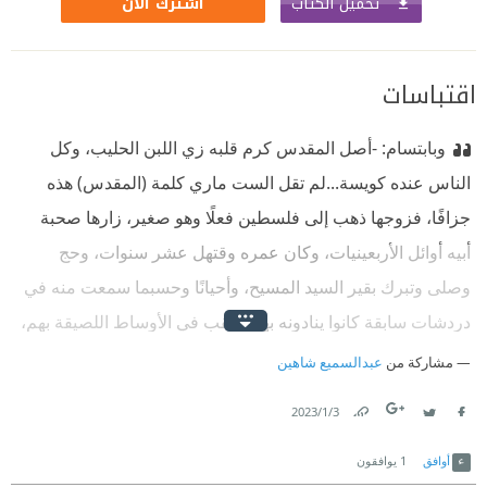
تحميل الكتاب
اشترك الآن
اقتباسات
وبابتسام: -أصل المقدس كرم قلبه زي اللبن الحليب، وكل
الناس عنده كويسة...
لم تقل الست ماري كلمة (المقدس) هذه
جزافًا، فزوجها ذهب إلى فلسطين فعلًا وهو صغير، زارها صحبة
أبيه أوائل الأربعينيات، وكان عمره وقتهل عشر سنوات، وحج
وصلى وتبرك بقير السيد المسيح، وأحيانًا وحسبما سمعت منه في
دردشات سابقة كانوا ينادونه بهذا اللقب في الأوساط اللصيقة بهم،
على أية حال ليس هذا موضوعنا والحمد لله أني لم أخاطبه ولا مرة
مشاركة من
عبدالسميع شاهين
بلقب الحاج مثلما....
3‏/1‏/2023
Link
Twitter
Facebook
أوافق
1
يوافقون