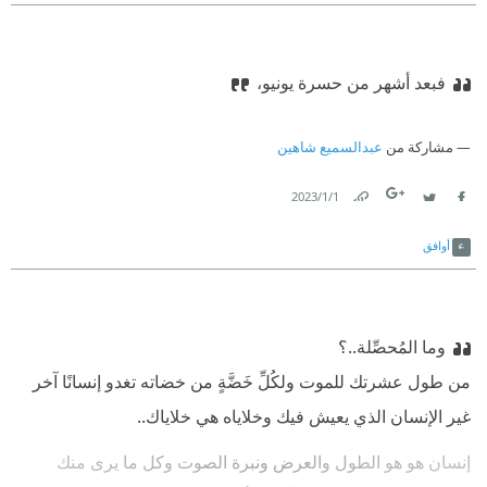
فبعد أشهر من حسرة يونيو،
مشاركة من
عبدالسميع شاهين
1‏/1‏/2023
Link
Twitter
Facebook
أوافق
وما المُحصِّلة..؟
من طول عشرتك للموت ولكُلِّ خَضَّةٍ من خضاته تغدو إنسانًا آخر
غير الإنسان الذي يعيش فيك وخلاياه هي خلاياك..
إنسان هو هو الطول والعرض ونبرة الصوت وكل ما يرى منك