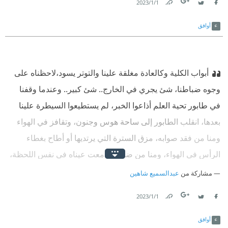
1‏/1‏/2023
Link
Twitter
Facebook
أوافق
أبواب الكلية وكالعادة مغلقة علينا والتوتر يسود،لاحظناه على
وجوه ضباطنا، شئ يجري في الخارج.. شئ كبير.. وعندما وقفنا
في طابور تحية العلم أذاعوا الخبر، لم يستطيعوا السيطرة علينا
بعدها، انقلب الطابور إلى ساحة هوس وجنون، وتقافز في الهواء
ومنا من فقد صوابه، مزق السترة التي يرتديها أو أطاح بغطاء
الرأس في الهواء، ومنا من ضحك ودمعت عيناه في نفس اللحظة،
كانت قلوبنا زعلانة خزيانة وما صدقنا أن فرحنا..
مشاركة من
عبدالسميع شاهين
1‏/1‏/2023
Link
Twitter
Facebook
أوافق