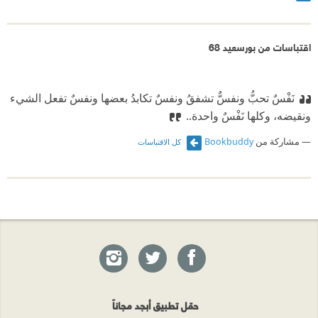
اقتباسات من بورسعيد 68
نَفْسٌ تحبُّ ونفسٌّ تشفقُ ونفسٌ تكابدُ بعضها ونفسٌ تفعل الشيء
ونقيضه، وكلها نَفْسٌ واحدة..
مشاركة من
Bookbuddy
كل الاقتباسات
حمّل تطبيق أبجد مجاناً