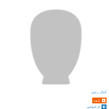
أصحابها معنا الآن ويتحدثون، والنظرة والالتفاتة والضحكة
والعبوس، واللمسة بطراوتها أو خشونتها، بل وكأنَّ قدمَيَّ تتجولان
في دنيا فاتت وتعيش اللحظة التي عاشتها من قبل.
فالأمر لا هو ألفة ولا دفقة شجن واشتياق، كل هذا كلامٌ في العموم،
فعلى قدر ما تتغشَّانا اللحظة وعلى قدر سحرها تخفُّ أجسادنا
وكأننا على تخوم عالم الروح، وتتلبَّسنا طاقةٌ من طاقاته بسحرٍ
يحيطنا من كل اتجاه..
سحر من عالم غير عالمنا، لا نفهم شيئًا من أسراره ولا حتى السر
الذي فينا ويجعلنا قادرين على الاندماج فيه، سحر نعيش فيه مع
الموتى، أماكن كانت أم أَنَاسًا، وكأننا نراهم ويروننا نكلمهم
ويكلموننا، ونخوض بأقدامنا لا في أماكن بعيدة بل وفي أزمان
كمال رحيم
بعيدة، ونلبث في هذه النشوة دقائق أو أكثر أو أقل نعود بعدها بشرًا
محدودي الإمكانات..
تابعه
كل المؤلفون