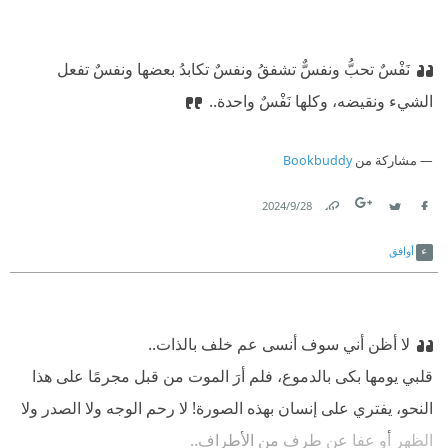
نَفْسٌ تحبُّ ونفسٌّ تشفقُ ونفسٌ تكابدُ بعضها ونفسٌ تفعل
الشيء ونقيضه، وكلها نَفْسٌ واحدة..
مشاركة من
Bookbuddy
28‏/9‏/2024
Link
Twitter
Facebook
أوافق
لا أظن أني سوف أنسى عم خلف بالذات..
قلبي يومها بكى بالدموع، فلم أرَ الموت من قبل مجرمًا على هذا
النحو، يفتري على إنسان بهذه الصورة! لا رحم الوجه ولا الصدر ولا
الظهر أو عفا عن طرف من الأطراف..