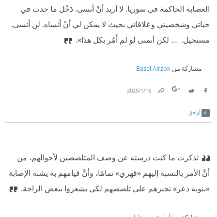
العصابة الحاكمة في سوريا. لا أريد أنْ أنسى. دَخْل ما حدث في
حياتي وشخصيتي وعَلاقاتي بحيث لا يمكن لي أنْ أنساه. لن أنسى.
مستحيل.
‫ … لكن أتمنى لو لم أَمُر بكل هذا».
مشاركة من
Basel Alrzok
16‏/1‏/2025
Link
Twitter
Facebook
أوافق
تذكرت ما كنت درسته عن وصف المتلصصين لأحوالهم، من
أنَّ الأمر بالنسبة إليهم «قهري» تمامًا، وأنَّ قيامهم به يشبه الإصابة
«بنوبة ذعر» تجبرهم على تلصصهم لكي يشعروا ببعض الراحة.