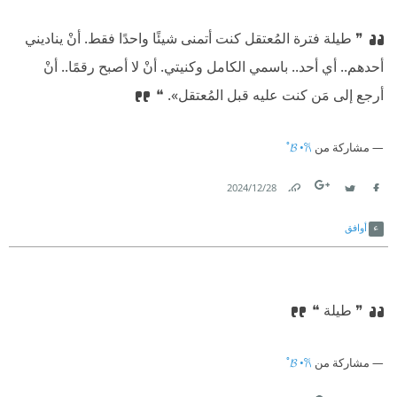
❞ طيلة فترة المُعتقل كنت أتمنى شيئًا واحدًا فقط. أنْ يناديني
أحدهم.. أي أحد.. باسمي الكامل وكنيتي. أنْ لا أصبح رقمًا.. أنْ
أرجع إلى مَن كنت عليه قبل المُعتقل». ❝
مشاركة من
𝓑 •𐙚˚
28‏/12‏/2024
Link
Twitter
Facebook
أوافق
❞ طيلة ❝
مشاركة من
𝓑 •𐙚˚