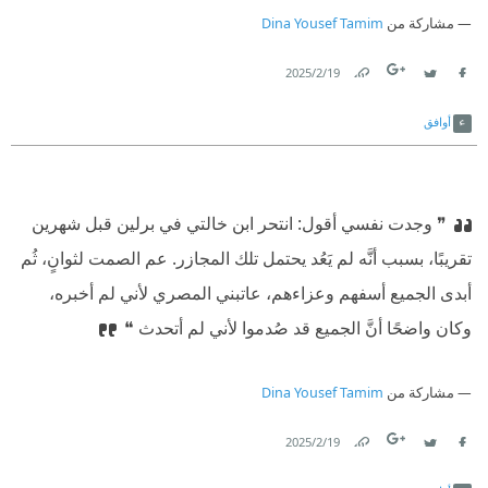
مشاركة من
Dina Yousef Tamim
19‏/2‏/2025
Link
Twitter
Facebook
أوافق
❞ وجدت نفسي أقول: انتحر ابن خالتي في برلين قبل شهرين
تقريبًا، بسبب أنَّه لم يَعُد يحتمل تلك المجازر. عم الصمت لثوانٍ، ثُم
أبدى الجميع أسفهم وعزاءهم، عاتبني المصري لأني لم أخبره،
وكان واضحًا أنَّ الجميع قد صُدموا لأني لم أتحدث ❝
مشاركة من
Dina Yousef Tamim
19‏/2‏/2025
Link
Twitter
Facebook