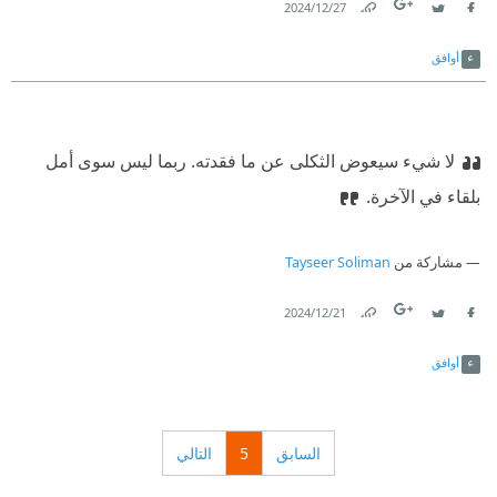
27‏/12‏/2024
Link
Twitter
Facebook
أوافق
لا شيء سيعوض الثكلى عن ما فقدته. ربما ليس سوى أمل
بلقاء في الآخرة.
مشاركة من
Tayseer Soliman
21‏/12‏/2024
Link
Twitter
Facebook
أوافق
السابق
5
التالي