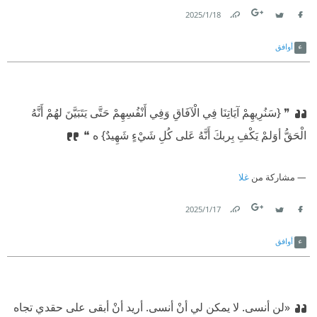
18‏/1‏/2025
Link
Twitter
Facebook
أوافق
❞ {سَنُرِيهِمْ آيَاتِنَا فِي الْآفَاقِ وَفِي أَنْفُسِهِمْ حَتَّى يَتَبَيَّنَ لهُمْ أَنَّهُ
الْحَقُّ أوَلمْ يَكْفِ بِربكَ أَنَّهُ عَلى كُلِ شَيْءٍ شَهِيدٌ} ه ❝
مشاركة من
غلا
17‏/1‏/2025
Link
Twitter
Facebook
أوافق
«لن أنسى. لا يمكن لي أنْ أنسى. أريد أنْ أبقى على حقدي تجاه