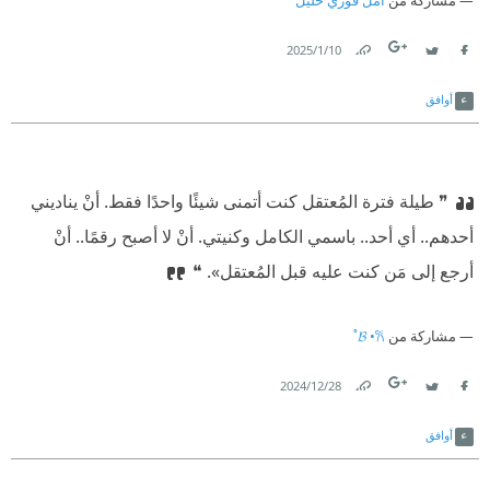
مشاركة من
أمل فوزي خليل
10‏/1‏/2025
Link
Twitter
Facebook
أوافق
❞ طيلة فترة المُعتقل كنت أتمنى شيئًا واحدًا فقط. أنْ يناديني
أحدهم.. أي أحد.. باسمي الكامل وكنيتي. أنْ لا أصبح رقمًا.. أنْ
أرجع إلى مَن كنت عليه قبل المُعتقل». ❝
مشاركة من
𝓑 •𐙚˚
28‏/12‏/2024
Link
Twitter
Facebook
أوافق