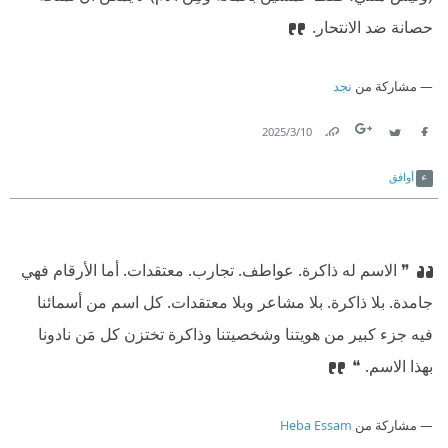
حصانة ضد الانتحار.
مشاركة من
نجد
10‏/3‏/2025
Link
Twitter
Facebook
أوافق
❞ الاسم له ذاكرة. عواطف. تجارب. معتقدات. أما الأرقام فهي
جامدة. بلا ذاكرة. بلا مشاعر وبلا معتقدات. كل اسم من أسمائنا
فيه جزء كبير من هويتنا وشخصيتنا وذاكرة تختزن كل مَن نادونا
بهذا الاسم. ❝
مشاركة من
Heba Essam