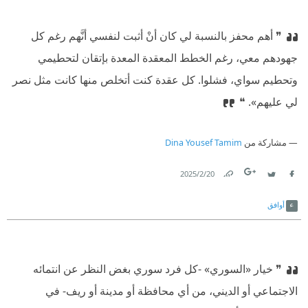
❞ أهم محفز بالنسبة لي كان أنْ أثبت لنفسي أنَّهم رغم كل
جهودهم معي، رغم الخطط المعقدة المعدة بإتقان لتحطيمي
وتحطيم سواي، فشلوا. كل عقدة كنت أتخلص منها كانت مثل نصر
لي عليهم». ❝
مشاركة من
Dina Yousef Tamim
20‏/2‏/2025
Link
Twitter
Facebook
أوافق
❞ خيار «السوري» -كل فرد سوري بغض النظر عن انتمائه
الاجتماعي أو الديني، من أي محافظة أو مدينة أو ريف- في