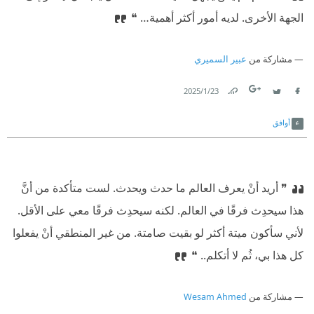
الجهة الأخرى. لديه أمور أكثر أهمية… ❝
مشاركة من
عبير السميري
23‏/1‏/2025
Link
Twitter
Facebook
أوافق
❞ أريد أنْ يعرف العالم ما حدث ويحدث. لست متأكدة من أنَّ
هذا سيحدِث فرقًا في العالم. لكنه سيحدِث فرقًا معي على الأقل.
لأني سأكون ميتة أكثر لو بقيت صامتة. من غير المنطقي أنْ يفعلوا
كل هذا بي، ثُم لا أتكلم.. ❝
مشاركة من
Wesam Ahmed