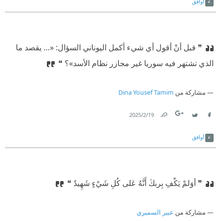
أوافق
❞ قبل أنْ أقول أي شيء أكمل اليوناني السؤال: «… يقصد ما
الذي تشتهر فيه سوريا غير مجازر نظام الأسد»؟ ❝
مشاركة من
Dina Yousef Tamim
19‏/2‏/2025
Link
Twitter
Facebook
أوافق
❞ أوَلمْ يَكْفِ بِربكَ أَنَّهُ عَلى كُلِ شَيْءٍ شَهِيدٌ ❝
مشاركة من
عبير السميري