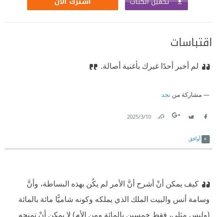
تحميل الكتاب
اشترك الآن
اقتباسات
لم أخبر أحدًا غيرك بأغنية أصالة.
مشاركة من
نجد
10‏/3‏/2025
Link
Twitter
Facebook
أوافق
كيف يمكن أنْ أشرح أنَّ الأمر لم يكُن بهذه البساطة، وأنَّ
وسامة أنس والبيت الملك الذي يملكه وكونه شاميًّا مائة بالمائة
(وليس مثلي، فقط خمسين بالمائة ومِن الأم) لا يمكن أنْ تمنحه