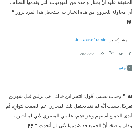
الحقيقة عليه أنْ يختار واحدة من العبوديات التي يقدمها النظام..
أي محاولة للخروج من هذه الخيارات، ستجعل هذا الفرد يزور ❝
مشاركة من
Dina Yousef Tamim
20‏/2‏/2025
Link
Twitter
Facebook
أوافق
❞ وجدت نفسي أقول: انتحر ابن خالتي في برلين قبل شهرين
تقريبًا، بسبب أنَّه لم يَعُد يحتمل تلك المجازر. عم الصمت لثوانٍ، ثُم
أبدى الجميع أسفهم وعزاءهم، عاتبني المصري لأني لم أخبره،
وكان واضحًا أنَّ الجميع قد صُدموا لأني لم أتحدث ❝