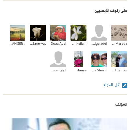
على رفوف الأبجديين
.: THE STRANGER :.
Rola&mervat
Doaa Adel
Manal Keilani
khadiga adel
Zeina M.I Maraqa
Dina Yousef Tamim
Maha Shakir
dunya
ايمان احمد
كل القرّاء
المؤلف