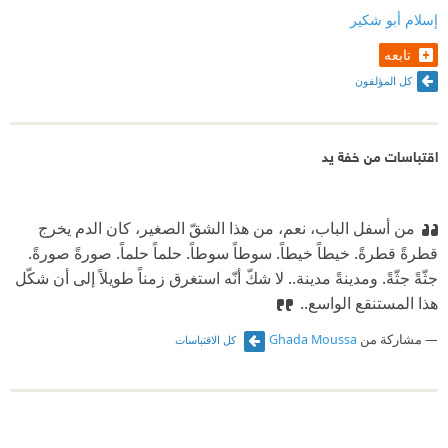
إسلام أبو شكير
تابعه
كل المؤلفون
اقتباسات من خفة يد
من أسفل الباب، نعم، من هذا الشقّ الصغير، كان الدم يخرج
قطرةً قطرةً. خيطاً خيطاً. سوطاً سوطاً. حلماً حلماً. صورةً صورةً.
جثّةً جثّةً. ومدينةً مدينة.. لا شكّ أنّه استغرق زمناً طويلاً إلى أن شكّل
هذا المستنقع الواسع..
مشاركة من
Ghada Moussa
كل الاقتباسات