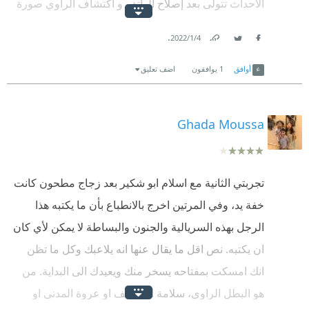
الأحداث تتولى بعد إصلاح الهاتف و اكتشاف الراوي صورة
أرفع له القبعة😍
له مع فتاة لا يعرف عنها شئ او بالاحرى لا يتذكر عنها شئ
.
4‏/1‏/2022
إسلام أبو شكير..قلمك حقيقي بيبهرني:)
ليبني عبر تداعي الأحداث تساؤلات حول نفسه و حول
Link
Twitter
Facebook
باقي الشخصيات .
أوافق
1
يوافقون
اضف تعليق
Ghada Moussa
تجربتي الثانية مع اسلام ابو شكير بعد زجاج مطحون كانت
خفة يد، وفي المرتين اخرج بالانطباع بأن ما يكتبه هذا
الرجل بهذه السريالية والجنون والبساطة لا يمكن لأي كان
ان يكتبه. نص اقل ما يقال عنها انه يلاعبك وكل ما تظن
انك امسكت بمفتاحه يسخر منك ويعيدك الى البداية. من
هو البطل الراوي، سلامة او يوسف او عروة المدني او