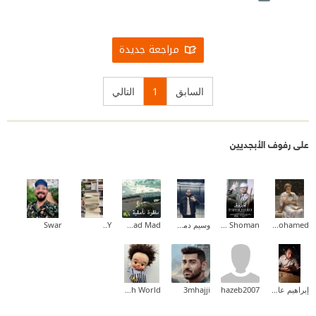
مراجعة جديدة
السابق
1
التالي
على رفوف الأبجديين
Aliaa Mohamed
Ayman Shoman
وسيم دمشقي Wasim Dimashky
Fatmad Mad
Y..
Swar
إبراهيم عادل
hazeb2007
3mhajji
Arch World