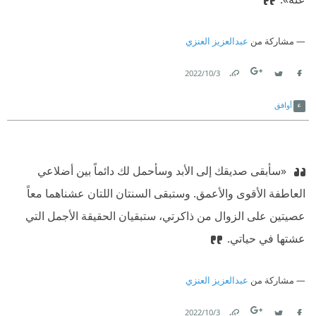
مشاركة من
عبدالعزيز العنزي
3‏/10‏/2022
Link
Twitter
Facebook
أوافق
‫ «سأبقى صديقك إلى الأبد وسأحمل لك دائماً بين أضلاعي
العاطفة الأقوى والأعمق. وستبقى السنتان اللتان عشناهما معاً
عصيتين على الزوال من ذاكرتي، ستبقيان الحقيقة الأجمل التي
عشتها في حياتي.
مشاركة من
عبدالعزيز العنزي
3‏/10‏/2022