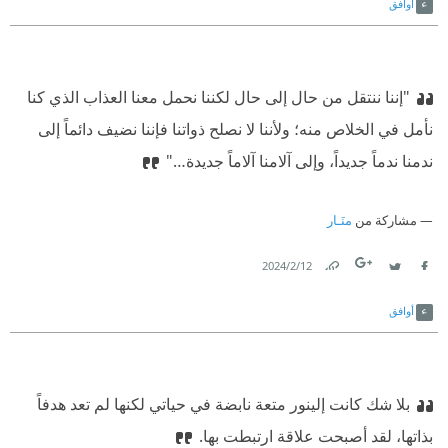
أوافق
"إننا ننتقل من حال إلى حال لكننا نحمل معنا العذاب الذي كنا
نأمل في الخلاص منه؛ ولأننا لا نصلح ذواتنا فإننا نضيف دائماً إلى
ندمنا ندماً جديداً، وإلى آلامنا آلاماً جديدة…"
مشاركة من
منَـار
12‏/2‏/2024
Link
Twitter
Facebook
أوافق
بلا شك كانت إلينور متعة نابضة في حياتي لكنها لم تعد هدفاً
بذاتها، لقد أصبحت علاقة ارتبطت بها.