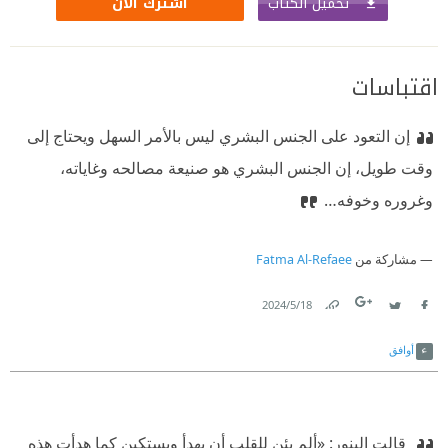
تحميل الكتاب
اشترك الآن
اقتباسات
إن التعود على الجنس البشري ليس بالأمر السهل ويحتاج إلى
وقت طويل، إن الجنس البشري هو صنيعة مصالحه وغاياته،
وغروره وخوفه…
مشاركة من
Fatma Al-Refaee
18‏/5‏/2024
Link
Twitter
Facebook
أوافق
‫ قالت إلينور: «ألم يئن للقلب أن يهدأ ويستكين كما هدأت هذه