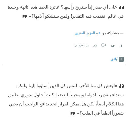
على أي صدر إذاً ستريح رأسها؟ عاثرة الحظ هذه! تائهة وحيدة
في عالم افتقدت فيه التقدير! ولمن ستشكو آلامها؟»
مشاركة من
عبدالعزيز العنزي
3‏/10‏/2022
Link
Twitter
Facebook
أوافق
«ليعش كل منا للآخر، لننسَ كل الذين أساؤوا إلينا ولنكن
سعداء بتقديرنا لذواتنا وبمحبتنا لبعضنا. كنت أحاول بدوري تطبيق
هذا الكلام أيضاً، لكن هل يمكن لقرار اتخذ بدافع الواجب أن يحيي
شعوراً انطفأ في القلب؟»