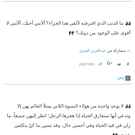
ما الذنب الذي اقترفته لألقى هذا الجزاء؟
‫ ألأنني أحبك، ألأنني لا
أقوى على الوجود من دونك؟
مشاركة من
عبدالعزيز العنزي
6‏/10‏/2022
Link
Twitter
Facebook
أوافق
لا يوجد واحدة من هؤلاء النسوة اللاتي يمتلأ العالم بهن إلا
وتدعي أنها ستفارق الحياة إذا هجرها الرجل؛ انظر إليهن جميعاً، ما
زلن في قيد الحياة وفي أحسن حال، وقد نسين ما كنّ يتكلمن
عنه».