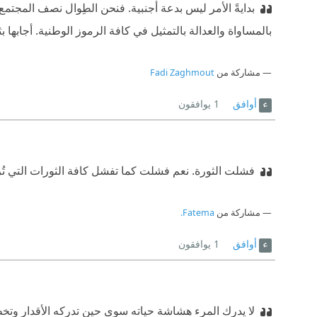
بدايةً الأمر ليس بدعة أجنبية. فنحن الطِوال نصف المجتم
بالمساواة والعدالة بالتمثيل في كافة الرموز الوطنية. أجابها ب
مشاركة من
Fadi Zaghmout
أوافق
1
يوافقون
فشلت الثورة. نعم فشلت كما تفشل كافة الثورات التي تُز
مشاركة من
Fatema.
أوافق
1
يوافقون
لا يدرك المرء هشاشة حياته سوى حين تدركه الأقدار وتخطف