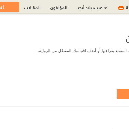
اش
ية
🎉 عيد ميلاد أبجد
المؤلفون
المقالات
جديد
 استمتع بقراءتها أو أضف اقتباسك المفضّل من الرواية.