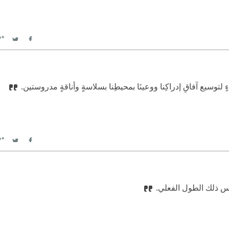
witter
Facebook
اءٍ لتوسيع آفاقِ إدراكِنا ووعينَا بمحيطِنا بسلاسةٍ وأناقةٍ مدروستين.
witter
Facebook
س ذلك الطول الفعلي.