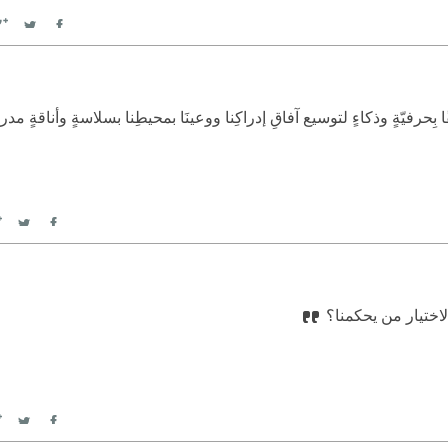
witter
Facebook
 بِحرفيّةٍ وذكاءٍ لتوسيع آفاقِ إدراكِنا ووعينَا بمحيطِنا بسلاسةٍ وأناقةٍ مد
itter
Facebook
اختيار من يحكمنا؟
itter
Facebook