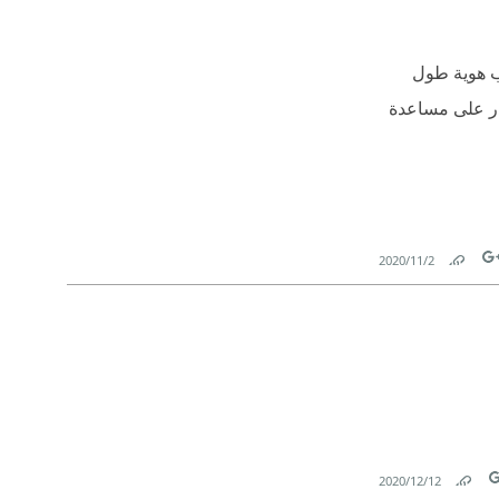
سب هوية طول
ادر على مساعدة
2‏/11‏/2020
Link
Tw
12‏/12‏/2020