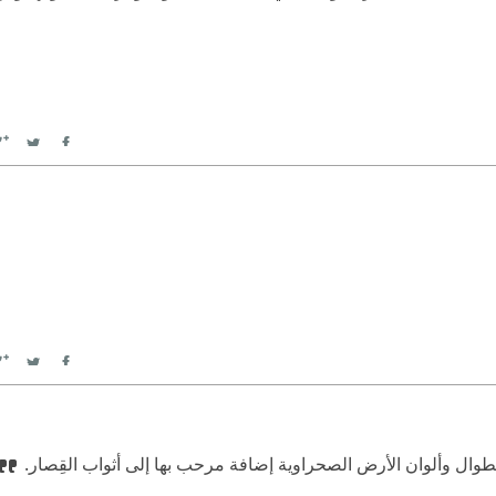
witter
Facebook
witter
Facebook
وال وألوان الأرض الصحراوية إضافة مرحب بها إلى أثواب القِصار.