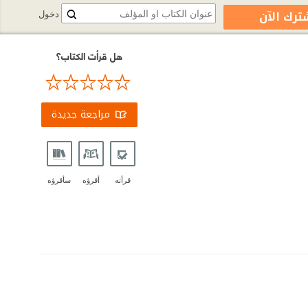
ترك الآن
دخول
هل قرأت الكتاب؟
مراجعة جديدة
قرأته
أقرؤه
سأقرؤه