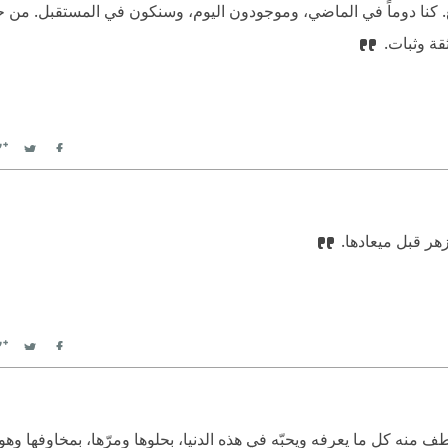
ع. كنا دوماً في الماضي، وموجودون اليوم، وسنكون في المستقبل. من حقّ
ثقة وثبات.
witter
Facebook
هر قبل ميعادها.
witter
Facebook
 منه كل ما يعرفه ويحبّه في هذه الدنيا، بحلوها ومرّها، بمخاوفها وهو