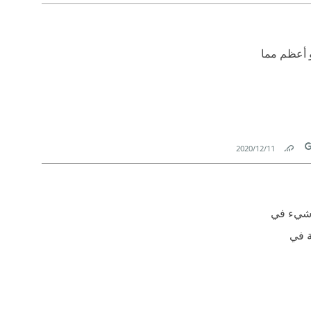
Link
T
و أعظم مما
11‏/12‏/2020
Link
T
ل شيء في
ة في