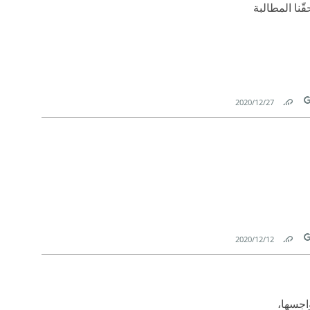
نا المطالبة
27‏/12‏/2020
Link
T
12‏/12‏/2020
Link
T
اجسها،