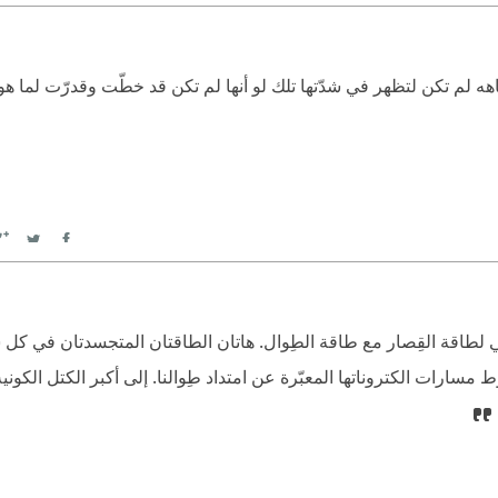
witter
Facebook
هه لم تكن لتظهر في شدّتها تلك لو أنها لم تكن قد خطّت وقدرّت لما ه
witter
Facebook
ني لطاقة القِصار مع طاقة الطِوال. هاتان الطاقتان المتجسدتان في ك
مسارات الكتروناتها المعبّرة عن امتداد طِوالنا. إلى أكبر الكتل الكوني