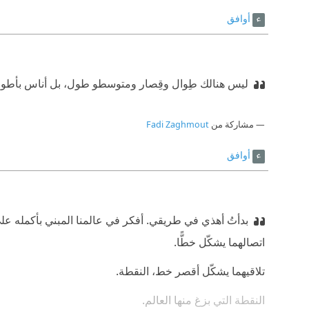
أوافق
ليس هنالك طِوال وقِصار ومتوسطو طول، بل أناس بأطوا
مشاركة من
Fadi Zaghmout
أوافق
بدأتُ أهذي في طريقي. أفكر في عالمنا المبني بأكمله عل
اتصالهما يشكّل خطًّا.
تلاقيهما يشكّل أقصر خط، النقطة.
النقطة التي بزغ منها العالم.