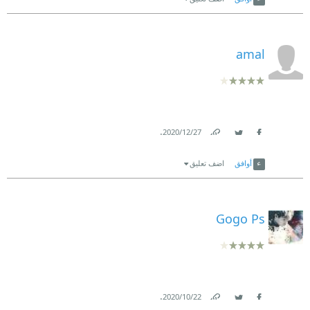
amal
.
27‏/12‏/2020
Link
Twitter
Facebook
أوافق
اضف تعليق
Gogo Ps
.
22‏/10‏/2020