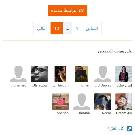
مراجعة جديدة
السابق
1
...
10
التالي
على رفوف الأبجديين
إيمان حيلوز
Mohamad Dawas
omar
Amal Idris Haroun
محمود طارق إبراهيم
amr mohamed
Tarek Shehab
om habiba
Reem
Hatem Aly
كل القرّاء