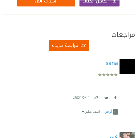
تحميل الكتاب
اشترك الآن
مراجعات
مراجعة جديدة
sana
.
11‏/2‏/2021
Link
Twitter
Facebook
أوافق
اضف تعليق
عبير