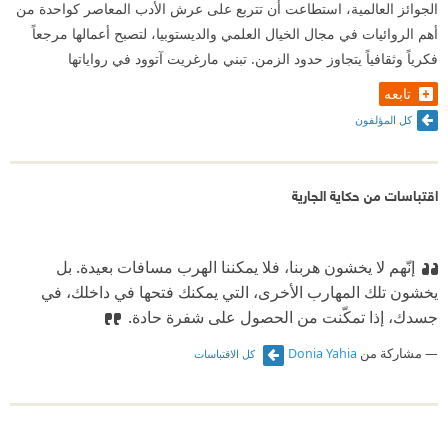
الجوائز العالمية، استطاعت أن تتربع على عرش الأدب المعاصر كواحدة من
أهم الروائيات في مجال الخيال العلمي والديستوبيا، لتصبح أعمالها مرجعاً
فكرياً وثقافياً يتجاوز حدود الزمن. تبني مارغريت آتوود في رواياتها
تابعه
كل المؤلفون
اقتباسات من حكاية الجارية
إنّهم لا يخشون هربنا، فلا يمكننا الهرب مسافات بعيدة. بل
يخشون تلك المهارب الأخرى، التي يمكنك فتحها في داخلك، في
جسدك، إذا تمكّنت من الحصول على شفرة حادة.
مشاركة من
Donia Yahia
كل الاقتباسات