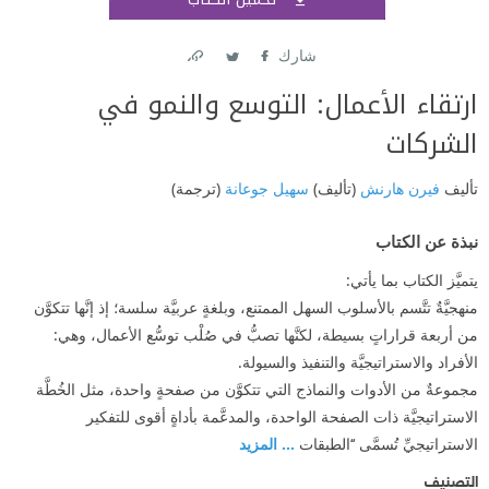
اشتر
شارك
Link
Twitter
Facebook
ارتقاء الأعمال: التوسع والنمو في
الشركات
تأليف
فيرن هارنش
(تأليف)
سهيل جوعانة
(ترجمة)
نبذة عن الكتاب
يتميَّز الكتاب بما يأتي:
منهجيَّةٌ تتَّسم بالأسلوب السهل الممتنع، وبلغةٍ عربيَّة سلسة؛ إذ إنَّها تتكوَّن
من أربعة قراراتٍ بسيطة، لكنَّها تصبُّ في صُلْب توسُّع الأعمال، وهي:
الأفراد والاستراتيجيَّة والتنفيذ والسيولة.
مجموعةٌ من الأدوات والنماذج التي تتكوَّن من صفحةٍ واحدة، مثل الخُطَّة
الاستراتيجيَّة ذات الصفحة الواحدة، والمدعَّمة بأداةٍ أقوى للتفكير
الاستراتيجيِّ تُسمَّى ‘‘الطبقات
... المزيد
التصنيف