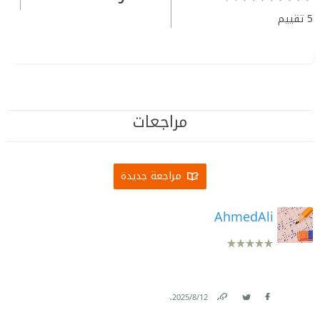
5
تقييم
مراجعات
مراجعة جديدة
AhmedAli
.
12‏/8‏/2025
Link
Twitter
Facebook