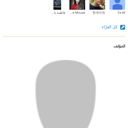
Fa Af
한국미친
Marouane Mouaz
فاطمة باشافعي
كل القرّاء
المؤلف