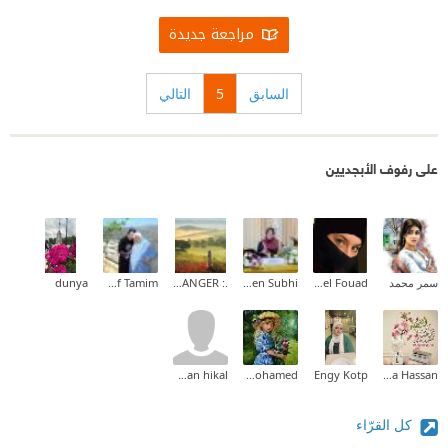
مراجعة جديدة
السابق
5
التالي
على رفوف الأبجديين
سمر محمد
Hadeel Fouad
Faten Subhi
.: THE STRANGER :.
Dina Yousef Tamim
dunya
nourhan hikal
Asmaa Mohamed
Engy Kotp
Noha Hassan
كل القرّاء