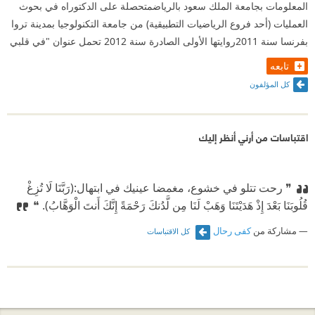
المعلومات بجامعة الملك سعود بالرياضمتحصلة على الدكتوراه في بحوث
العمليات (أحد فروع الرياضيات التطبيقية) من جامعة التكنولوجيا بمدينة تروا
بفرنسا سنة 2011روايتها الأولى الصادرة سنة 2012 تحمل عنوان "في قلبي
تابعه
كل المؤلفون
اقتباسات من أرني أنظر إليك
❞ رحت تتلو في خشوع، مغمضا عينيك في ابتهال:
⁠‫(رَبَّنَا لَا تُزِغْ
قُلُوبَنَا بَعْدَ إِذْ هَدَيْتَنَا وَهَبْ لَنَا مِن لَّدُنكَ رَحْمَةً إِنَّكَ أَنتَ الْوَهَّابُ). ❝
مشاركة من
كفى رحال
كل الاقتباسات