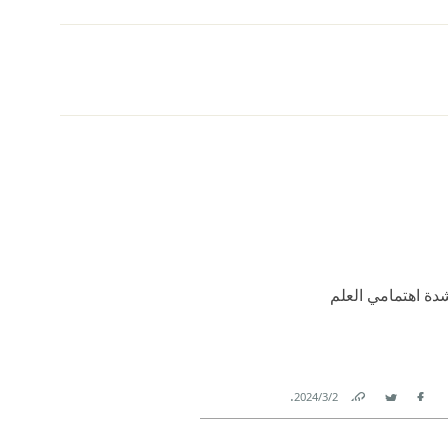
دة اهتمامي العلم
.
2‏/3‏/2024
Link
Twitter
Facebook