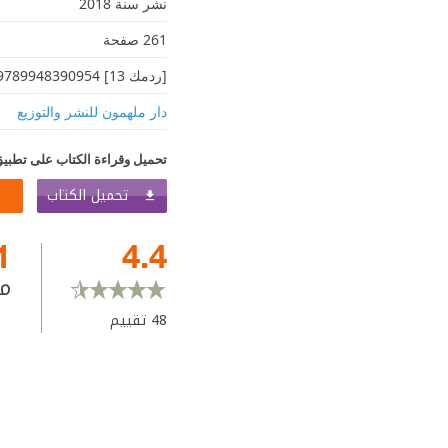
نشر سنة 2018
261 صفحة
[ردمك 13] 9789948390954
دار ملهمون للنشر والتوزيع
تحميل وقراءة الكتاب على تطبيق
تحميل الكتاب
1
4.4
م
48
تقييم