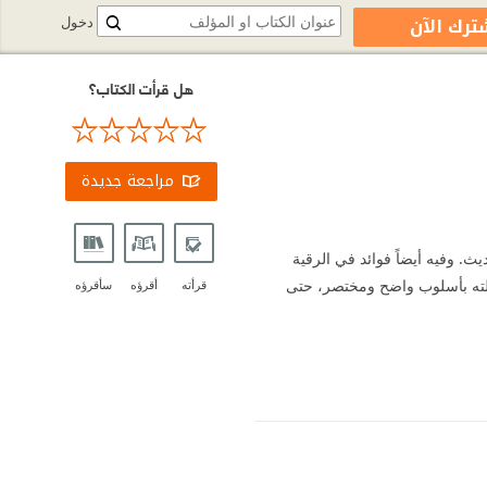
ترك الآن
دخول
هل قرأت الكتاب؟
مراجعة جديدة
ث. ‏وفيه أيضاً فوائد في الرقية
علته بأسلوب واضح ومختصر، ‏حتى
قرأته
أقرؤه
سأقرؤه