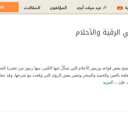
اش
ية
🎉 عيد ميلاد أبجد
المؤلفون
المقالات
جديد
 الرقية والأحلام
يح بعض قواعد ورموز الأحلام التي يسألُ عنها الكثير، منها رموز من عصرنا الحدي
علقة بالعين والحسد والسحر،‏وتعبير بعض الرؤى التي وقعت مع شرحها. ‏وقد ج
. ‏فإن
... المزيد