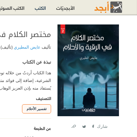
الأبجديّات
الكتب
الكتب الصوت
مختصر الكلام في
تأليف
عايض المطيري
(تأليف)
نبذة عن الكتاب
هذا الكتاب أردتُ من خلاله توض
الشرعية، إضافة إلى فوائد مت
يُستفاد منه بإذن العزيز الوهاب
التصنيف
تفسير الأحلام
شارك
عن الطبعة
Link
Twitter
Facebook