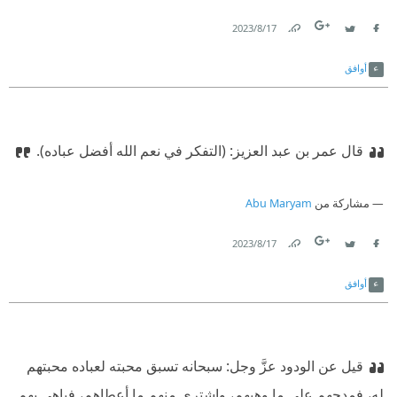
17‏/8‏/2023
Link
Twitter
Facebook
أوافق
قال عمر بن عبد العزيز: (التفكر في نعم الله أفضل عباده).
مشاركة من
Abu Maryam
17‏/8‏/2023
Link
Twitter
Facebook
أوافق
قيل عن الودود عزَّ وجل: سبحانه تسبق محبته لعباده محبتهم
له، فمدحهم على ما وهبهم، واشترى منهم ما أعطاهم، فباهى بهم