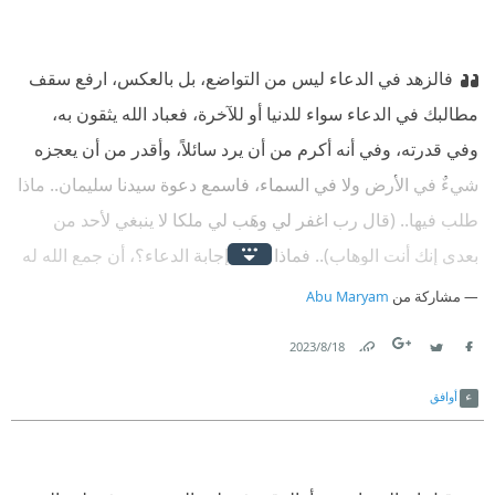
- ورود خشية الله ومخافته عند التعرض للفتن، رزقٌ.
‫ - محبة الله والتعلق به وتذكره والتفكير فيه، رزقٌ.
فالزهد في الدعاء ليس من التواضع، بل بالعكس، ارفع سقف
مطالبك في الدعاء سواء للدنيا أو للآخرة، فعباد الله يثقون به،
وفي قدرته، وفي أنه أكرم من أن يرد سائلاً، وأقدر من أن يعجزه
شيءٌ في الأرض ولا في السماء، فاسمع دعوة سيدنا سليمان.. ماذا
طلب فيها.. (قال رب اغفر لي وهَب لي ملكا لا ينبغي لأحد من
بعدي إنك أنت الوهاب).. فماذا كانت إجابة الدعاء؟، أن جمع الله له
النبوة والمُلك والعلم والحكمة، وسخَّر له الريح والجن والطير..
مشاركة من
Abu Maryam
ملك لم يبلغه أحدٌ من بَعده عليه السلام، يا صديقي، عباد الله
18‏/8‏/2023
العارفون به يسألون الله المستحيل ولا يبالون، لأن إجابة الدعاء
Link
Twitter
Facebook
على قدرِ المجيب لا على قدر السائل، وإلا ما رزق الله الكافرين
أوافق
والغافلين شربة ماء في هذه الدنيا.