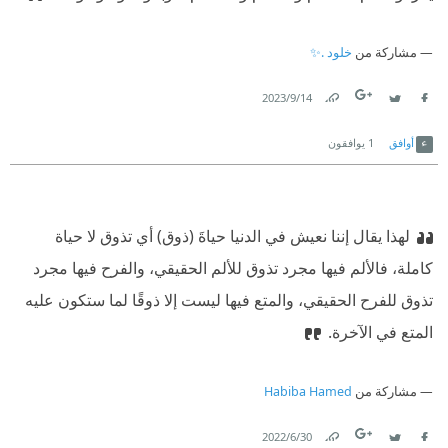
مشاركة من
خلود .✨
14‏/9‏/2023
Link
Twitter
Facebook
أوافق
1
يوافقون
لهذا يقال إننا نعيش في الدنيا حياةَ (ذوق) أي تذوق لا حياة
كاملة، فالألم فيها مجرد تذوق للألم الحقيقي، والفرح فيها مجرد
تذوق للفرح الحقيقي، والمتع فيها ليست إلا ذوقًا لما ستكون عليه
المتع في الآخرة.
مشاركة من
Habiba Hamed
30‏/6‏/2022