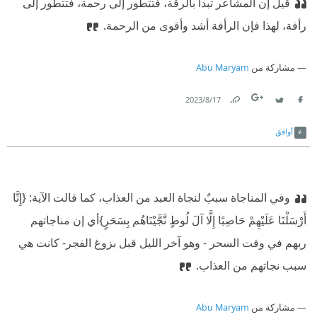
قيل إن المشاعر تبدأ بالرقة، فتتطور إلى رحمة، فتتطور إلى
رأفة، لهذا فإن الرأفة أشد وأقوى من الرحمة.
مشاركة من
Abu Maryam
17‏/8‏/2023
Link
Twitter
Facebook
أوافق
وفي المناجاة سببٌ لنجاة العبد من العذاب، كما قالت الآية: {إِنَّا
أَرْسَلْنَا عَلَيْهِمْ حَاصِبًا إِلَّا آلَ لُوطٍ نَّجَّيْنَاهُم بِسَحَرٍ}
أي إن مناجاتهم
ربهم في وقت السحر - وهو آخر الليل قبل بزوغ الفجر- كانت هي
سبب نجاتهم من العذاب.
مشاركة من
Abu Maryam