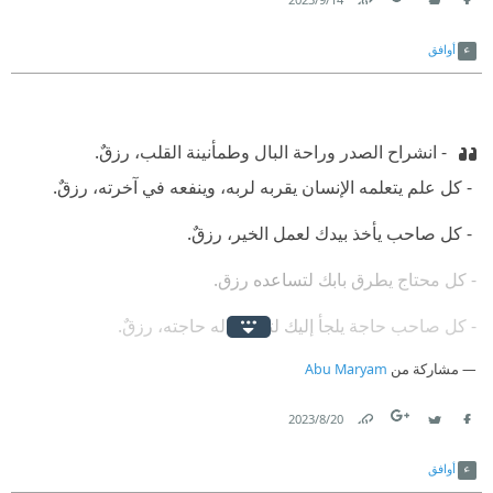
14‏/9‏/2023
Link
Twitter
Facebook
أوافق
‫ - انشراح الصدر وراحة البال وطمأنينة القلب، رزقٌ.
‫ - كل علم يتعلمه الإنسان يقربه لربه، وينفعه في آخرته، رزقٌ.
‫ - كل صاحب يأخذ بيدك لعمل الخير، رزقٌ.
- كل محتاج يطرق بابك لتساعده رزق.
- كل صاحب حاجة يلجأ إليك لتقضي له حاجته، رزقٌ.
مشاركة من
Abu Maryam
‫ - قيام ركعتين في جوف الليل، رزقٌ.
‫ - تدبُّر آية وفهم معناها والرسالة التي تحملها، رزقٌ.
20‏/8‏/2023
Link
Twitter
Facebook
‫ - ورود ذِكر الله على لسانك، رزقٌ.
أوافق