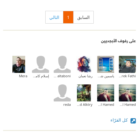
السابق
1
التالي
على رفوف الأبجديين
Tarek Fathi
ياسمين شرف
رشا نعمان
oshy altaboni
إسلام كامل Islam Kamel
Mera
reda
Ahmed Alktry
Nabel Hamed
Nabel Hamed
كل القرّاء