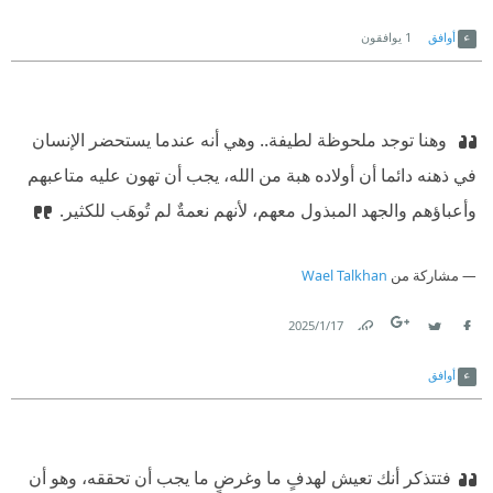
Link
Twitter
Facebook
أوافق
1
يوافقون
‫ وهنا توجد ملحوظة لطيفة.. وهي أنه عندما يستحضر الإنسان
في ذهنه دائما أن أولاده هبة من الله، يجب أن تهون عليه متاعبهم
وأعباؤهم والجهد المبذول معهم، لأنهم نعمةٌ لم تُوهَب للكثير.
مشاركة من
Wael Talkhan
17‏/1‏/2025
Link
Twitter
Facebook
أوافق
فتتذكر أنك تعيش لهدفٍ ما وغرضٍ ما يجب أن تحققه، وهو أن