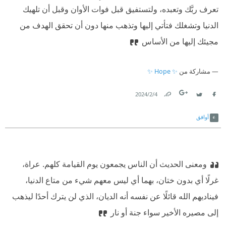
تعرف ربَّك وتعبده، ولتستفيق قبل فوات الأوان وقبل أن تلهيك
الدنيا وتشغلك فتأتي إليها وتذهب منها دون أن تحقق الهدف من
مجيئك إليها من الأساس
مشاركة من
✨ Hope ✨
4‏/2‏/2024
Link
Twitter
Facebook
أوافق
ومعنى الحديث أن الناس يجمعون يوم القيامة كلهم. عراة،
غرلًا أي بدون ختان، بهما أي ليس معهم شيء من متاع الدنيا،
فيناديهم الله قائلًا عن نفسه أنه الديان، الذي لن يترك أحدًا ليذهب
إلى مصيره الأخير سواء جنة أو نار