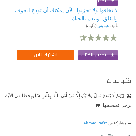
تحميل الكتاب
اشترك الآن
لا تخافوا ولا تحزنوا: الآن يمكنك أن تودع الخوف
والقلق، وتنعم بالحياة
تأليف
هبة يس
(تأليف)
تحميل الكتاب
اشترك الآن
اقتباسات
{يَوْمَ لَا يَنفَعُ مَالٌ وَلَا بَنُو إِلَّا مَنْ أَتَى اللَّهَ بِقَلْبٍ سَلِيمٍ
خطأ في الآية
يرجى تصحيحها
مشاركة من
Ahmed Refat