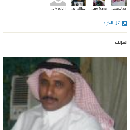
عبدالمحسن علي السبعان
Nadia Yassine Tuma
عبدالله العبدلي
Arwa Alsubhi
كل القرّاء
المؤلف