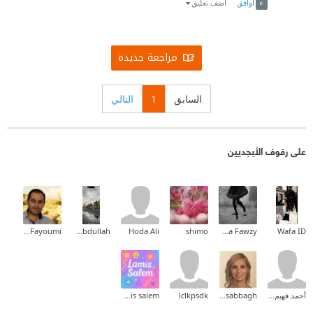
أوافق
اضف تعليق
فيسأله راعي : كيف تخشى أن يغتالك وأنت تعتقد أنه
غائب؟
مراجعة جديدة
_ تلك هي المشكلة ذلك بأنه سيغتالني بغيابه.! "
السابق
1
التالي
يبدو أن البعض كما يشير ميشيل فوكو يعشق رمي حمولة
الحياة على قوى غيبية أو على خرافات ، و يهوى الارتماء
في حضن النوم و الكسل ، " الشك المنهجي مودع داخل
على رفوف الأبجديين
تلك الإرادة الخاصة بالصحوة و التي تعد في كل لحظة
انتزاعا إراديا من إغراءات الجنون."
تماما، عندما يصر البعض على إلقاء مسؤولية القهر و
Amjad Fayoumi
Mona Abdullah
Hoda Ali
shimo
Nashwa Fawzy
Wafa ID
الفقر على السماء، فإنه يتملص من مساءلة الجهة المعنية.
لإنه يخاف من تبعات المواجهة في الأرض . إذا لا بأس بنفث
نيران الغضب على السماء، و لينعم القادة بطول البقاء!
أحمد فهيم القاضى
diana sabbagh
lclkpsdk
lamis salem