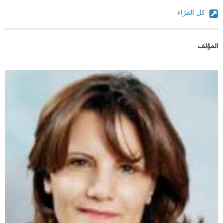
تحمل العتبة العنوانية في الرواية تضادا لكل ما هو مألوف
كل القرّاء
و متعارف عليه. فالشمس بأشعتها الصفراء الحارة قد
استعاض البطل عنها بشمس بيضاء باهتة باردة لا تبعث
المؤلف
على الحياة، فكيف لمن ماتت في روحه جذوة الأمل أن
يرى الحياة و جمالها؟!
إن كان جلجامش قد نال بركة الإله ( شمش) في ملحمته،
فإن بطلنا لم يجد من يباركه فكانت شمسه باردة ميتة .
يتصدر المكان في الرواية مشهد الأحداث. كعادة الروايات
الروسية التي يبدو تأثر الكاتبة واضحا بها.
فغرفة البطل بلا نافذة، بما تحمله النافذة من دلالة التطلع
للخارج ، للمستقبل، للضياء، للأمل.
الغرفة الإسمنتية تشبه ذاته المنغلقة على نفسها ، التي لا
ترى إلا ما داخلها. و تأتي أصوات العجوز الميت الذي كان