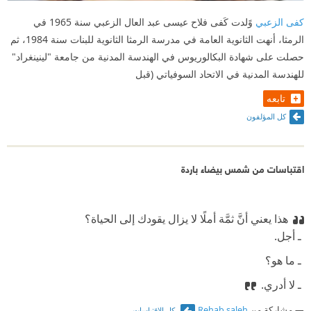
يسكن الغرفة قبل راعي ، كصوت الضمير المتعفن الذي
كفى الزعبي
وًلدت كَفى فلاح عيسى عبد العال الزعبي سنة 1965 في
يذكره بدناءته.
الرمثا، أنهت الثانوية العامة في مدرسة الرمثا الثانوية للبنات سنة 1984، ثم
حصلت على شهادة البكالوريوس في الهندسة المدنية من جامعة "لينينغراد"
في باقي الغرف التي انتقل اليها راعي، لم تكن الغرف
للهندسة المدنية في الاتحاد السوفياتي (قبل
تطل إلا على خرابة أو على أنابيب الصرف الصحي. في
تابعه
انعكاس لنفسيته المتهالكة. التي مضت إلى ( قبو) تسكنه
كل المؤلفون
عاهرة نشدانا لمتعة جنسية ، على مرأى أطفالها !
القبو ها هنا يعكس العوالم السفلية للذات ، حيث تختبئ
اقتباسات من شمس بيضاء باردة
دناءاتها.
تمضي الرواية على نهج ( الليالي البيضاء) لديستويفسكي
هذا يعني أنَّ ثمَّة أملًا لا يزال يقودك إلى الحياة؟
في تقسيمها الفصول إلى ليال و نهارات مرقمة. يتوقف
‫ ـ أجل.
القارئ مليا و هو يتأمل هذا التشريح النفسي الذي يمارسه
‫ ـ ما هو؟
أبطال الرواية : هل حقا ساعدتهم الكتب في فهم الحياة ؟
‫ ـ لا أدري.
أم لم تجعل من شمس حياتهم سوى شمس بيضاء باردة؟
مشاركة من
Rehab saleh
كل الاقتباسات