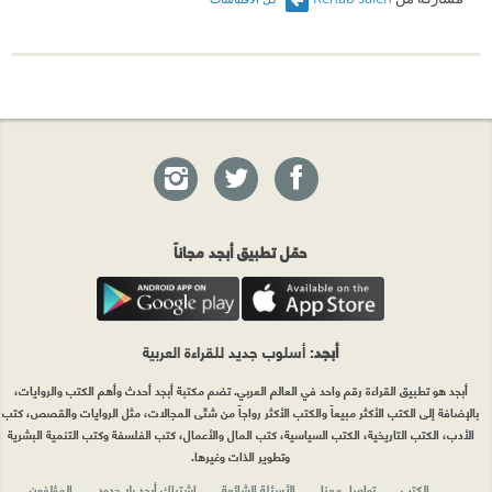
#رائدة_نيروخ
#شمس_بيضاء_باردة
#كفى_الزعبي
حمّل تطبيق أبجد مجاناً
أبجد
: أسلوب جديد للقراءة العربية
أبجد هو تطبيق القراءة رقم واحد في العالم العربي. تضم مكتبة أبجد أحدث وأهم الكتب والروايات،
بالإضافة إلى الكتب الأكثر مبيعاً والكتب الأكثر رواجاً من شتّى المجالات، مثل الروايات والقصص، كتب
الأدب، الكتب التاريخية، الكتب السياسية، كتب المال والأعمال، كتب الفلسفة وكتب التنمية البشرية
وتطوير الذات وغيرها.
الكتب
تواصل معنا
الأسئلة الشائعة
اشتراك أبجد بلا حدود
المؤلفون