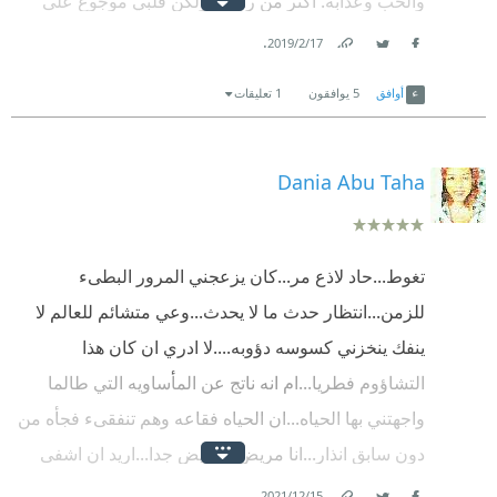
والحب وعذابه. أكثر من رائعة، ولكن قلبي موجوع على
أبطال الرواية البؤساء!
.
17‏/2‏/2019
Link
Twitter
Facebook
أوافق
5
يوافقون
1 تعليقات
Dania Abu Taha
تغوط...حاد لاذع مر...كان يزعجني المرور البطىء
للزمن...انتظار حدث ما لا يحدث...وعي متشائم للعالم لا
ينفك ينخزني كسوسه دؤوبه....لا ادري ان كان هذا
التشاؤوم فطريا...ام انه ناتج عن المأساويه التي طالما
واجهتني بها الحياه...ان الحياه فقاعه وهم تنفقىء فجأه من
دون سابق انذار...انا مريض...مريض جدا...اريد ان اشفى
من الخوف و الانتظار...لقد فقدت اهتمامي بمعارك الارض
.
15‏/12‏/2021