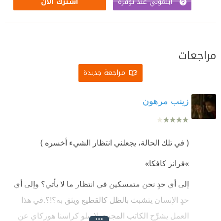
أبلغوني عند توفره
اشترك الآن
مراجعات
مراجعة جديدة
زينب مرهون
( في تلك الحالة، يجعلني انتظار الشيء أخسره )
«
فرانز كافكا»
إلى أي حدٍ نحن متمسكين في انتظار ما لا يأتي؟ وإلى أي
حدٍ الإنسان يتشبث بالظل كالقطيع ويثق به؟!؟.في هذا
العمل يشرِّح الكاتب المجري لاسلو كراسنا هوركاي عن