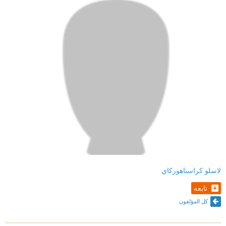
لو لم تتضمن الرواية ذلك المشهد المتعلق بعنوانها لظل
اختيار العنوان مبدعا ومتوافقا مع احداث الرواية .
يطل علينا الكاتب بابداع آخر بتضمينه عبارة كافكا الخالدة
" في تلك الحالة ، يجعلني انتظار الشئ أخسره " كمقدمة
لاحداث الرواية .
فمن ابداع الى ابداع نعبر الى اعماق الرواية ببطء شديد ،
الفصول الأولى ثقيلة فالأحداث فيها قد تبدو مبهمة ، او قل
متراقصة على انغام الأوكورديون فانت فعليا وانت تقرأ
تشعر أحيانا بموسيقى في خلفية النص وهذا ابداع آخر
يسجل للكاتب .
لاسلو كراسناهوركاي
تصوير تفصيلي يجعل كل الحواس تقرأ ، يصف الكاتب
تابعه
المشاهد من زوايا متنوعة وصفا دقيقا يوضح أفكار وافعال
كل المؤلفون
الشخصيات بطريقة مميزة وفريدة ومن كافة الأبعاد