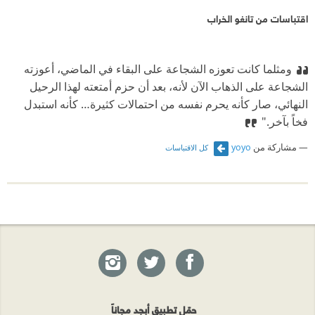
المحتملة .
اقتباسات من تانغو الخراب
بنية روائية يمكن أن يقال عنها الكثير، غريبة بعض الشئ
في بعدي الزمان والمكان ولكنها في النهاية مبدعة فانت
ومثلما كانت تعوزه الشجاعة على البقاء في الماضي، أعوزته
تخرج من الرواية وفي ذهنك خارطة واضحة لاماكن
الشجاعة على الذهاب الآن لأنه، بعد أن حزم أمتعته لهذا الرحيل
النهائي، صار كأنه يحرم نفسه من احتمالات كثيرة… كأنه استبدل
الاحداث وتسللسلها الزمني رغم الغرابة في البنية .
فخاً بآخر."
اسقاطات اجتماعية ودينية لا حصر لها بين سطور الرواية
مشاركة من
yoyo
كل الاقتباسات
ففي كل مشهد او حدث يمكنك ايجاد اسقاط ديني او
اجتماعي او حتى سياسي .
على الصعيد الديني ( المخلص ، البيئة السائدة قبل قدومه ،
الرؤى والهلوسات ، الارض الموعودة ، الهجرة ، التبشير
بمذهب جديد ، المعجزات الكاذبة ، انبعاث الموتى ،
الاشارات الى الوجود ونشأة الخلق ، المراقبة الدائمة .....) .
على الصعيد الاجتماعي ( العلاقات الأسرية المتحطمة ،
حمّل تطبيق أبجد مجاناً