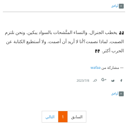
أوافق
يخطب الجنرال. والنساء المتَّشحات بالسواد يبكين. ونحن نلتزم
الصمت. لماذا نصمت؟
‫أنا لا أريد أن أصمت. ولا أستطيع الكتابة عن
الحرب أكثر.
مشاركة من
wafaa
8‏/7‏/2023
Link
Twitter
Facebook
أوافق
السابق
1
التالي