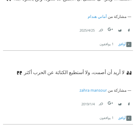
مشاركة من
أماني هندام
25‏/4‏/2025
Link
Twitter
Facebook
أوافق
1
يوافقون
لا أريد أن أصمت، ولا أستطيع الكتابَة عن الحرب أكثر
مشاركة من
zahra mansour
4‏/1‏/2019
Link
Twitter
Facebook
أوافق
1
يوافقون