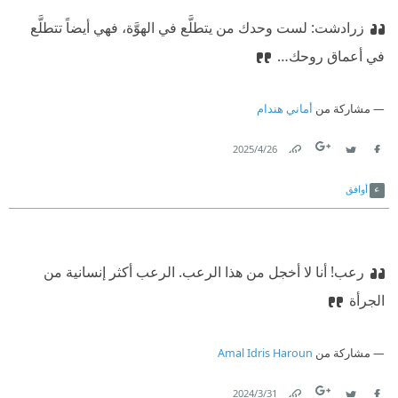
زرادشت: لست وحدك من يتطلَّع في الهوَّة، فهي أيضاً تتطلَّع
في أعماق روحك…
مشاركة من
أماني هندام
26‏/4‏/2025
Link
Twitter
Facebook
أوافق
رعب! أنا لا أخجل من هذا الرعب. الرعب أكثر إنسانية من
الجرأة
مشاركة من
Amal Idris Haroun
31‏/3‏/2024