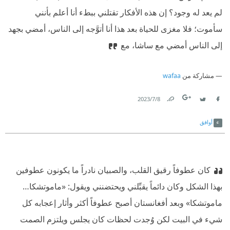
لم يعد له وجود؟ إن هذه الأفكار تقتلني ببطء أنا أعلم بأنني
سأموت؛ فلا مغزى للحياة بعد هذا أنا أتوَّجه إلى الناس، أمضي بجهد
إلى الناس أمضي مع ساشا، مع
مشاركة من
wafaa
8‏/7‏/2023
Link
Twitter
Facebook
أوافق
‫كان عطوفاً رقيق القلب، والصبيان نادراً ما يكونون عطوفين
بهذا الشكل وكان دائماً يقبِّلني ويحتضنني ويقول: «ماموتشكا…
ماموتشكا» وبعد أفغانستان أصبح عطوفاً أكثر وأثار إعجابه كل
شيء في البيت لكن وُجدت لحظات كان يجلس ويلتزم الصمت