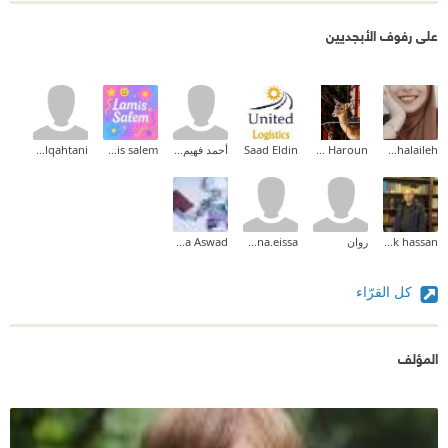
على رفوف الأبجديين
Ghadeer Y. Khalaileh
Amal Idris Haroun
Saad Eldin
أحمد فهيم القاضى
lamis salem
wedad alqahtani
tarek hassan (طارق حسن)
روان
menna.eissa
Hiba Aswad
كل القرّاء
المؤلف