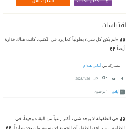
تحميل الكتاب
اشترك الآن
اقتباسات
«لم يكن كل شيء بطولياً كما يرد في الكتب، كانت هناك قذارة
أيضاً
مشاركة من
أماني هندام
26‏/4‏/2025
Link
Twitter
Facebook
أوافق
1
يوافقون
في الطفولة لا يوجد شيء أكثر رعباً من البقاء وحيداً، في
الظلمة… ويتراءى للطفل أن الجميع قد نسوه، ولن يجدوه أبداً.