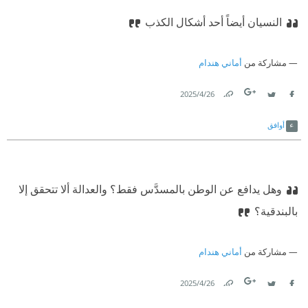
النسيان أيضاً أحد أشكال الكذب
مشاركة من
أماني هندام
26‏/4‏/2025
Link
Twitter
Facebook
أوافق
وهل يدافع عن الوطن بالمسدَّس فقط؟ والعدالة ألا تتحقق إلا
بالبندقية؟
مشاركة من
أماني هندام
26‏/4‏/2025
Link
Twitter
Facebook