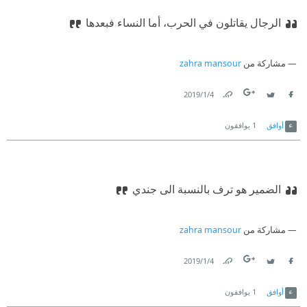
الرجال يقاتلون في الحرب، أما النساء فبعدها
مشاركة من
zahra mansour
4‏/1‏/2019
Link
Twitter
Facebook
أوافق
1
يوافقون
الضمير هو ترف بالنسبة الى جندي
مشاركة من
zahra mansour
4‏/1‏/2019
Link
Twitter
Facebook
أوافق
1
يوافقون