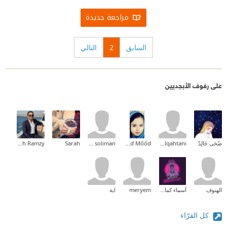
مراجعة جديدة
السابق
2
التالي
على رفوف الأبجديين
ضُحَى خَالِدْ
wedad alqahtani
Gőőď Mőőď
waleed soliman
Sarah
Mina Mamdouh Ramzy
الهنوف
أسماء كمال مروات
meryem
اية
كل القرّاء