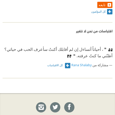
تابعه
كل المؤلفون
اقتباسات من نحن لا نتغير
❞ ، أحياناً أتساءل إن لم أقابلك أكنتُ سأعرف الحب في حياتي؟
أظنّني ما كنتُ عرفته. ❝
مشاركة من
Rana Shalaby
كل الاقتباسات