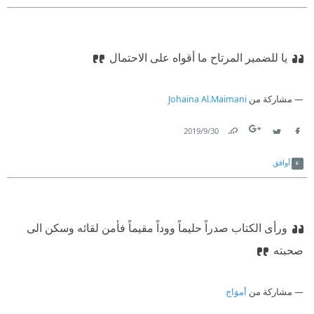
يا للضمير المرتاح ما أقواه على الاحتمال
مشاركة من
Johaina Al.Maimani
30‏/9‏/2019
Link
Twitter
Facebook
أوافق
ورأى الكتاب صدراً حليماً ووداً مقيماً فأمن لقائه وسكن الى
صحبته
مشاركة من
أموَاج