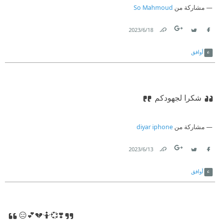
مشاركة من
So Mahmoud
18‏/6‏/2023
Link
Twitter
Facebook
أوافق
شكرا لجهودكم
مشاركة من
diyar iphone
13‏/6‏/2023
Link
Twitter
Facebook
أوافق
😑💕💔🤷💞❣️