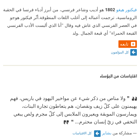
فيكتور هيغو
1802
هو أديب وشاعر فرنسي، من أبرز أدباء فرنسا في الحقبة
الرومانسية، ترجمت أعماله إلى أغلب اللغات المنطوقة.أثّر فيكتور هوجو
في العصر الفرنسي الذي عاش فيه وقال "أنا الذي ألبست الأدب الفرنسي
القبعة الحمراء" أي قبعة الجمال .ولد
تابعه
كل المؤلفون
اقتباسات من البؤساء
❞ ولا مناص من ذكر شيء عن مواخير اليهود في باريس، فهم
يهيمنون على كلّ زيف ونقصان، هم يتعاطون تجارة البنات،
ويمارسون الموبقة ويعيرون الملابس إلى كلّ مجرم ولص يبغي
التخفي في زيّ إنسان محترم… ❝
مشاركة من
بشاير
كل الاقتباسات