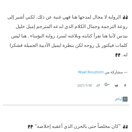
الرواية لا مجال لمدحها هنا فهي غنية عن ذلك. لكني أشير إلى
روعة الترجمة وجمال الكلام الذي ابدعه المترجم إميل خليل
بيدس لأننا هنا نقرأ كتابته وبلاغته لسرد رواية البؤساء . هنا ليس
كلمات فيكتور بل روحه لكن بنظرة ايميل الأدبية الجميلة فشكرا
له.
مشاركة من
Wael Roustom
30‏/1‏/2021
Link
Twitter
Facebook
أوافق
"كان مخلصاً حتى بالحزن الذي أعقبه إخلاصه"