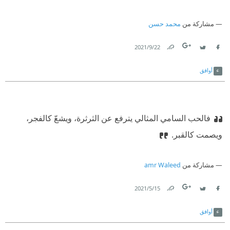
مشاركة من
محمد حسن
22‏/9‏/2021
Link
Twitter
Facebook
أوافق
فالحب السامي المثالي يترفع عن الثرثرة، ويشعّ كالفجر،
ويصمت كالقبر.
مشاركة من
amr Waleed
15‏/5‏/2021
Link
Twitter
Facebook
أوافق