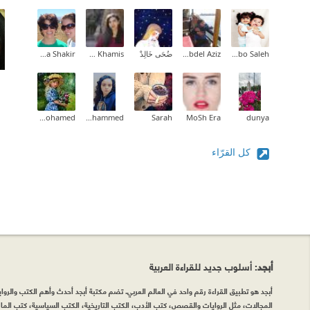
Doaa Abo Saleh
Rasha Abdel Aziz
ضُحَى خَالِدْ
Heba Khamis
Maha Shakir
Asmaa Mohamed
Fatma Muhammed
Sarah
MoSh Era
dunya
كل القرّاء
أبجد
: أسلوب جديد للقراءة العربية
أبجد هو تطبيق القراءة رقم واحد في العالم العربي. تضم مكتبة أبجد أحدث وأهم الكتب والروايات
المجالات، مثل الروايات والقصص، كتب الأدب، الكتب التاريخية، الكتب السياسية، كتب المال 