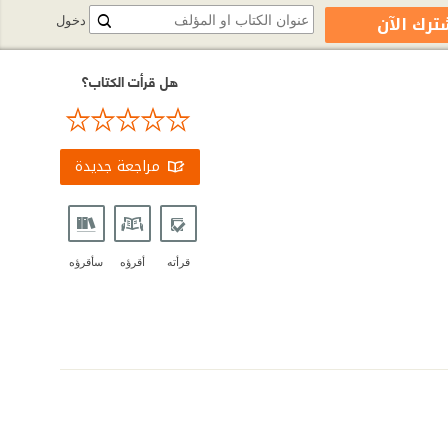
ترك الآن
دخول
هل قرأت الكتاب؟
مراجعة جديدة
قرأته
أقرؤه
سأقرؤه