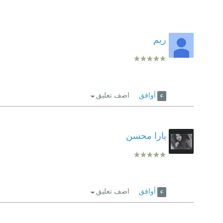
ريم
أوافق
اضف تعليق
يارا محسن
أوافق
اضف تعليق