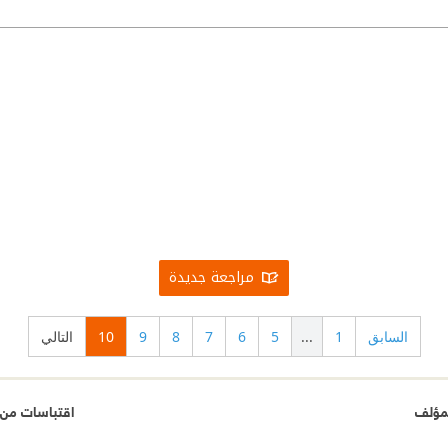
مراجعة جديدة
السابق
1
...
5
6
7
8
9
10
التالي
مؤلف
اقتباسات من 