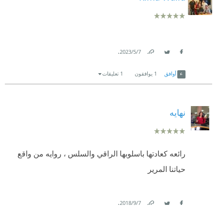
.
7‏/5‏/2023
Link
Twitter
Facebook
أوافق
1
يوافقون
1 تعليقات
نهايه
رائعه كعادتها باسلوبها الراقي والسلس ، روايه من واقع
حياتنا المرير
.
7‏/9‏/2018
Link
Twitter
Facebook