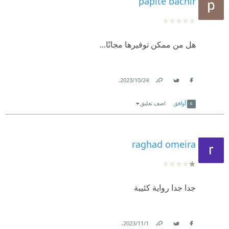
papite bachir
هل من ممكن توفيرها مجانًا...
.
24‏/10‏/2023
Link
Twitter
Facebook
أوافق
اضف تعليق
raghad omeira
جدا جدا رواية كئيبة
.
1‏/11‏/2023