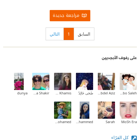
مراجعة جديدة
السابق
1
التالي
على رفوف الأبجديين
Doaa Abo Saleh
Rasha Abdel Aziz
ضُحَى خَالِدْ
Heba Khamis
Maha Shakir
dunya
Asmaa Mohamed
Fatma Muhammed
Sarah
MoSh Era
كل القرّاء