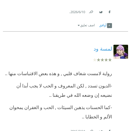
.
10‏/6‏/2026
Link
Twitter
Facebook
أوافق
اضف تعليق
لمسة ود
رواية لامست شغاف قلبي , و هذه بعض الاقتباسات منها ..
-الديون تسدد , لكن المعروف و الحب لا يجب أبدا أن
نضيعه إن وضعه الله في طريقنا ..
-كما الحسنات يذهبن السيئات , الحب و الغفران يمحوان
الألم و الخطايا ..
.