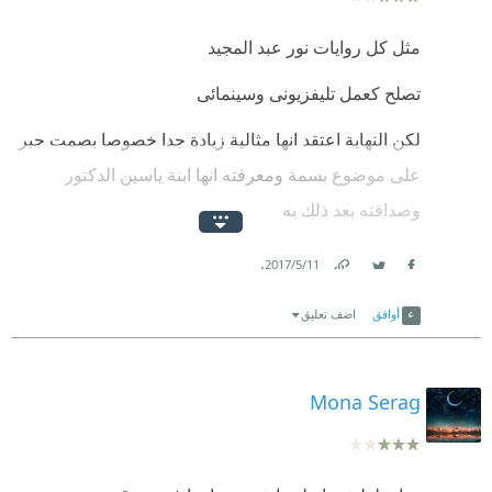
مثل كل روايات نور عبد المجيد
تصلح كعمل تليفزيونى وسينمائى
لكن النهاية اعتقد انها مثالية زيادة جدا خصوصا بصمت جبر
على موضوع بسمة ومعرفته انها ابنة ياسين الدكتور
وصداقته بعد ذلك به
تركيبة معقدة لم استوعبها بصراحة لمثاليتها الشديدة منه
.
11‏/5‏/2017
Link
Twitter
Facebook
أوافق
اضف تعليق
Mona Serag