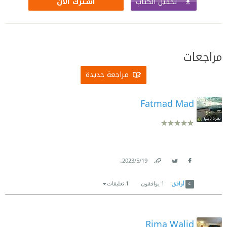
تحميل الكتاب
اشترك الآن
مراجعات
مراجعة جديدة
Fatmad Mad
.
19‏/5‏/2023
Link
Twitter
Facebook
أوافق
1
يوافقون
1 تعليقات
Rima Walid