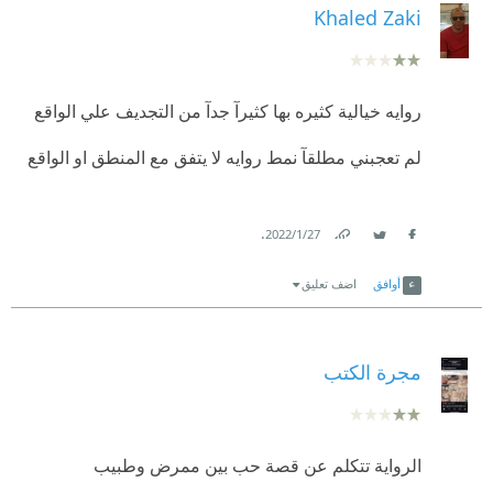
Khaled Zaki
روايه خيالية كثيره بها كثيرآ جدآ من التجديف علي الواقع
لم تعجبني مطلقآ نمط روايه لا يتفق مع المنطق او الواقع
.
27‏/1‏/2022
Link
Twitter
Facebook
أوافق
اضف تعليق
مجرة الكتب
الرواية تتكلم عن قصة حب بين ممرض وطبيب