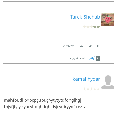
Tarek Shehab
.
11‏/2‏/2024
Link
Twitter
Facebook
أوافق
اضف تعليق
kamal hydar
mahfoudi p^pçpçupuç^
ytytytdfdhgjhgj
fhjyfjtyiyiryur
yhdghdghjdyjryu
iryyqf
reztz