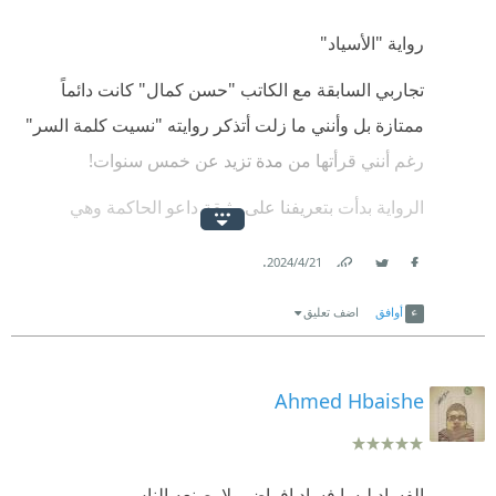
رواية "الأسياد"
تجاربي السابقة مع الكاتب "حسن كمال" كانت دائماً
ممتازة بل وأنني ما زلت أتذكر روايته "نسيت كلمة السر"
رغم أنني قرأتها من مدة تزيد عن خمس سنوات!
الرواية بدأت بتعريفنا على وثيقة داعو الحاكمة وهي
كالتشريع أو الدستور خطت الرؤوس الأساسية للقوانين
.
21‏/4‏/2024
التي تحكم المدينة والتي بنى الكاتب روايته حولها - وهي
Link
Twitter
Facebook
مهمة لفهم تفاصيل الرواية!
أوافق
اضف تعليق
لغة الرواية هي الفصحى سرداً وحواراً وهي كما عودنا
الكاتب سهلة ومباشرة.
Ahmed Hbaishe‎‏
القصة عن بشير الذي خرج من مدينته إلى القاهرة تاركاً
أهله وقوانينهم وتشريعاتهم ولكنهم يطلبونه ليعود إليهم
الفساد ليسا فساد افراض ولا يصنعه الناس