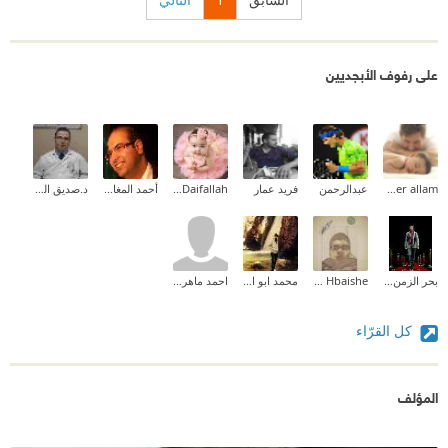
على رفوف الأبجديين
tamer allam
عبدالرحمن
فريد عمار
Asma Daifallah
أحمد المغازي
د.صديق الحكيم
بحر الزمن المر
Ahmed Hbaishe‎‏
محمد ابو العزائم
احمد ماهر رضوان
كل القرّاء
المؤلف