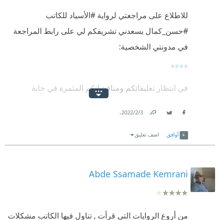
للاطلاع على مراجعتي لرواية #الأسياد للكاتب
#حسن_كمال يسعدني تشريفكم لي على رابط المراجعة
في مدونتي الشخصية:
****
في انتظار تعليقاتكم ومناقشاتكم المثمرة في خانة
التعليقات على المدونة
.
3‏/2‏/2022
كما يسعدني متابعتكم للمدونة من خلال رابط المتابعة بها
Link
Twitter
Facebook
أوافق
اضف تعليق
ليصلكم كل جديد
Abde Ssamade Kemrani
من أروع الروايات التي قرأت , تناول فيها الكاتب مشكلات