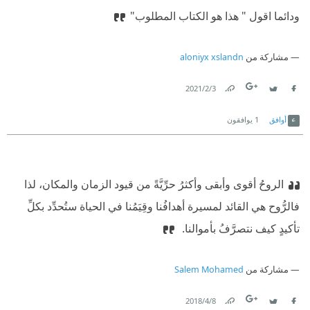
ودائما اقول " هذا هو الكتاب المطلوب"
مشاركة من
aloniyx xslandn
3‏/2‏/2021
Link
Twitter
Facebook
أوافق
1
يوافقون
‫الروحُ أقوى وأبقى وأكثرُ حرِّيَّةً من قيود الزمان والمكان، لذا
فالرُّوح هي القائد لمسيرة أهدافُنا وقِيَمُنا في الحياة ستُحدِّد بكلِّ
تأكيدٍ كيف نتصرَّفُ بأموالنا. ‬
مشاركة من
Salem Mohamed
8‏/4‏/2018