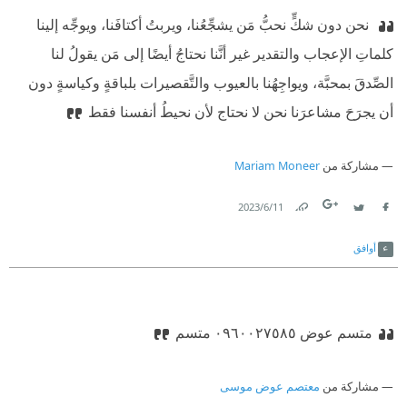
‫ نحن دون شكٍّ نحبُّ مَن يشجِّعُنا، ويربتُ أكتافَنا، ويوجِّه إلينا
كلماتِ الإعجاب والتقدير غير أنَّنا نحتاجُ أيضًا إلى مَن يقولُ لنا
الصِّدقَ بمحبَّة، ويواجِهُنا بالعيوب والتَّقصيرات بلباقةٍ وكياسةٍ دون
أن يجرَحَ مشاعرَنا نحن لا نحتاج لأن نحيطُ أنفسنا فقط
مشاركة من
Mariam Moneer
11‏/6‏/2023
Link
Twitter
Facebook
أوافق
متسم عوض ٠٩٦٠٠٢٧٥٨٥ متسم
مشاركة من
معتصم عوض موسى