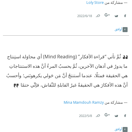
مشاركة من
Loly Store
18‏/6‏/2022
Link
Twitter
Facebook
أوافق
ثُمَّ تأتي ‘‘قراءة الأفكار’’ (Mind Reading) أي محاوَلة استِنتاج
ما يدورُ في أذهان الآخرين، ثُمَّ يحسبُ المرءُ أنَّ هذه الاستنتاجاتِ
هي الحقيقة فمثلًا، عندما أستنتجُ أنَّ مَن حَولي يكرهونَني؛ وأحسبُ
أنَّ هذه الأفكارَ هي الحقيقةُ غيرُ القابلةِ للنِّقاش، فإنِّي حتمًا
مشاركة من
Mina Mamdouh Ramzy
8‏/5‏/2022
Link
Twitter
Facebook
أوافق