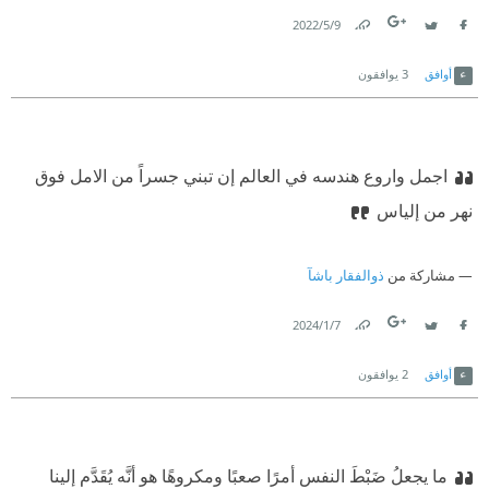
9‏/5‏/2022
Link
Twitter
Facebook
أوافق
3
يوافقون
اجمل واروع هندسه في العالم إن تبني جسراً من الامل فوق
نهر من إلياس
مشاركة من
ذوالفقار باشآ
7‏/1‏/2024
Link
Twitter
Facebook
أوافق
2
يوافقون
ما يجعلُ ضَبْطَ النفس أمرًا صعبًا ومكروهًا هو أنَّه يُقَدَّم إلينا