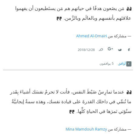
مَن يضَعون هدفًا في حياتهم هم مَن يستَطيعون أن يفهموا
علاقتَهم بأنفسهم وبالعالَم وبالزَّمن.
مشاركة من
Ahmed Al-Omairi
28‏/12‏/2018
Link
Twitter
Facebook
أوافق
5
يوافقون
عندما تمارِسُ ضَبْطَ النفس، فأنت لا تحرمُ نفسَك أشياءَ بِقَدر
ما تُنمِّي في داخلك القدرةَ على قيادة نفسك، وهذه سمةٌ إيجابيَّةٌ
ستُؤتي ثمرَها في الحياةِ كلِّها.
مشاركة من
Mina Mamdouh Ramzy