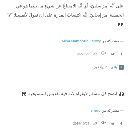
على أنَّه أمرٌ سلبيّ، أي أنَّه الامتِناعُ عن شيءٍ ما، بينما هو في
الحقيقة أمرٌ إيجابيّ. إنَّه اكتِسابُ القدرة على أن نقولَ لأنفسِنا: ‘‘لا’’
مشاركة من
Mina Mamdouh Ramzy
9‏/5‏/2022
Link
Twitter
Facebook
أوافق
2
يوافقون
انصح كل مسلم لايقراه لانه فيه تقديس للمسيحيه
مشاركة من
smod
29‏/10‏/2019