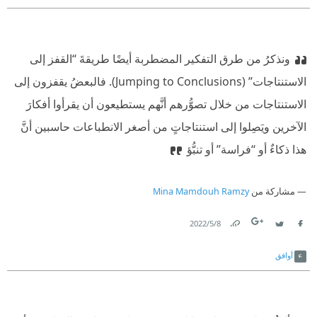
ونذكرُ من طرق التفكير المضطربة أيضًا طريقةَ ‘‘القفز إلى
الاستنتاجات’’ (Jumping to Conclusions). فالبعضُ يقفزون إلى
الاستنتاجات من خلال تصوُّرهم أنَّهم يستطيعون أن يقرأوا أفكارَ
الآخرين ويَصِلوا إلى استنتاجاتٍ من أصغر الانطباعات حاسبين أنَّ
هذا ذكاءٌ أو ‘‘فراسة’’ أو تنبُّؤ
مشاركة من
Mina Mamdouh Ramzy
8‏/5‏/2022
Link
Twitter
Facebook
أوافق