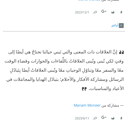
1‏/12‏/2023
Link
Twitter
Facebook
أوافق
إنَّ العلاقات ذات المعنى والتي تَبني حياتَنا تحتاجُ هي أيضًا إلى
وقتٍ لكي تُبنى وتُبنى العلاقاتُ باللِّقاءات والحوارات وقضاءِ الوقت
معًا والسفر معًا وتناوُلِ الوجباتِ معًا وتُبنى العلاقاتُ أيضًا بِتَبادُلِ
الرسائل ومشاركة الأفكار والأحلام؛ بتبادُل الهدايا والمجامَلات في
الأعياد والمناسبات،
مشاركة من
Mariam Moneer
11‏/6‏/2023
Link
Twitter
Facebook