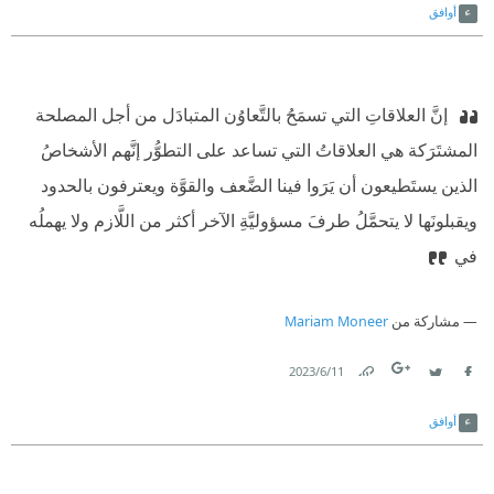
أوافق
‫ إنَّ العلاقاتِ التي تسمَحُ بالتَّعاوُن المتبادَل من أجل المصلحة
المشتَرَكة هي العلاقاتُ التي تساعد على التطوُّر إنَّهم الأشخاصُ
الذين يستَطيعون أن يَرَوا فينا الضَّعف والقوَّة ويعترفون بالحدود
ويقبلونَها لا يتحمَّلُ طرفَ مسؤوليَّةِ الآخر أكثر من اللَّازم ولا يهملُه
في
مشاركة من
Mariam Moneer
11‏/6‏/2023
Link
Twitter
Facebook
أوافق