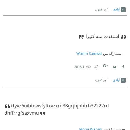
Link
Twitter
Facebook
أوافق
1
يوافقون
استفدت منه كثيرا
مشاركة من
Wasim Samwel
30‏/11‏/2016
Link
Twitter
Facebook
أوافق
1
يوافقون
ttyvz6uibtewvfy
Rxvzxrd38gc
jhjbbtrh32222rd
dhffrrgfsaxvmu
مشاركة من
Mona Wahab