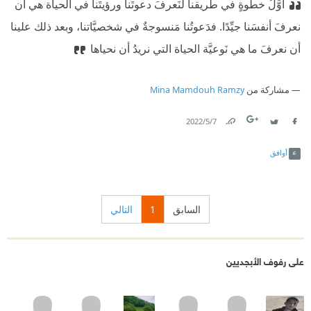
أوَّلُ خطوةٍ في طريقنا لنَعرفَ دعوتَنا ورؤيتَنا في الحياة هي أن
نعرفَ أنفسَنا جيِّدًا. فدَعوتُنا مَنسوجةٌ في شخصيَّاتنا، وبعد ذلك علينا
أن نعرفَ ما هي نَوعيَّة الحياة التي نريدُ أن نحياها
مشاركة من
Mina Mamdouh Ramzy
7‏/5‏/2022
Link
Twitter
Facebook
أوافق
السابق
1
التالي
على رفوف الأبجديين