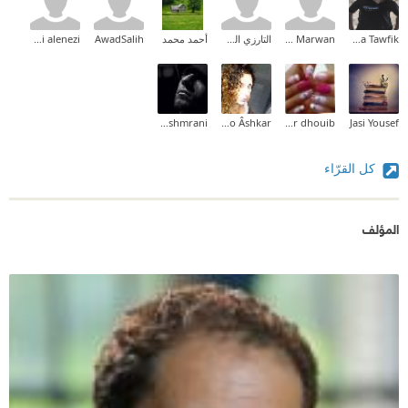
Taha Tawfik
Bahaa Marwan
التارزي الحكيم
أحمد محمد
AwadSalih
atoomi alenezi
Khalid Al-shmrani
Esoo Âshkar
nour dhouib
Jasi Yousef
كل القرّاء
المؤلف