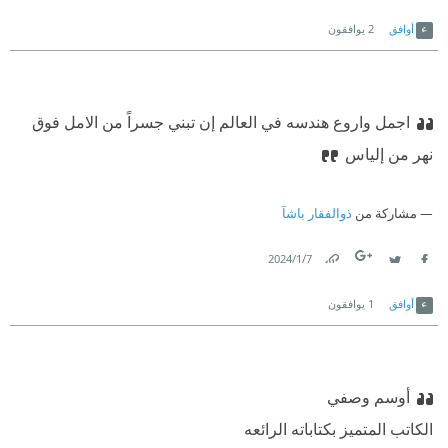
Link
Twitter
Facebook
أوافق
2
يوافقون
اجمل واروع هندسه في العالم إن تبني جسراً من الامل فوق
نهر من إلياس
مشاركة من
ذوالفقار باشآ
7‏/1‏/2024
Link
Twitter
Facebook
أوافق
1
يوافقون
أوسم وصفي
الكاتب المتميز بكتاباته الرائعه