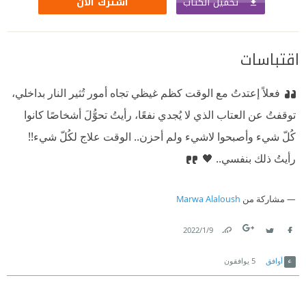
تحميل الكتاب
اشترك الآن
اقتباسات
‏فعلاً إعتدتُ مع الوقت كظم غيظي تجاه أمور تُثير النار بداخلي،
توقفتُ عن العتاب الذي لا يُجدي نفعًا، رأيتُ تحوُّلَ أشخاصًا كانوا
كُلّ شيء وأصبحوا لاشيء ولم أحزن.. الوقت علاج لكُلّ شيء!!
رأيتُ ذلك بنفسي.. 🖤
مشاركة من
Marwa Alaloush
9‏/1‏/2022
Link
Twitter
Facebook
أوافق
5
يوافقون