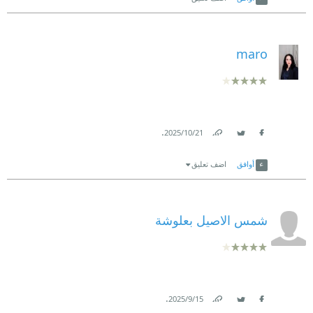
maro
.
21‏/10‏/2025
Link
Twitter
Facebook
أوافق
اضف تعليق
شمس الاصيل بعلوشة
.
15‏/9‏/2025