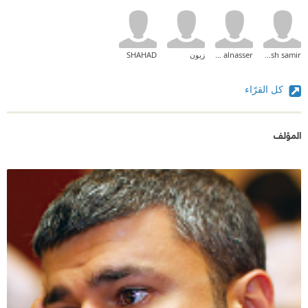
ftoosh samir
momo alnasser
زيون
SHAHAD
كل القرّاء
المؤلف